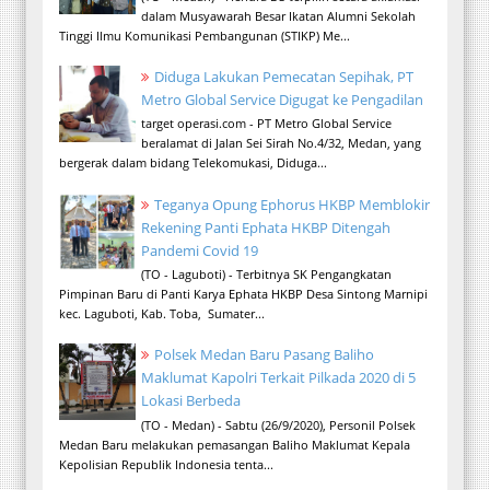
dalam Musyawarah Besar Ikatan Alumni Sekolah
Tinggi Ilmu Komunikasi Pembangunan (STIKP) Me...
Diduga Lakukan Pemecatan Sepihak, PT
Metro Global Service Digugat ke Pengadilan
target operasi.com - PT Metro Global Service
beralamat di Jalan Sei Sirah No.4/32, Medan, yang
bergerak dalam bidang Telekomukasi, Diduga...
Teganya Opung Ephorus HKBP Memblokir
Rekening Panti Ephata HKBP Ditengah
Pandemi Covid 19
(TO - Laguboti) - Terbitnya SK Pengangkatan
Pimpinan Baru di Panti Karya Ephata HKBP Desa Sintong Marnipi
kec. Laguboti, Kab. Toba, Sumater...
Polsek Medan Baru Pasang Baliho
Maklumat Kapolri Terkait Pilkada 2020 di 5
Lokasi Berbeda
(TO - Medan) - Sabtu (26/9/2020), Personil Polsek
Medan Baru melakukan pemasangan Baliho Maklumat Kepala
Kepolisian Republik Indonesia tenta...