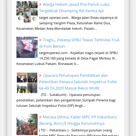
Warga Heboh, Jasad Pria Penuh Luka
Tergeletak Disamping Rel Kereta Api
target operasi.com - Warga Jalan Emas tepatnya di
samping Yanglim Plaza, Kelurahan Rame Dua,
Kecamatan Medan Area Mendadak heboh. Pasaln...
Tragis,,, Pekerja SPBU Tewas Terlindas Truk
di Pom Bensin
targetoperasi.com - Kejadian tragis terjadi di SPBU
14.250.160 yang berada di Desa Pagar Merbau III ,
Kecamatan Lubuk Pakam. Risnawati b...
Upacara Penutupan Pendidikan dan
Pelantikan Perwira Sekolah Inspektur Polisi
ke-49 TA.2020 Masuk Rekor MURI
(TO - Sukabumi) - Upacara penutupan
pendidikan, pelantikan dan pengambilan Sumpah Perwira bagi
lulusan Sekolah Inspektur Polisi (SIP) Angk...
Merasa Dihina, Kader MPC PP Pekanbaru
Berang, Buru JT Hingga Kerumahnya
( TO - Pekanbaru ) - Sedikitnya puluhan orang
kader MPC Pemuda Pancasila (PP) Kota Pekanbaru