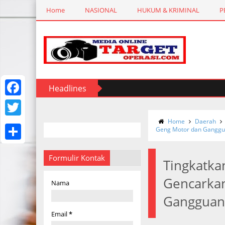
Home
NASIONAL
HUKUM & KRIMINAL
P
Headlines
F
a
Home
Daerah
T
Geng Motor dan Ganggu
c
w
S
e
i
Formulir Kontak
Tingkatka
h
b
t
Gencarkan
a
Nama
o
t
r
Gangguan
o
e
e
Email
*
k
r