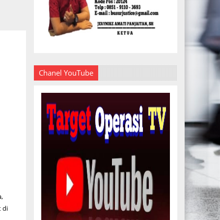
Chanel YouTube
,
 di