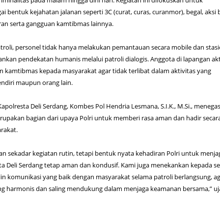
riminalitas pada malam hingga dini hari. Kegiatan ini difokuskan untuk
i bentuk kejahatan jalanan seperti 3C (curat, curas, curanmor), begal, aksi 
uran serta gangguan kamtibmas lainnya.
roli, personel tidak hanya melakukan pemantauan secara mobile dan stasi
nkan pendekatan humanis melalui patroli dialogis. Anggota di lapangan akt
kamtibmas kepada masyarakat agar tidak terlibat dalam aktivitas yang
ndiri maupun orang lain.
Kapolresta Deli Serdang, Kombes Pol Hendria Lesmana, S.I.K., M.Si., menega
rupakan bagian dari upaya Polri untuk memberi rasa aman dan hadir secar
rakat.
an sekadar kegiatan rutin, tetapi bentuk nyata kehadiran Polri untuk menja
ta Deli Serdang tetap aman dan kondusif. Kami juga menekankan kepada s
in komunikasi yang baik dengan masyarakat selama patroli berlangsung, a
ng harmonis dan saling mendukung dalam menjaga keamanan bersama,” uj