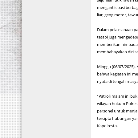
sejumlah titik rawan k
mengantisipasi berbaga
liar, geng motor, taw
Dalam pelaksanaan pat
tetapi juga mengedepa
memberikan himbauan 
membahayakan diri se
Minggu (06/07/2025), 
bahwa kegiatan ini me
nyata di tengah masya
“Patroli malam ini buk
wilayah hukum Polres
personel untuk menjal
tercipta hubungan ya
Kapolresta.