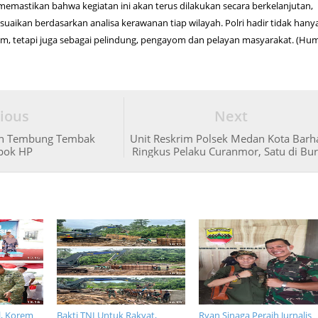
 memastikan bahwa kegiatan ini akan terus dilakukan secara berkelanjutan,
suaikan berdasarkan analisa kerawanan tiap wilayah. Polri hadir tidak hany
m, tetapi juga sebagai pelindung, pengayom dan pelayan masyarakat. (Hu
ious
Next
an Tembung Tembak
Unit Reskrim Polsek Medan Kota Barha
pok HP
Ringkus Pelaku Curanmor, Satu di Bu
l, Korem
Bakti TNI Untuk Rakyat,
Ryan Sinaga Peraih Jurnalis