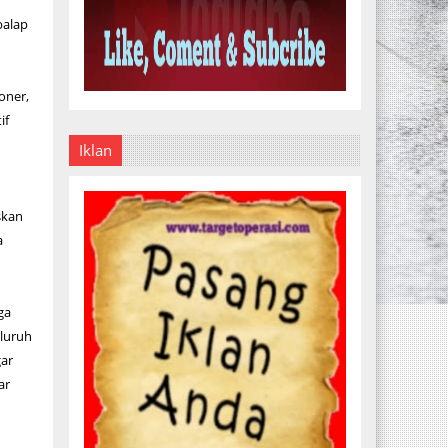
balap
oner,
if
Iklan
skan
a
ga
eluruh
gar
ar