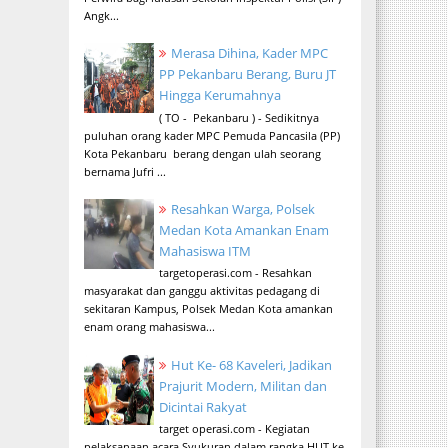
Angk...
Merasa Dihina, Kader MPC
PP Pekanbaru Berang, Buru JT
Hingga Kerumahnya
( TO - Pekanbaru ) - Sedikitnya
puluhan orang kader MPC Pemuda Pancasila (PP)
Kota Pekanbaru berang dengan ulah seorang
bernama Jufri ...
Resahkan Warga, Polsek
Medan Kota Amankan Enam
Mahasiswa ITM
targetoperasi.com - Resahkan
masyarakat dan ganggu aktivitas pedagang di
sekitaran Kampus, Polsek Medan Kota amankan
enam orang mahasiswa...
Hut Ke- 68 Kaveleri, Jadikan
Prajurit Modern, Militan dan
Dicintai Rakyat
target operasi.com - Kegiatan
pelaksanaan acara Syukuran dalam rangka HUT ke