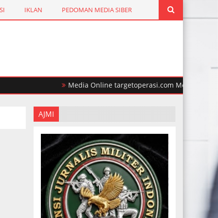
SI
IKLAN
PEDOMAN MEDIA SIBER
Media Online targetoperasi.com Mengabarkan Fakta 
AJMI