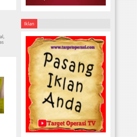
Iklan
i
al,
as