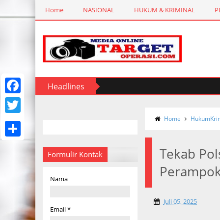
Home
NASIONAL
HUKUM & KRIMINAL
P
Headlines
F
a
Home
HukumKrim
T
c
w
S
e
Tekab Po
i
Formulir Kontak
h
b
Perampok
t
a
Nama
o
t
r
o
e
Juli 05, 2025
e
Email
*
k
r