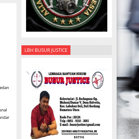
LBH BUSUR JUSTICE
Medan
snal
andar