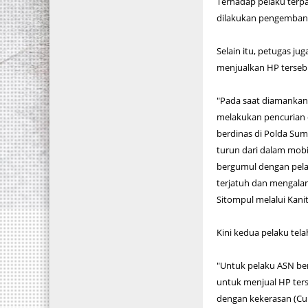
Terhadap pelaku terp
dilakukan pengembang
Selain itu, petugas j
menjualkan HP terseb
"Pada saat diamankan
melakukan pencurian 
berdinas di Polda Su
turun dari dalam mob
bergumul dengan pela
terjatuh dan mengala
Sitompul melalui Kanit
Kini kedua pelaku tel
"Untuk pelaku ASN be
untuk menjual HP ter
dengan kekerasan (Cur