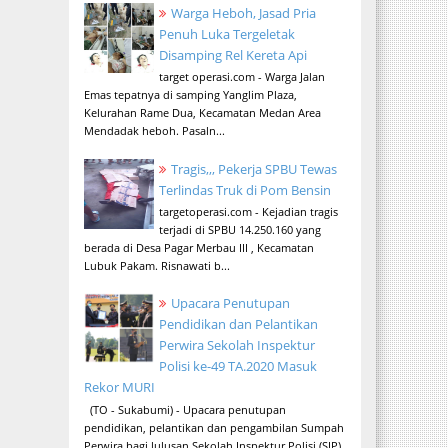
Warga Heboh, Jasad Pria
Penuh Luka Tergeletak
Disamping Rel Kereta Api
target operasi.com - Warga Jalan
Emas tepatnya di samping Yanglim Plaza,
Kelurahan Rame Dua, Kecamatan Medan Area
Mendadak heboh. Pasaln...
Tragis,,, Pekerja SPBU Tewas
Terlindas Truk di Pom Bensin
targetoperasi.com - Kejadian tragis
terjadi di SPBU 14.250.160 yang
berada di Desa Pagar Merbau III , Kecamatan
Lubuk Pakam. Risnawati b...
Upacara Penutupan
Pendidikan dan Pelantikan
Perwira Sekolah Inspektur
Polisi ke-49 TA.2020 Masuk
Rekor MURI
(TO - Sukabumi) - Upacara penutupan
pendidikan, pelantikan dan pengambilan Sumpah
Perwira bagi lulusan Sekolah Inspektur Polisi (SIP)