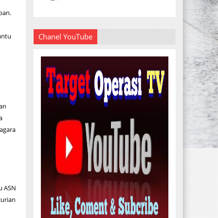
ban.
antu
Chanel YouTube
n
an
a
agara
ku ASN
curian