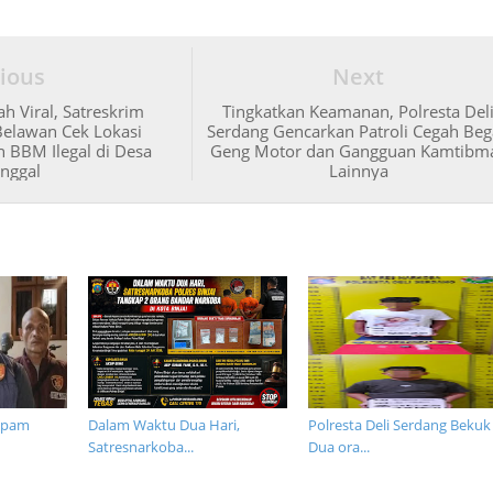
ious
Next
h Viral, Satreskrim
Tingkatkan Keamanan, Polresta Del
Belawan Cek Lokasi
Serdang Gencarkan Patroli Cegah Beg
BBM Ilegal di Desa
Geng Motor dan Gangguan Kamtibm
nggal
Lainnya
opam
Dalam Waktu Dua Hari,
Polresta Deli Serdang Bekuk
Satresnarkoba...
Dua ora...