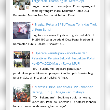
Tergeletak Disamping Rel Kereta Api
target operasi.com - Warga Jalan Emas tepatnya di
samping Yanglim Plaza, Kelurahan Rame Dua,
Kecamatan Medan Area Mendadak heboh. Pasaln...
Tragis,,, Pekerja SPBU Tewas Terlindas Truk
di Pom Bensin
targetoperasi.com - Kejadian tragis terjadi di SPBU
14.250.160 yang berada di Desa Pagar Merbau III ,
Kecamatan Lubuk Pakam. Risnawati b...
Upacara Penutupan Pendidikan dan
Pelantikan Perwira Sekolah Inspektur Polisi
ke-49 TA.2020 Masuk Rekor MURI
(TO - Sukabumi) - Upacara penutupan
pendidikan, pelantikan dan pengambilan Sumpah Perwira bagi
lulusan Sekolah Inspektur Polisi (SIP) Angk...
Merasa Dihina, Kader MPC PP Pekanbaru
Berang, Buru JT Hingga Kerumahnya
( TO - Pekanbaru ) - Sedikitnya puluhan orang
kader MPC Pemuda Pancasila (PP) Kota Pekanbaru
berang dengan ulah seorang bernama Jufri ...