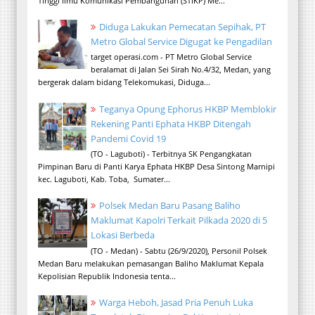
Tinggi Ilmu Komunikasi Pembangunan (STIKP) Me...
Diduga Lakukan Pemecatan Sepihak, PT
Metro Global Service Digugat ke Pengadilan
target operasi.com - PT Metro Global Service
beralamat di Jalan Sei Sirah No.4/32, Medan, yang
bergerak dalam bidang Telekomukasi, Diduga...
Teganya Opung Ephorus HKBP Memblokir
Rekening Panti Ephata HKBP Ditengah
Pandemi Covid 19
(TO - Laguboti) - Terbitnya SK Pengangkatan
Pimpinan Baru di Panti Karya Ephata HKBP Desa Sintong Marnipi
kec. Laguboti, Kab. Toba, Sumater...
Polsek Medan Baru Pasang Baliho
Maklumat Kapolri Terkait Pilkada 2020 di 5
Lokasi Berbeda
(TO - Medan) - Sabtu (26/9/2020), Personil Polsek
Medan Baru melakukan pemasangan Baliho Maklumat Kepala
Kepolisian Republik Indonesia tenta...
Warga Heboh, Jasad Pria Penuh Luka