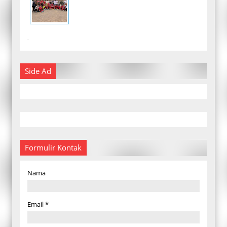
-
Side Ad
Formulir Kontak
Nama
Email
*