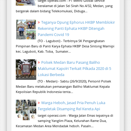
target operasi.com - PT Metro Global Service
beralamat di Jalan Sei Sirah No.4/32, Medan, yang
bergerak dalam bidang Telekomukasi, Diduga...
Teganya Opung Ephorus HKBP Memblokir
Rekening Panti Ephata HKBP Ditengah
Pandemi Covid 19
(TO - Laguboti) - Terbitnya SK Pengangkatan
Pimpinan Baru di Panti Karya Ephata HKBP Desa Sintong Marnipi
kec. Laguboti, Kab. Toba, Sumater...
Polsek Medan Baru Pasang Baliho
Maklumat Kapolri Terkait Pilkada 2020 di 5
Lokasi Berbeda
(TO - Medan) - Sabtu (26/9/2020), Personil Polsek
Medan Baru melakukan pemasangan Baliho Maklumat Kepala
Kepolisian Republik Indonesia tenta...
Warga Heboh, Jasad Pria Penuh Luka
Tergeletak Disamping Rel Kereta Api
target operasi.com - Warga Jalan Emas tepatnya di
samping Yanglim Plaza, Kelurahan Rame Dua,
Kecamatan Medan Area Mendadak heboh. Pasaln...