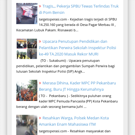
Tragis,,, Pekerja SPBU Tewas Terlindas Truk
di Pom Bensin
targetoperasi.com - Kejadian tragis terjadi di SPBU
14.250.160 yang berada di Desa Pagar Merbau III ,
Kecamatan Lubuk Pakam. Risnawati b...
Upacara Penutupan Pendidikan dan
Pelantikan Perwira Sekolah Inspektur Polisi
ke-49 TA.2020 Masuk Rekor MURI
(TO - Sukabumi) - Upacara penutupan
pendidikan, pelantikan dan pengambilan Sumpah Perwira bagi
lulusan Sekolah Inspektur Polisi (SIP) Angk...
Merasa Dihina, Kader MPC PP Pekanbaru
Berang, Buru JT Hingga Kerumahnya
( TO - Pekanbaru ) - Sedikitnya puluhan orang
kader MPC Pemuda Pancasila (PP) Kota Pekanbaru
berang dengan ulah seorang bernama Jufri ...
Resahkan Warga, Polsek Medan Kota
Amankan Enam Mahasiswa ITM
targetoperasi.com - Resahkan masyarakat dan