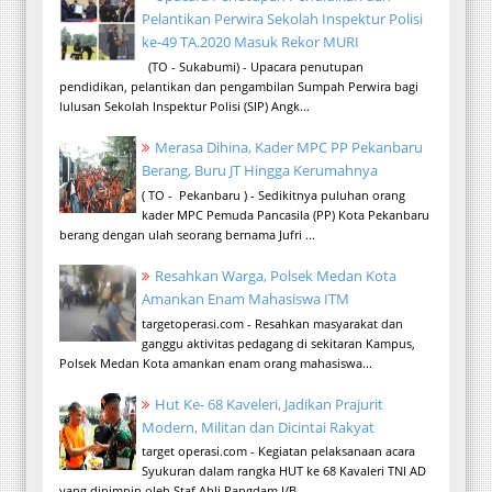
Pelantikan Perwira Sekolah Inspektur Polisi
ke-49 TA.2020 Masuk Rekor MURI
(TO - Sukabumi) - Upacara penutupan
pendidikan, pelantikan dan pengambilan Sumpah Perwira bagi
lulusan Sekolah Inspektur Polisi (SIP) Angk...
Merasa Dihina, Kader MPC PP Pekanbaru
Berang, Buru JT Hingga Kerumahnya
( TO - Pekanbaru ) - Sedikitnya puluhan orang
kader MPC Pemuda Pancasila (PP) Kota Pekanbaru
berang dengan ulah seorang bernama Jufri ...
Resahkan Warga, Polsek Medan Kota
Amankan Enam Mahasiswa ITM
targetoperasi.com - Resahkan masyarakat dan
ganggu aktivitas pedagang di sekitaran Kampus,
Polsek Medan Kota amankan enam orang mahasiswa...
Hut Ke- 68 Kaveleri, Jadikan Prajurit
Modern, Militan dan Dicintai Rakyat
target operasi.com - Kegiatan pelaksanaan acara
Syukuran dalam rangka HUT ke 68 Kavaleri TNI AD
yang dipimpin oleh Staf Ahli Pangdam I/B...