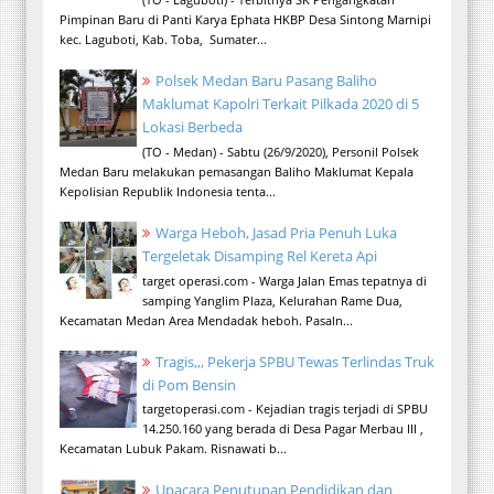
Pimpinan Baru di Panti Karya Ephata HKBP Desa Sintong Marnipi
kec. Laguboti, Kab. Toba, Sumater...
Polsek Medan Baru Pasang Baliho
Maklumat Kapolri Terkait Pilkada 2020 di 5
Lokasi Berbeda
(TO - Medan) - Sabtu (26/9/2020), Personil Polsek
Medan Baru melakukan pemasangan Baliho Maklumat Kepala
Kepolisian Republik Indonesia tenta...
Warga Heboh, Jasad Pria Penuh Luka
Tergeletak Disamping Rel Kereta Api
target operasi.com - Warga Jalan Emas tepatnya di
samping Yanglim Plaza, Kelurahan Rame Dua,
Kecamatan Medan Area Mendadak heboh. Pasaln...
Tragis,,, Pekerja SPBU Tewas Terlindas Truk
di Pom Bensin
targetoperasi.com - Kejadian tragis terjadi di SPBU
14.250.160 yang berada di Desa Pagar Merbau III ,
Kecamatan Lubuk Pakam. Risnawati b...
Upacara Penutupan Pendidikan dan