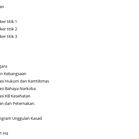
an
er titik 1
er titik 2
er titik 3
gara
an Kebangsaan
isasi Hukum dan Kamtibmas
sasi Bahaya Narkoba
asi KB Kesehatan
an dan Peternakan.
ogram Unggulan Kasad
 1 Ha