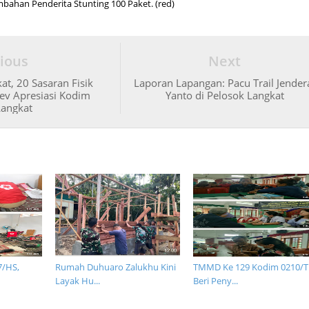
ahan Penderita Stunting 100 Paket. (red)
ious
Next
t, 20 Sasaran Fisik
Laporan Lapangan: Pacu Trail Jender
v Apresiasi Kodim
Yanto di Pelosok Langkat
angkat
7/HS,
Rumah Duhuaro Zalukhu Kini
TMMD Ke 129 Kodim 0210/
Layak Hu...
Beri Peny...