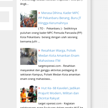
Angk...
Merasa Dihina, Kader MPC
PP Pekanbaru Berang, Buru JT
Hingga Kerumahnya
( TO - Pekanbaru ) - Sedikitnya
puluhan orang kader MPC Pemuda Pancasila (PP)
Kota Pekanbaru berang dengan ulah seorang
bernama Jufri ...
Resahkan Warga, Polsek
Medan Kota Amankan Enam
Mahasiswa ITM
targetoperasi.com - Resahkan
masyarakat dan ganggu aktivitas pedagang di
sekitaran Kampus, Polsek Medan Kota amankan
enam orang mahasiswa...
Hut Ke- 68 Kaveleri, Jadikan
Prajurit Modern, Militan dan
Dicintai Rakyat
target operasi.com - Kegiatan
pelaksanaan acara Syukuran dalam rangka HUT ke