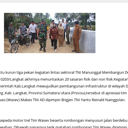
tu kurun tiga pekan kegiatan lintas sektoral TNI Manunggal Membangun D
203/Langkat akhirnya menuntaskan 20 sasaran fisik dan non fisik.Kegiata
merintah Kab.Langkat mewujudkan pembangunan infrastruktur di wilayah 
 ,Kab. Langkat, Provinsi Sumatera Utara (Provsu),tersebut di apresiasi tim
si (Wasev) Mabes TNI AD dipimpin Brigjen TNI Yanto Reinald Nainggolan.
epeda motor trel Tim Wasev beserta rombongan menyusuri jalan berdebu
awahan .Dibawah panasnya terik matahari rombongan Tim Wasev dipimpin