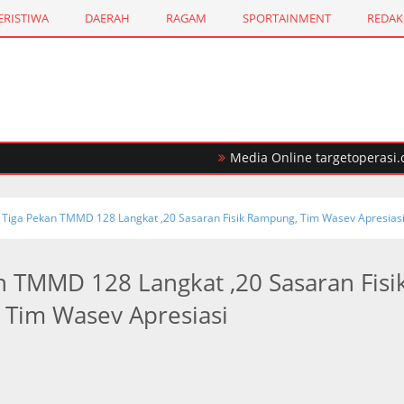
ERISTIWA
DAERAH
RAGAM
SPORTAINMENT
REDAK
Media Online targetoperasi.com Me
ba Internasional, Satu Tersangka di Tembak Mati
Tiga Pekan TMMD 128 Langkat ,20 Sasaran Fisik Rampung, Tim Wasev Apresias
n TMMD 128 Langkat ,20 Sasaran Fisi
Tim Wasev Apresiasi