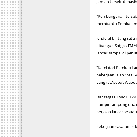
jumlah tersebut masih
"Pembangunan terseb
membantu Pemkab mem
Jenderal bintang sat
dibangun Satgas TMMD
lancar sampai di penu
"Kami dari Pemkab La
pekerjaan jalan 1500
Langkat,"sebut Wabup
Dansatgas TMMD 128 L
hampir rampung,dna n
berjalan lancar sesuai
Pekerjaan sasaran fisi