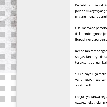
Pa Sahli Tk. II Kasad 
personel Satgas yang
m yang menghubungkan 
Usai menyapa persone
fisik pembangunan jem
Bupati menyapa perso
Kehadiran rombongan 
Satgas dan meyakinka
terlaksana dengan bai
"Disini saya juga mel
yaitu TNI,Pemkab Lang
awak media
Lanjutnya bahwa kegi
0203/Langkat telah me