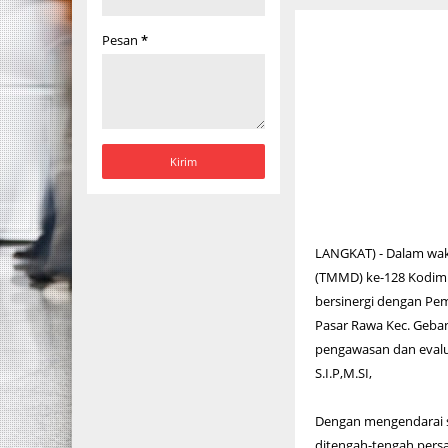
Pesan
*
LANGKAT) - Dalam wak
(TMMD) ke-128 Kodim 0
bersinergi dengan Pe
Pasar Rawa Kec. Gebang
pengawasan dan evalua
S.I.P,M.SI,
Dengan mengendarai s
ditengah-tengah pers