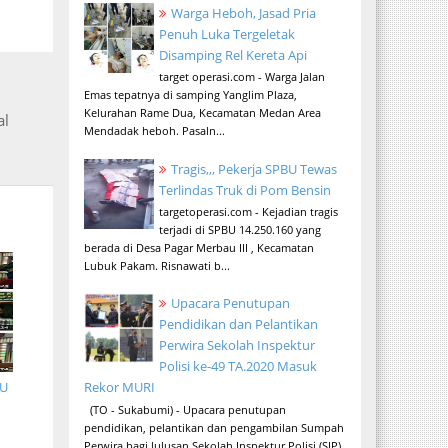
Warga Heboh, Jasad Pria
Penuh Luka Tergeletak
Disamping Rel Kereta Api
target operasi.com - Warga Jalan
Emas tepatnya di samping Yanglim Plaza,
Kelurahan Rame Dua, Kecamatan Medan Area
al
Mendadak heboh. Pasaln...
Tragis,,, Pekerja SPBU Tewas
Terlindas Truk di Pom Bensin
targetoperasi.com - Kejadian tragis
terjadi di SPBU 14.250.160 yang
berada di Desa Pagar Merbau III , Kecamatan
Lubuk Pakam. Risnawati b...
Upacara Penutupan
Pendidikan dan Pelantikan
Perwira Sekolah Inspektur
Polisi ke-49 TA.2020 Masuk
TU
Rekor MURI
(TO - Sukabumi) - Upacara penutupan
pendidikan, pelantikan dan pengambilan Sumpah
Perwira bagi lulusan Sekolah Inspektur Polisi (SIP)