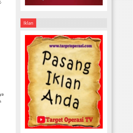
.
Iklan
ya
n