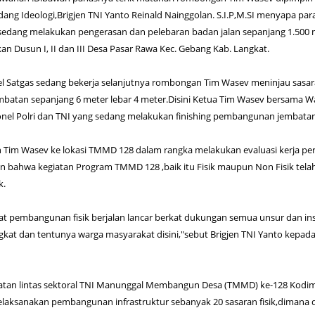
Bidang Ideologi,Brigjen TNI Yanto Reinald Nainggolan. S.I.P,M.SI menyapa par
 sedang melakukan pengerasan dan pelebaran badan jalan sepanjang 1.500 
Dusun I, II dan III Desa Pasar Rawa Kec. Gebang Kab. Langkat.
l Satgas sedang bekerja selanjutnya rombongan Tim Wasev meninjau sasa
batan sepanjang 6 meter lebar 4 meter.Disini Ketua Tim Wasev bersama Wa
nel Polri dan TNI yang sedang melakukan finishing pembangunan jembatan
Tim Wasev ke lokasi TMMD 128 dalam rangka melakukan evaluasi kerja pe
n bahwa kegiatan Program TMMD 128 ,baik itu Fisik maupun Non Fisik tela
k.
ihat pembangunan fisik berjalan lancar berkat dukungan semua unsur dan in
kat dan tentunya warga masyarakat disini,"sebut Brigjen TNI Yanto kepad
atan lintas sektoral TNI Manunggal Membangun Desa (TMMD) ke-128 Kodi
laksanakan pembangunan infrastruktur sebanyak 20 sasaran fisik,dimana d