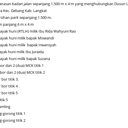
erasan badan jalan sepanjang 1.500 m x 4 m yang menghubungkan Dusun I, 
wa Kec. Gebang Kab. Langkat
sihan parit sepanjang 1.500 m.
 panjang 6 m x 4 m
layak huni (RTLH) milik Ibu Rida Wahyuni Rao
layak huni milik bapak Miswandi
layak huni milik bapak Irwansyah
yak huni milik Ibu Juraida
layak huni milik bapak Suzana
r dan 2 (dua) MCK titik 1
or dan 2 (dua) MCK titik 2
or titik 3.
or titik 4 .
bor titik 5
tik 5
amling
-gorong titik 1
-gorong titik 2