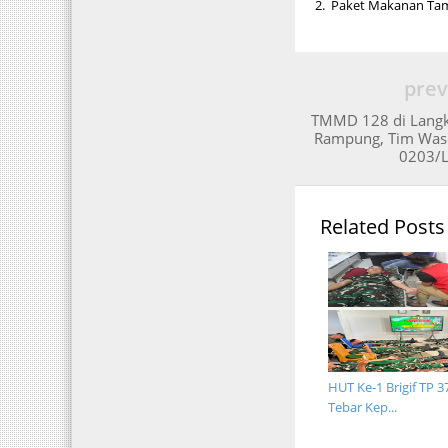
2. Paket Makanan Tamb
prev
TMMD 128 di Langka
Rampung, Tim Wase
0203/L
Related Posts
HUT Ke-1 Brigif TP 3
Tebar Kep...