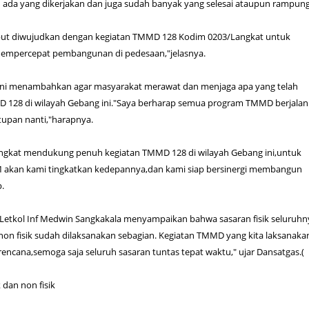
 ada yang dikerjakan dan juga sudah banyak yang selesai ataupun rampung
ut diwujudkan dengan kegiatan TMMD 128 Kodim 0203/Langkat untuk
percepat pembangunan di pedesaan,"jelasnya.
u ini menambahkan agar masyarakat merawat dan menjaga apa yang telah
 128 di wilayah Gebang ini."Saya berharap semua program TMMD berjalan
tupan nanti,"harapnya.
ngkat mendukung penuh kegiatan TMMD 128 di wilayah Gebang ini,untuk
 M akan kami tingkatkan kedepannya,dan kami siap bersinergi membangun
.
etkol Inf Medwin Sangkakala menyampaikan bahwa sasaran fisik seluruhn
on fisik sudah dilaksanakan sebagian. Kegiatan TMMD yang kita laksanaka
 rencana,semoga saja seluruh sasaran tuntas tepat waktu," ujar Dansatgas.(
k dan non fisik