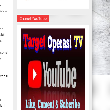
a
m x 4
Chanel YouTube
ran
kil
.
rsonel
h
stansi
a
m
ari