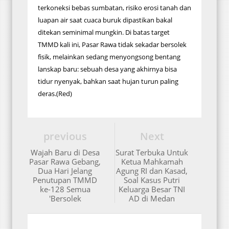
terkoneksi bebas sumbatan, risiko erosi tanah dan
luapan air saat cuaca buruk dipastikan bakal
ditekan seminimal mungkin. Di batas target
TMMD kali ini, Pasar Rawa tidak sekadar bersolek
fisik, melainkan sedang menyongsong bentang
lanskap baru: sebuah desa yang akhirnya bisa
tidur nyenyak, bahkan saat hujan turun paling
deras.(Red)
previous
Next
Wajah Baru di Desa
Surat Terbuka Untuk
Pasar Rawa Gebang,​
Ketua Mahkamah
Dua Hari Jelang
Agung RI dan Kasad,
Penutupan TMMD
Soal Kasus Putri
ke-128 Semua
Keluarga Besar TNI
'Bersolek
AD di Medan