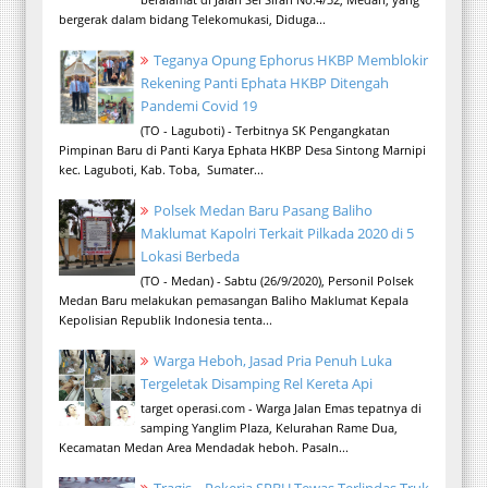
bergerak dalam bidang Telekomukasi, Diduga...
Teganya Opung Ephorus HKBP Memblokir
Rekening Panti Ephata HKBP Ditengah
Pandemi Covid 19
(TO - Laguboti) - Terbitnya SK Pengangkatan
Pimpinan Baru di Panti Karya Ephata HKBP Desa Sintong Marnipi
kec. Laguboti, Kab. Toba, Sumater...
Polsek Medan Baru Pasang Baliho
Maklumat Kapolri Terkait Pilkada 2020 di 5
Lokasi Berbeda
(TO - Medan) - Sabtu (26/9/2020), Personil Polsek
Medan Baru melakukan pemasangan Baliho Maklumat Kepala
Kepolisian Republik Indonesia tenta...
Warga Heboh, Jasad Pria Penuh Luka
Tergeletak Disamping Rel Kereta Api
target operasi.com - Warga Jalan Emas tepatnya di
samping Yanglim Plaza, Kelurahan Rame Dua,
Kecamatan Medan Area Mendadak heboh. Pasaln...
Tragis,,, Pekerja SPBU Tewas Terlindas Truk