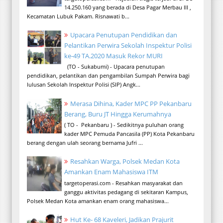
14.250.160 yang berada di Desa Pagar Merbau III ,
Kecamatan Lubuk Pakam. Risnawati b...
Upacara Penutupan Pendidikan dan
Pelantikan Perwira Sekolah Inspektur Polisi
ke-49 TA.2020 Masuk Rekor MURI
(TO - Sukabumi) - Upacara penutupan
pendidikan, pelantikan dan pengambilan Sumpah Perwira bagi
lulusan Sekolah Inspektur Polisi (SIP) Angk...
Merasa Dihina, Kader MPC PP Pekanbaru
Berang, Buru JT Hingga Kerumahnya
( TO - Pekanbaru ) - Sedikitnya puluhan orang
kader MPC Pemuda Pancasila (PP) Kota Pekanbaru
berang dengan ulah seorang bernama Jufri ...
Resahkan Warga, Polsek Medan Kota
Amankan Enam Mahasiswa ITM
targetoperasi.com - Resahkan masyarakat dan
ganggu aktivitas pedagang di sekitaran Kampus,
Polsek Medan Kota amankan enam orang mahasiswa...
Hut Ke- 68 Kaveleri, Jadikan Prajurit