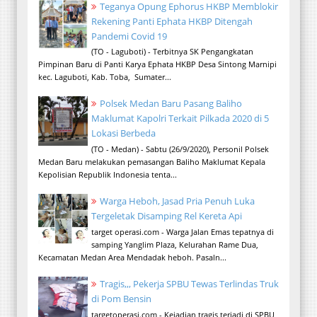
Teganya Opung Ephorus HKBP Memblokir
Rekening Panti Ephata HKBP Ditengah
Pandemi Covid 19
(TO - Laguboti) - Terbitnya SK Pengangkatan
Pimpinan Baru di Panti Karya Ephata HKBP Desa Sintong Marnipi
kec. Laguboti, Kab. Toba, Sumater...
Polsek Medan Baru Pasang Baliho
Maklumat Kapolri Terkait Pilkada 2020 di 5
Lokasi Berbeda
(TO - Medan) - Sabtu (26/9/2020), Personil Polsek
Medan Baru melakukan pemasangan Baliho Maklumat Kepala
Kepolisian Republik Indonesia tenta...
Warga Heboh, Jasad Pria Penuh Luka
Tergeletak Disamping Rel Kereta Api
target operasi.com - Warga Jalan Emas tepatnya di
samping Yanglim Plaza, Kelurahan Rame Dua,
Kecamatan Medan Area Mendadak heboh. Pasaln...
Tragis,,, Pekerja SPBU Tewas Terlindas Truk
di Pom Bensin
targetoperasi.com - Kejadian tragis terjadi di SPBU