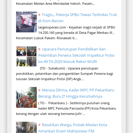
Kecamatan Medan Area Mendadak heboh. Pasaln...
Tragis,,, Pekerja SPBU Tewas Terlindas Truk
di Pom Bensin
targetoperasi.com - Kejadian tragis terjadi di SPBU
14.250.160 yang berada di Desa Pagar Merbau III ,
Kecamatan Lubuk Pakam. Risnawati b...
Upacara Penutupan Pendidikan dan
Pelantikan Perwira Sekolah Inspektur Polisi
ke-49 TA.2020 Masuk Rekor MURI
(TO - Sukabumi) - Upacara penutupan
pendidikan, pelantikan dan pengambilan Sumpah Perwira bagi
lulusan Sekolah Inspektur Polisi (SIP) Angk...
Merasa Dihina, Kader MPC PP Pekanbaru
Berang, Buru JT Hingga Kerumahnya
( TO - Pekanbaru ) - Sedikitnya puluhan orang
kader MPC Pemuda Pancasila (PP) Kota Pekanbaru
berang dengan ulah seorang bernama Jufri ...
Resahkan Warga, Polsek Medan Kota
Amankan Enam Mahasiswa ITM