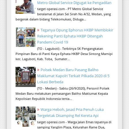
Metro Global Service Digugat ke Pengadilan
target operasi.com - PT Metro Global Service
beralamat di Jalan Sei Sirah No.4/32, Medan, yang
bergerak dalam bidang Telekomukasi, Diduga...
Teganya Opung Ephorus HKBP Memblokir
Rekening Panti Ephata HKBP Ditengah
Pandemi Covid 19
(TO - Laguboti) - Terbitnya SK Pengangkatan
Pimpinan Baru di Panti Karya Ephata HKBP Desa Sintong Marnipi
kec. Laguboti, Kab. Toba, Sumater...
Polsek Medan Baru Pasang Baliho
Maklumat Kapolri Terkait Pilkada 2020 di 5
Lokasi Berbeda
(TO - Medan) - Sabtu (26/9/2020), Personil Polsek
Medan Baru melakukan pemasangan Baliho Maklumat Kepala
Kepolisian Republik Indonesia tenta...
Warga Heboh, Jasad Pria Penuh Luka
Tergeletak Disamping Rel Kereta Api
target operasi.com - Warga Jalan Emas tepatnya di
samping Yanglim Plaza, Kelurahan Rame Dua,