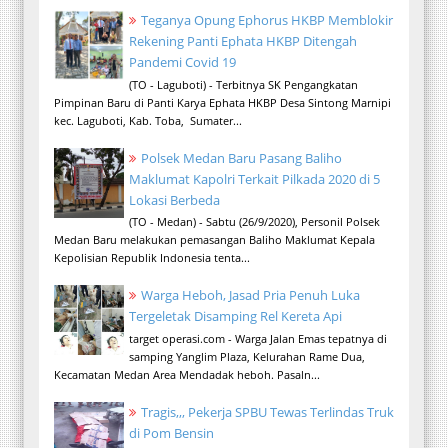
Teganya Opung Ephorus HKBP Memblokir
Rekening Panti Ephata HKBP Ditengah
Pandemi Covid 19
(TO - Laguboti) - Terbitnya SK Pengangkatan
Pimpinan Baru di Panti Karya Ephata HKBP Desa Sintong Marnipi
kec. Laguboti, Kab. Toba, Sumater...
Polsek Medan Baru Pasang Baliho
Maklumat Kapolri Terkait Pilkada 2020 di 5
Lokasi Berbeda
(TO - Medan) - Sabtu (26/9/2020), Personil Polsek
Medan Baru melakukan pemasangan Baliho Maklumat Kepala
Kepolisian Republik Indonesia tenta...
Warga Heboh, Jasad Pria Penuh Luka
Tergeletak Disamping Rel Kereta Api
target operasi.com - Warga Jalan Emas tepatnya di
samping Yanglim Plaza, Kelurahan Rame Dua,
Kecamatan Medan Area Mendadak heboh. Pasaln...
Tragis,,, Pekerja SPBU Tewas Terlindas Truk
di Pom Bensin