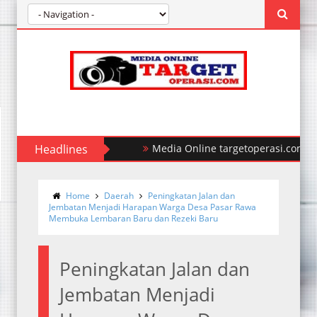
Headlines
Media Online targetoperasi.com Meng
Home
Daerah
Peningkatan Jalan dan
Jembatan Menjadi Harapan Warga Desa Pasar Rawa
Membuka Lembaran Baru dan Rezeki Baru
Peningkatan Jalan dan
Jembatan Menjadi