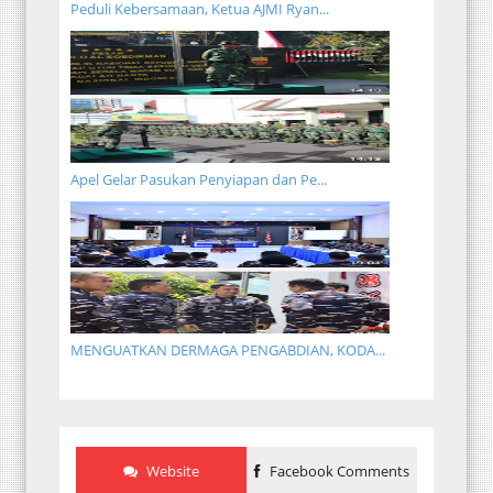
Peduli Kebersamaan, Ketua AJMI Ryan...
Apel Gelar Pasukan Penyiapan dan Pe...
MENGUATKAN DERMAGA PENGABDIAN, KODA...
Website
Facebook Comments