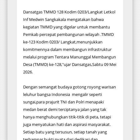
Dansatgas TMMD 128 Kodim 0203/Langkat Letkol
Inf Medwin Sangkakala mengatakan bahwa
kegiatan TMMD yang digelar untuk membantu
Pemkab percepat pembangunan wilayah .TMMD
ke-123 Kodim 0203/ Langkat,menunjukkan
komitmennya dalam membangun infrastruktur
melalui program Tentara Manunggal Membangun
Desa (TMMD) ke-128,"ujar Dansatgas,Sabtu 09 Mei
2026.
Dengan semangat budaya gotong royong warisan
leluhur bangsa Indonesia mengalir seperti
sungai,para prajurit TNI dan Polri menapaki
medan berat demi terciptanya jalan yang tak
hanya menghubungkan titik-titik di peta, tetapi
juga menyatukan hati dan aspirasi masyarakat.
Setiap batu yang tersusun, setiap tanah yang
terhampar bukti nyata dari dedikasi dan