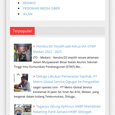
REDAKSI
PEDOMAN MEDIA SIBER
IKLAN
Terpopuler
Hendra DS Terpilih Jadi Ketua IKA STIKP
Medan 2022 - 2025
(TO - Medan) - Hendra DS terpilih secara aklamasi
dalam Musyawarah Besar Ikatan Alumni Sekolah
Tinggi Ilmu Komunikasi Pembangunan (STIKP) Me...
Diduga Lakukan Pemecatan Sepihak, PT
Metro Global Service Digugat ke Pengadilan
target operasi.com - PT Metro Global Service
beralamat di Jalan Sei Sirah No.4/32, Medan, yang
bergerak dalam bidang Telekomukasi, Diduga...
Teganya Opung Ephorus HKBP Memblokir
Rekening Panti Ephata HKBP Ditengah