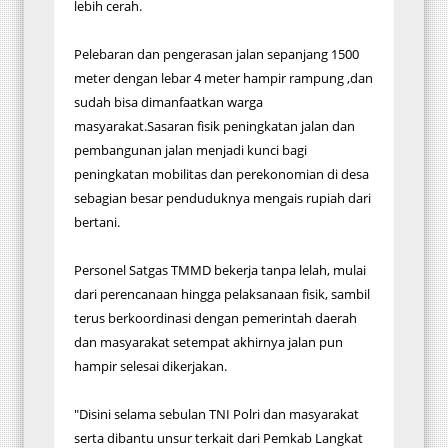
lebih cerah.
Pelebaran dan pengerasan jalan sepanjang 1500
meter dengan lebar 4 meter hampir rampung ,dan
sudah bisa dimanfaatkan warga
masyarakat.Sasaran fisik peningkatan jalan dan
pembangunan jalan menjadi kunci bagi
peningkatan mobilitas dan perekonomian di desa
sebagian besar penduduknya mengais rupiah dari
bertani.
Personel Satgas TMMD bekerja tanpa lelah, mulai
dari perencanaan hingga pelaksanaan fisik, sambil
terus berkoordinasi dengan pemerintah daerah
dan masyarakat setempat akhirnya jalan pun
hampir selesai dikerjakan.
"Disini selama sebulan TNI Polri dan masyarakat
serta dibantu unsur terkait dari Pemkab Langkat