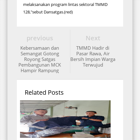
melaksanakan program lintas sektoral TMMD
128,"sebut Dansatgas.(red)
previous
Next
Kebersamaan dan
TMMD Hadir di
Semangat Gotong
Pasar Rawa, Air
Royong Satgas
Bersih Impian Warga
Pembangunan MCK
Terwujud
Hampir Rampung
Related Posts