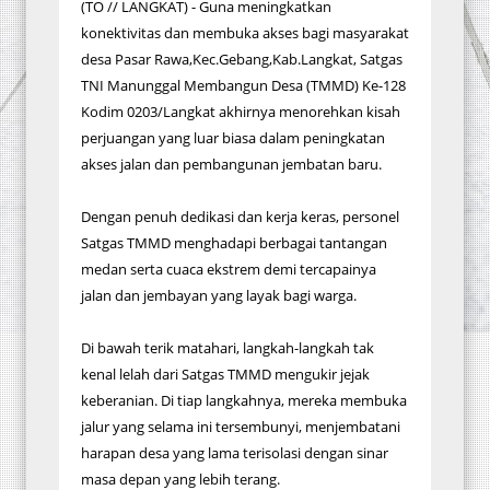
(TO // LANGKAT) - Guna meningkatkan
konektivitas dan membuka akses bagi masyarakat
desa Pasar Rawa,Kec.Gebang,Kab.Langkat, Satgas
TNI Manunggal Membangun Desa (TMMD) Ke-128
Kodim 0203/Langkat akhirnya menorehkan kisah
perjuangan yang luar biasa dalam peningkatan
akses jalan dan pembangunan jembatan baru.
Dengan penuh dedikasi dan kerja keras, personel
Satgas TMMD menghadapi berbagai tantangan
medan serta cuaca ekstrem demi tercapainya
jalan dan jembayan yang layak bagi warga.
Di bawah terik matahari, langkah-langkah tak
kenal lelah dari Satgas TMMD mengukir jejak
keberanian. Di tiap langkahnya, mereka membuka
jalur yang selama ini tersembunyi, menjembatani
harapan desa yang lama terisolasi dengan sinar
masa depan yang lebih terang.