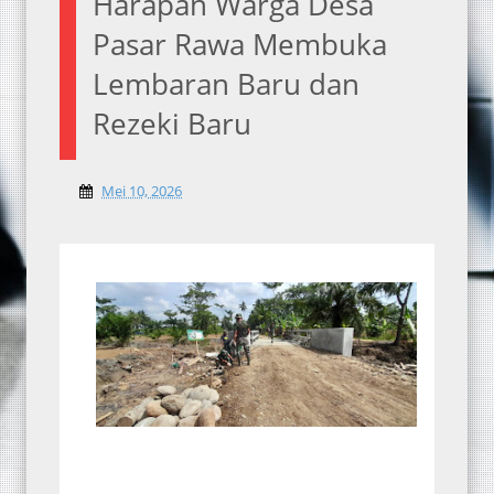
Harapan Warga Desa
Pasar Rawa Membuka
Lembaran Baru dan
Rezeki Baru
Mei 10, 2026