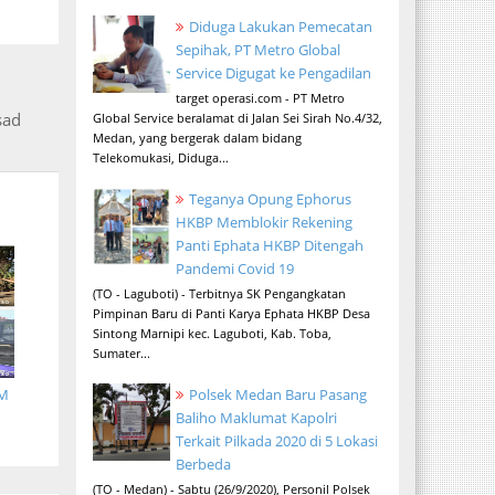
Diduga Lakukan Pemecatan
Sepihak, PT Metro Global
Service Digugat ke Pengadilan
target operasi.com - PT Metro
sad
Global Service beralamat di Jalan Sei Sirah No.4/32,
Medan, yang bergerak dalam bidang
Telekomukasi, Diduga...
Teganya Opung Ephorus
HKBP Memblokir Rekening
Panti Ephata HKBP Ditengah
Pandemi Covid 19
(TO - Laguboti) - Terbitnya SK Pengangkatan
Pimpinan Baru di Panti Karya Ephata HKBP Desa
Sintong Marnipi kec. Laguboti, Kab. Toba,
Sumater...
Polsek Medan Baru Pasang
UM
Baliho Maklumat Kapolri
Terkait Pilkada 2020 di 5 Lokasi
Berbeda
(TO - Medan) - Sabtu (26/9/2020), Personil Polsek