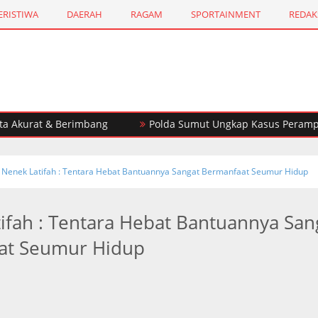
ERISTIWA
DAERAH
RAGAM
SPORTAINMENT
REDAK
at & Berimbang
Polda Sumut Ungkap Kasus Perampokan To
Nenek Latifah : Tentara Hebat Bantuannya Sangat Bermanfaat Seumur Hidup
ifah : Tentara Hebat Bantuannya San
at Seumur Hidup