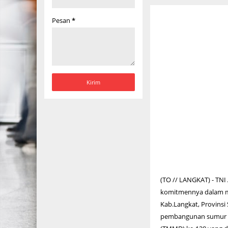
Pesan
*
(TO // LANGKAT) - TN
komitmennya dalam me
Kab.Langkat, Provinsi
pembangunan sumur b