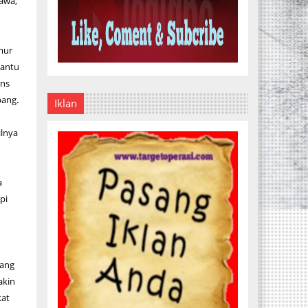
Rawa,
mur
bantu
ons
bang.
Iklan
lnya
a
pi
yang
akin
kat