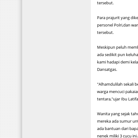
tersebut.
Para prajurit yang d
personel Polri,dan w
tersebut.
Meskipun peluh memba
ada sedikit pun keluh
kami hadapi demi kela
Dansatgas.
"Alhamdulilah sekali 
warga mencuci pakai
tentara,"ujar Ibu Lati
Wanita yang sejak ta
mereka ada sumur untuk
ada bantuan dari bap
nenek miliki 3 cucu ini.