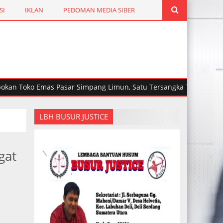
SI
IKLAN
PEDOMAN MEDIA SIBER
ko Emas Pasar Simpang Limun, Satu Tersangka Tewas Ditembak
LBH BUSUR JUSTICE
gat