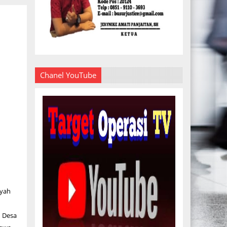
Chanel YouTube
ayah
 Desa