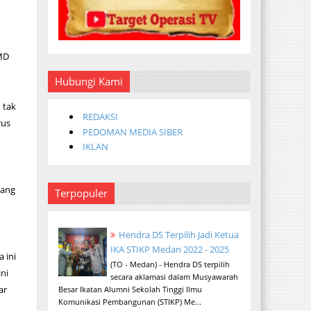
MMD
Hubungi Kami
 tak
REDAKSI
rus
PEDOMAN MEDIA SIBER
IKLAN
rang
Terpopuler
Hendra DS Terpilih Jadi Ketua
IKA STIKP Medan 2022 - 2025
 ini
(TO - Medan) - Hendra DS terpilih
ini
secara aklamasi dalam Musyawarah
ar
Besar Ikatan Alumni Sekolah Tinggi Ilmu
Komunikasi Pembangunan (STIKP) Me...