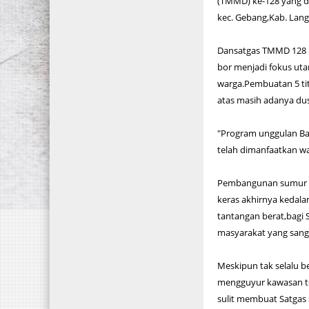
(TMMD) ke-128 yang di
kec. Gebang,Kab. Lang
Dansatgas TMMD 128 L
bor menjadi fokus ut
warga.Pembuatan 5 tit
atas masih adanya du
"Program unggulan Ba
telah dimanfaatkan war
Pembangunan sumur bo
keras akhirnya kedal
tantangan berat,bagi
masyarakat yang sang
Meskipun tak selalu b
mengguyur kawasan te
sulit membuat Satgas