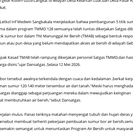
 gelar Kodim 0203/Langkat di wilayah Desa Kelantan Luar,dan Desa Pasar 
kat.
etkol Inf Medwin Sangkakala menjelaskan bahwa pembangunan 5 titik su
ama dalam program TMMD 128 semuanya telah tuntas dikerjakan Satgas di
ik sumur bor dalam TNI Manunggal Air Bersih (TMAB) sebagai bentuk resp
sun atau pun desa yang belum mendapatkan akses air bersih di wilayah Ge
pak Kasad TMAB telah rampung dikerjakan personel Satgas TMMD,dan hasi
ga disini,"ujar Dansatgas ,Selasa 12 Mei 2026.
r tersebut awalnya terkendala dengan cuaca dan kedalaman ,berkat kerj
aman sumur 120-140 meter tersembur air dari tanah."Meski harus menghada
 Satgas dianggap sebagai perjuangan mereka dalam mewujudkan keinginan
at membutuhkan air bersih,"sebut Dansatgas.
erjalan mulus. Panas teriknya matahari menyengat tubuh dan hujan deras 
rsebut membuat terhenti pekerjaan pembuatan sumur bor air bersih,sem
 semakin semangat untuk menuntaskan Program Air Bersih untuk masyara