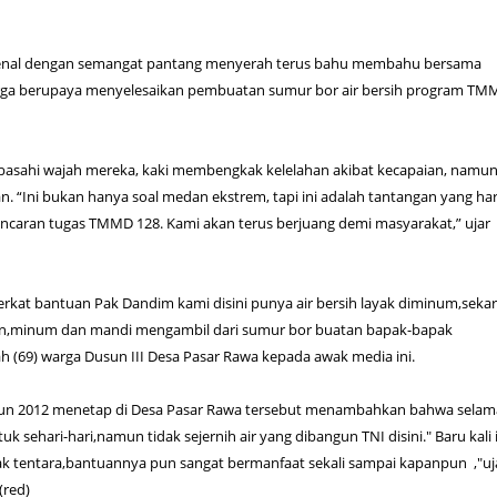
ikenal dengan semangat pantang menyerah terus bahu membahu bersama
arga berupaya menyelesaikan pembuatan sumur bor air bersih program T
sahi wajah mereka, kaki membengkak kelelahan akibat kecapaian, namun
an. “Ini bukan hanya soal medan ekstrem, tapi ini adalah tantangan yang ha
ncaran tugas TMMD 128. Kami akan terus berjuang demi masyarakat,” ujar
berkat bantuan Pak Dandim kami disini punya air bersih layak diminum,seka
an,minum dan mandi mengambil dari sumur bor buatan bapak-bapak
fah (69) warga Dusun III Desa Pasar Rawa kepada awak media ini.
hun 2012 menetap di Desa Pasar Rawa tersebut menambahkan bahwa selama
 sehari-hari,namun tidak sejernih air yang dibangun TNI disini." Baru kali 
ak tentara,bantuannya pun sangat bermanfaat sekali sampai kapanpun ,"uj
(red)