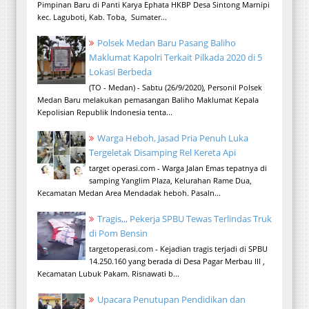
Pimpinan Baru di Panti Karya Ephata HKBP Desa Sintong Marnipi
kec. Laguboti, Kab. Toba, Sumater...
Polsek Medan Baru Pasang Baliho
Maklumat Kapolri Terkait Pilkada 2020 di 5
Lokasi Berbeda
(TO - Medan) - Sabtu (26/9/2020), Personil Polsek
Medan Baru melakukan pemasangan Baliho Maklumat Kepala
Kepolisian Republik Indonesia tenta...
Warga Heboh, Jasad Pria Penuh Luka
Tergeletak Disamping Rel Kereta Api
target operasi.com - Warga Jalan Emas tepatnya di
samping Yanglim Plaza, Kelurahan Rame Dua,
Kecamatan Medan Area Mendadak heboh. Pasaln...
Tragis,,, Pekerja SPBU Tewas Terlindas Truk
di Pom Bensin
targetoperasi.com - Kejadian tragis terjadi di SPBU
14.250.160 yang berada di Desa Pagar Merbau III ,
Kecamatan Lubuk Pakam. Risnawati b...
Upacara Penutupan Pendidikan dan