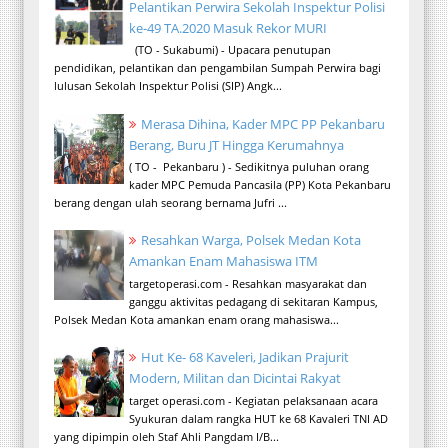
Pelantikan Perwira Sekolah Inspektur Polisi
ke-49 TA.2020 Masuk Rekor MURI
(TO - Sukabumi) - Upacara penutupan
pendidikan, pelantikan dan pengambilan Sumpah Perwira bagi
lulusan Sekolah Inspektur Polisi (SIP) Angk...
Merasa Dihina, Kader MPC PP Pekanbaru
Berang, Buru JT Hingga Kerumahnya
( TO - Pekanbaru ) - Sedikitnya puluhan orang
kader MPC Pemuda Pancasila (PP) Kota Pekanbaru
berang dengan ulah seorang bernama Jufri ...
Resahkan Warga, Polsek Medan Kota
Amankan Enam Mahasiswa ITM
targetoperasi.com - Resahkan masyarakat dan
ganggu aktivitas pedagang di sekitaran Kampus,
Polsek Medan Kota amankan enam orang mahasiswa...
Hut Ke- 68 Kaveleri, Jadikan Prajurit
Modern, Militan dan Dicintai Rakyat
target operasi.com - Kegiatan pelaksanaan acara
Syukuran dalam rangka HUT ke 68 Kavaleri TNI AD
yang dipimpin oleh Staf Ahli Pangdam I/B...