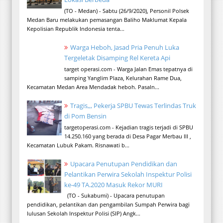
(TO - Medan) - Sabtu (26/9/2020), Personil Polsek
Medan Baru melakukan pemasangan Baliho Maklumat Kepala
Kepolisian Republik Indonesia tenta...
Warga Heboh, Jasad Pria Penuh Luka
Tergeletak Disamping Rel Kereta Api
target operasi.com - Warga Jalan Emas tepatnya di
samping Yanglim Plaza, Kelurahan Rame Dua,
Kecamatan Medan Area Mendadak heboh. Pasaln...
Tragis,,, Pekerja SPBU Tewas Terlindas Truk
di Pom Bensin
targetoperasi.com - Kejadian tragis terjadi di SPBU
14.250.160 yang berada di Desa Pagar Merbau III ,
Kecamatan Lubuk Pakam. Risnawati b...
Upacara Penutupan Pendidikan dan
Pelantikan Perwira Sekolah Inspektur Polisi
ke-49 TA.2020 Masuk Rekor MURI
(TO - Sukabumi) - Upacara penutupan
pendidikan, pelantikan dan pengambilan Sumpah Perwira bagi
lulusan Sekolah Inspektur Polisi (SIP) Angk...