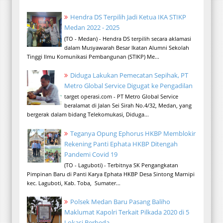
Hendra DS Terpilih Jadi Ketua IKA STIKP
Medan 2022 - 2025
(TO - Medan) - Hendra DS terpilih secara aklamasi
dalam Musyawarah Besar Ikatan Alumni Sekolah
Tinggi Ilmu Komunikasi Pembangunan (STIKP) Me...
Diduga Lakukan Pemecatan Sepihak, PT
Metro Global Service Digugat ke Pengadilan
target operasi.com - PT Metro Global Service
beralamat di Jalan Sei Sirah No.4/32, Medan, yang
bergerak dalam bidang Telekomukasi, Diduga...
Teganya Opung Ephorus HKBP Memblokir
Rekening Panti Ephata HKBP Ditengah
Pandemi Covid 19
(TO - Laguboti) - Terbitnya SK Pengangkatan
Pimpinan Baru di Panti Karya Ephata HKBP Desa Sintong Marnipi
kec. Laguboti, Kab. Toba, Sumater...
Polsek Medan Baru Pasang Baliho
Maklumat Kapolri Terkait Pilkada 2020 di 5
Lokasi Berbeda