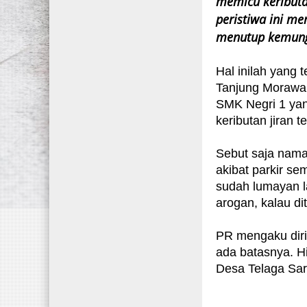
memicu keributan
peristiwa ini m
menutup kemungk
Hal inilah yang 
Tanjung Morawa, 
SMK Negri 1 yan
keributan jiran t
Sebut saja nam
akibat parkir se
sudah lumayan l
arogan, kalau di
PR mengaku diri
ada batasnya. H
Desa Telaga Sar