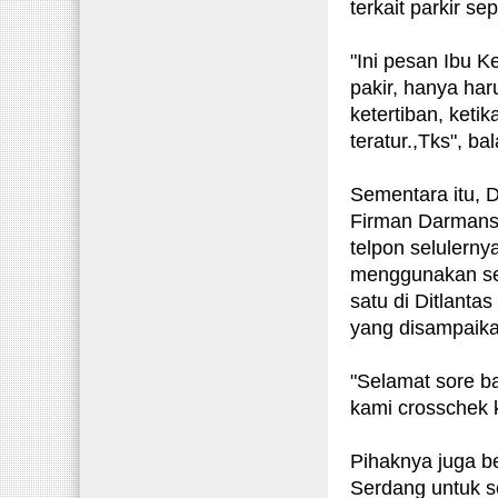
terkait parkir se
"Ini pesan Ibu K
pakir, hanya ha
ketertiban, keti
teratur.,Tks", ba
Sementara itu, D
Firman Darmansy
telpon selulernya
menggunakan sep
satu di Ditlanta
yang disampaik
"Selamat sore ba
kami crosschek 
Pihaknya juga b
Serdang untuk 