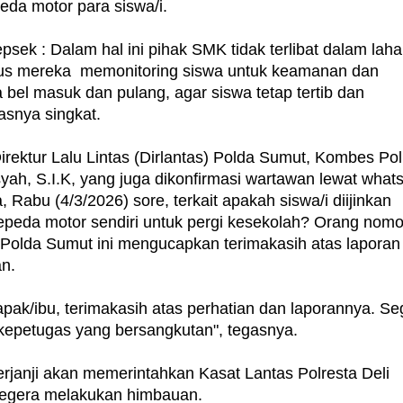
peda motor para siswa/i.
epsek : Dalam hal ini pihak SMK tidak terlibat dalam lah
rus mereka memonitoring siswa untuk keamanan dan
ka bel masuk dan pulang, agar siswa tetap tertib dan
lasnya singkat.
irektur Lalu Lintas (Dirlantas) Polda Sumut, Kombes Pol
ah, S.I.K, yang juga dikonfirmasi wartawan lewat what
, Rabu (4/3/2026) sore, terkait apakah siswa/i diijinkan
eda motor sendiri untuk pergi kesekolah? Orang nomo
s Polda Sumut ini mengucapkan terimakasih atas laporan
an.
pak/ibu, terimakasih atas perhatian dan laporannya. Se
kepetugas yang bersangkutan", tegasnya.
erjanji akan memerintahkan Kasat Lantas Polresta Deli
segera melakukan himbauan.