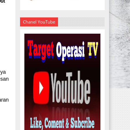
bat
Chanel YouTube
nya
esan
aran