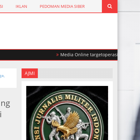
SI
IKLAN
PEDOMAN MEDIA SIBER
Media Online targetoperasi.com Mengabarkan
AJMI
ga,
ung
i