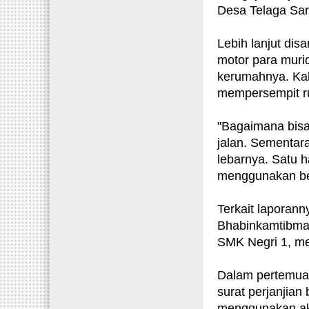
Desa Telaga Sari
Lebih lanjut dis
motor para muri
kerumahnya. Kala
mempersempit rua
"Bagaimana bisa
jalan. Sementara
lebarnya. Satu 
menggunakan bec
Terkait laporann
Bhabinkamtibmas
SMK Negri 1, me
Dalam pertemuan
surat perjanjian
menggunakan akse