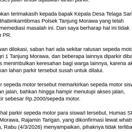
an terimakasih kepada bapak Kepala Desa Telaga Sar
habinkamtibmas Polsek Tanjung Morawa yang telah
emediasi masalah ini. Dan saya berharap hal ini tidak
ap PR.
an dilokasi, saban hari ada sekitar ratusan sepeda mot
ri 1 Tanjung Morawa, dan beberapa lainnya diparkir dib
elas menimbulkan keresahan bagi warga lainnya, karena a
kan lahan parkir tersebut susah untuk dilalui.
ir sepeda motor tersebut memarkirkan sepeda motor sis
an jalan, bahkan hingga hampir menutupi akses jalan,
kir sebesar Rp.2000/sepeda motor.
hal parkir sepeda motor para siswa/i tersebut, Humas 
 Morawa, Rajamin Tarigan, yang dikonfirmasi lewat what
a, Rabu (4/3/2026) menyampaikan, pihaknya tidak terliba