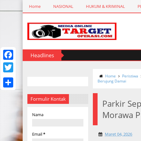
Home
NASIONAL
HUKUM & KRIMINAL
P
Headlines
F
a
Home
Peristiwa
T
Berujung Damai
c
w
S
e
i
Formulir Kontak
Parkir Se
h
b
t
Morawa Pi
a
Nama
o
t
r
o
e
e
Email
*
Maret 04, 2026
k
r