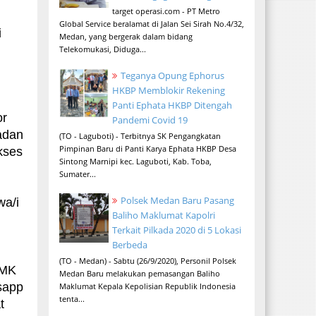
target operasi.com - PT Metro
Global Service beralamat di Jalan Sei Sirah No.4/32,
i
Medan, yang bergerak dalam bidang
Telekomukasi, Diduga...
Teganya Opung Ephorus
HKBP Memblokir Rekening
Panti Ephata HKBP Ditengah
or
Pandemi Covid 19
adan
(TO - Laguboti) - Terbitnya SK Pengangkatan
Pimpinan Baru di Panti Karya Ephata HKBP Desa
kses
Sintong Marnipi kec. Laguboti, Kab. Toba,
Sumater...
Polsek Medan Baru Pasang
wa/i
Baliho Maklumat Kapolri
Terkait Pilkada 2020 di 5 Lokasi
Berbeda
(TO - Medan) - Sabtu (26/9/2020), Personil Polsek
SMK
Medan Baru melakukan pemasangan Baliho
sapp
Maklumat Kepala Kepolisian Republik Indonesia
tenta...
t