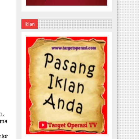
Iklan
n,
rima
ntor