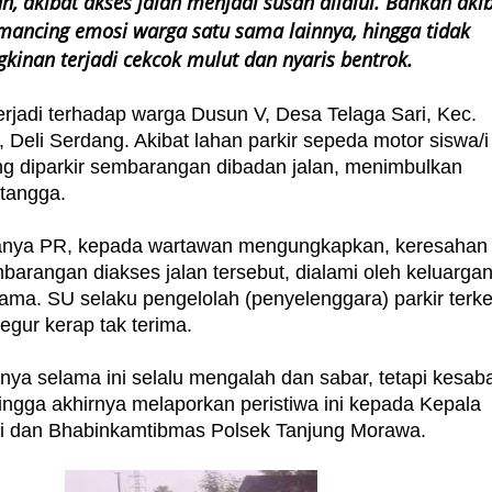
, akibat akses jalan menjadi susah dilalui. Bahkan aki
emancing emosi warga satu sama lainnya, hingga tidak
inan terjadi cekcok mulut dan nyaris bentrok.
terjadi terhadap warga Dusun V, Desa Telaga Sari, Kec.
Deli Serdang. Akibat lahan parkir sepeda motor siswa/i
g diparkir sembarangan dibadan jalan, menimbulkan
etangga.
anya PR, kepada wartawan mengungkapkan, keresahan
mbarangan diakses jalan tersebut, dialami oleh keluarga
ama. SU selaku pengelolah (penyelenggara) parkir terk
tegur kerap tak terima.
nya selama ini selalu mengalah dan sabar, tetapi kesab
ingga akhirnya melaporkan peristiwa ini kepada Kepala
i dan Bhabinkamtibmas Polsek Tanjung Morawa.