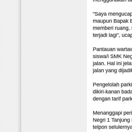
"Saya mengucapk
maupun Bapak B
memberi ruang, m
terjadi lagi", uc
Pantauan wartaw
siswa/i SMK Neg
jalan. Hal ini j
jalan yang dijadi
Pengelolah park
dikiri-kanan bad
dengan tarif par
Menanggapi peri
Negri 1 Tanjung
telpon selulerny