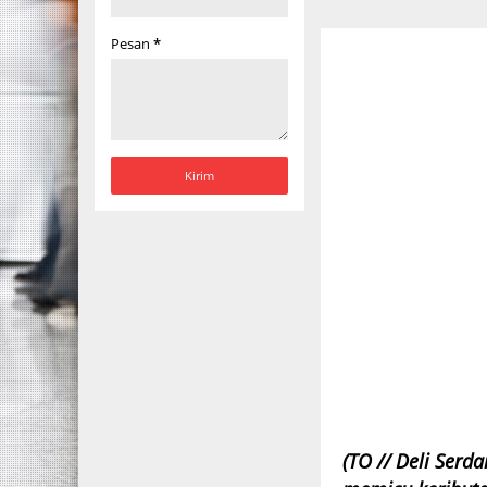
Pesan
*
(TO // Deli Serd