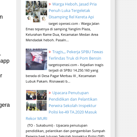
Warga Heboh, Jasad Pria
Penuh Luka Tergeletak
an
Disamping Rel Kereta Api
target operasi.com - Warga Jalan
Emas tepatnya di samping Yanglim Plaza,
Kelurahan Rame Dua, Kecamatan Medan Area
Mendadak heboh. Pasaln...
Tragis,,, Pekerja SPBU Tewas
.
Terlindas Truk di Pom Bensin
sapp
targetoperasi.com - Kejadian tragis
terjadi di SPBU 14.250.160 yang
r
berada di Desa Pagar Merbau III , Kecamatan
Lubuk Pakam. Risnawati b...
Upacara Penutupan
Pendidikan dan Pelantikan
gera
Perwira Sekolah Inspektur
Polisi ke-49 TA.2020 Masuk
Rekor MURI
(TO - Sukabumi) - Upacara penutupan
pendidikan, pelantikan dan pengambilan Sumpah
Perwira bagi lulusan Sekolah Inspektur Polisi (SIP)