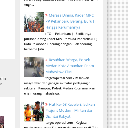
Angk...
Merasa Dihina, Kader MPC
PP Pekanbaru Berang, Buru JT
Hingga Kerumahnya
( TO - Pekanbaru ) - Sedikitnya
puluhan orang kader MPC Pemuda Pancasila (PP)
Kota Pekanbaru berang dengan ulah seorang
bernama Jufri ...
Resahkan Warga, Polsek
Medan Kota Amankan Enam
Mahasiswa ITM
dia
targetoperasi.com - Resahkan
ke
masyarakat dan ganggu aktivitas pedagang di
sekitaran Kampus, Polsek Medan Kota amankan
enam orang mahasiswa...
Hut Ke- 68 Kaveleri, Jadikan
Prajurit Modern, Militan dan
Dicintai Rakyat
target operasi.com - Kegiatan
pelaksanaan acara Syukuran dalam rangka HUT ke