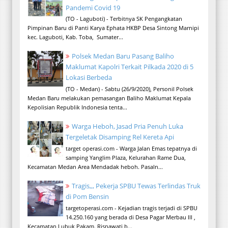
Pandemi Covid 19
(TO - Laguboti) - Terbitnya SK Pengangkatan
Pimpinan Baru di Panti Karya Ephata HKBP Desa Sintong Marnipi
kec. Laguboti, Kab. Toba, Sumater...
Polsek Medan Baru Pasang Baliho
Maklumat Kapolri Terkait Pilkada 2020 di 5
Lokasi Berbeda
(TO - Medan) - Sabtu (26/9/2020), Personil Polsek
Medan Baru melakukan pemasangan Baliho Maklumat Kepala
Kepolisian Republik Indonesia tenta...
Warga Heboh, Jasad Pria Penuh Luka
Tergeletak Disamping Rel Kereta Api
target operasi.com - Warga Jalan Emas tepatnya di
samping Yanglim Plaza, Kelurahan Rame Dua,
Kecamatan Medan Area Mendadak heboh. Pasaln...
Tragis,,, Pekerja SPBU Tewas Terlindas Truk
di Pom Bensin
targetoperasi.com - Kejadian tragis terjadi di SPBU
14.250.160 yang berada di Desa Pagar Merbau III ,
Kecamatan Lubuk Pakam. Risnawati b...