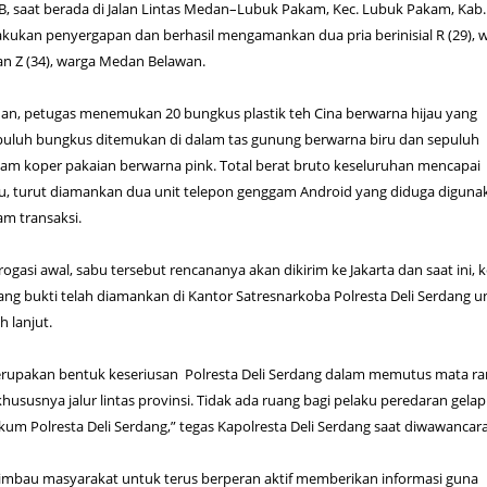
IB, saat berada di Jalan Lintas Medan–Lubuk Pakam, Kec. Lubuk Pakam, Kab. 
kukan penyergapan dan berhasil mengamankan dua pria berinisial R (29), 
n Z (34), warga Medan Belawan.
han, petugas menemukan 20 bungkus plastik teh Cina berwarna hijau yang
epuluh bungkus ditemukan di dalam tas gunung berwarna biru dan sepuluh
lam koper pakaian berwarna pink. Total berat bruto keseluruhan mencapai
itu, turut diamankan dua unit telepon genggam Android yang diduga diguna
m transaksi.
rogasi awal, sabu tersebut rencananya akan dikirim ke Jakarta dan saat ini, 
ang bukti telah diamankan di Kantor Satresnarkoba Polresta Deli Serdang u
h lanjut.
rupakan bentuk keseriusan Polresta Deli Serdang dalam memutus mata ra
hususnya jalur lintas provinsi. Tidak ada ruang bagi pelaku peredaran gelap
kum Polresta Deli Serdang,” tegas Kapolresta Deli Serdang saat diwawancara
gimbau masyarakat untuk terus berperan aktif memberikan informasi guna