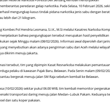
- Satuan Reserse Narkoba Polresta Deli Serdang kembali menunjukkan
berantas peredaran gelap narkotika. Pada Selasa, 10 Februari 2026, seki
berhasil mengungkap kasus tindak pidana narkotika jenis sabu dengan berat
u lebih dari 21 kilogram.
ng Kombes Pol Hendria Lesmana, S.I.K., M.Si melalui Kasatres Narkoba Komp
 menjelaskan bahwa pengungkapan tersebut merupakan hasil penyelidikan
lakukan sejak Minggu malam (08/02/2026). Informasi awal diperoleh dari jari
n yang menyebutkan akan adanya pengiriman sabu dari Aceh melalui wilaya
ya dikirim menuju Jakarta.
rmasi tersebut, tim yang dipimpin Kasat Resnarkoba melakukan pemantaua
rduga pelaku di kawasan Pajak Baru, Belawan. Pada Senin malam (09/02/202
rpantau bergerak menuju Jalan SM Raja sebelum kembali ke Belawan.
asa (10/02/2026) sekitar pukul 06.00 WIB, tim kembali memonitor pergeraka
enaiki transportasi daring menuju Jalan Medan–Lubuk Pakam. Keduanya ter
sel dan satu koper pakaian.