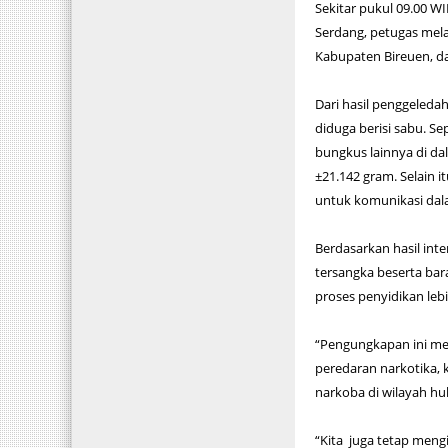
Sekitar pukul 09.00 W
Serdang, petugas mela
Kabupaten Bireuen, da
Dari hasil penggeleda
diduga berisi sabu. S
bungkus lainnya di da
±21.142 gram. Selain 
untuk komunikasi dala
Berdasarkan hasil inte
tersangka beserta bar
proses penyidikan lebi
“Pengungkapan ini me
peredaran narkotika, k
narkoba di wilayah hu
“Kita juga tetap men