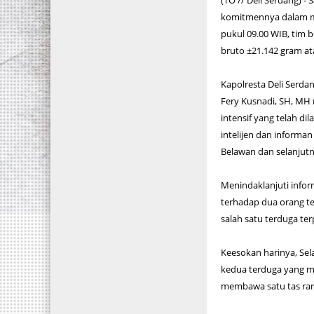
(TO // Deli Serdang) 
komitmennya dalam mem
pukul 09.00 WIB, tim 
bruto ±21.142 gram ata
Kapolresta Deli Serda
Fery Kusnadi, SH, MH
intensif yang telah di
intelijen dan informa
Belawan dan selanjutn
Menindaklanjuti info
terhadap dua orang te
salah satu terduga te
Keesokan harinya, Sel
kedua terduga yang m
membawa satu tas ran