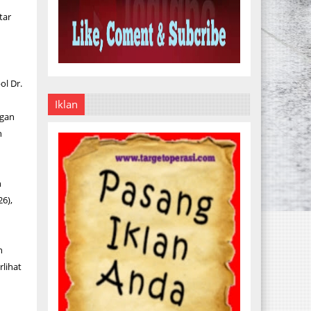
tar
ol Dr.
Iklan
ngan
h
n
6),
n
lihat