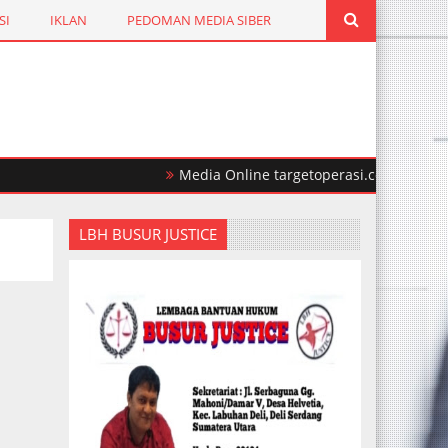
SI
IKLAN
PEDOMAN MEDIA SIBER
Media Online targetoperasi.com Mengabarkan 
ional, Satu Tersangka di Tembak Mati
LBH BUSUR JUSTICE