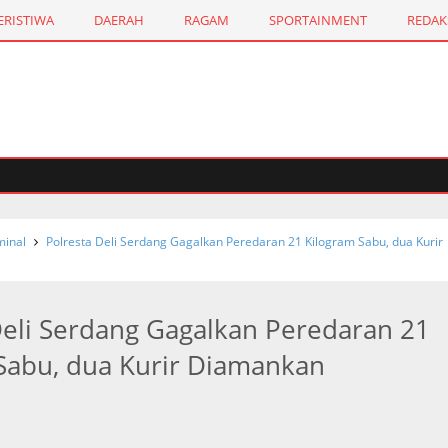
ERISTIWA
DAERAH
RAGAM
SPORTAINMENT
REDAK
Pil Ekstasi
Polda Sumut Ungkap Jaringan Narkoba Internas
inal
Polresta Deli Serdang Gagalkan Peredaran 21 Kilogram Sabu, dua Kurir
Deli Serdang Gagalkan Peredaran 21
Sabu, dua Kurir Diamankan