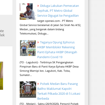
Diduga Lakukan Pemecatan
Sepihak, PT Metro Global
Service Digugat ke Pengadilan
target operasi.com - PT Metro
Global Service beralamat di Jalan Sei Sirah No.4/32,
Medan, yang bergerak dalam bidang
ate
Telekomukasi, Diduga...
lek
Teganya Opung Ephorus
HKBP Memblokir Rekening
Panti Ephata HKBP Ditengah
Pandemi Covid 19
(TO - Laguboti) - Terbitnya SK Pengangkatan
Pimpinan Baru di Panti Karya Ephata HKBP Desa
Sintong Marnipi kec. Laguboti, Kab. Toba,
Sumater...
Polsek Medan Baru Pasang
Baliho Maklumat Kapolri
Terkait Pilkada 2020 di 5 Lokasi
Berbeda
(TO - Medan) - Sabtu (26/9/2020), Personil Polsek