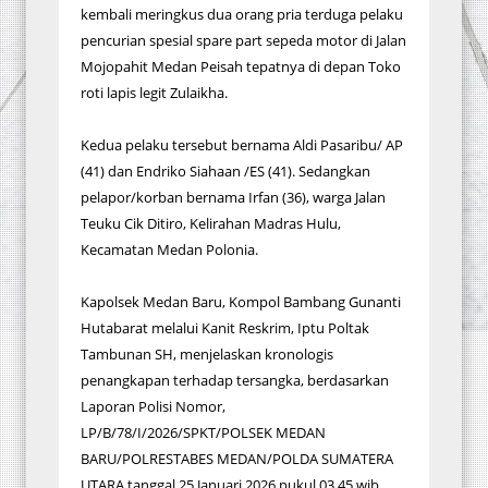
kembali meringkus dua orang pria terduga pelaku
pencurian spesial spare part sepeda motor di Jalan
Mojopahit Medan Peisah tepatnya di depan Toko
roti lapis legit Zulaikha.
Kedua pelaku tersebut bernama Aldi Pasaribu/ AP
(41) dan Endriko Siahaan /ES (41). Sedangkan
pelapor/korban bernama Irfan (36), warga Jalan
Teuku Cik Ditiro, Kelirahan Madras Hulu,
Kecamatan Medan Polonia.
‎Kapolsek Medan Baru, Kompol Bambang Gunanti
Hutabarat melalui Kanit Reskrim, Iptu Poltak
Tambunan SH, menjelaskan kronologis
penangkapan terhadap tersangka, berdasarkan
Laporan Polisi Nomor,
‎LP/B/78/I/2026/SPKT/POLSEK MEDAN
BARU/POLRESTABES MEDAN/POLDA SUMATERA
UTARA tanggal 25 Januari 2026 pukul 03.45 wib.