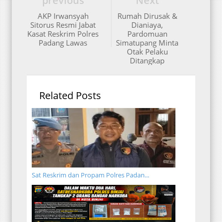
previous
Next
AKP Irwansyah
Rumah Dirusak &
Sitorus Resmi Jabat
Dianiaya,
Kasat Reskrim Polres
Pardomuan
Padang Lawas
Simatupang Minta
Otak Pelaku
Ditangkap
Related Posts
Sat Reskrim dan Propam Polres Padan...