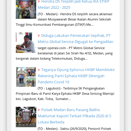
Hendra DS Terpilih Jadi Ketua IKA STIKP
Medan 2022 - 2025
(TO - Medan) - Hendra DS terpilih secara aklamasi
dalam Musyawarah Besar Ikatan Alumni Sekolah
Tinggi Ilmu Komunikasi Pembangunan (STIKP) Me...
Diduga Lakukan Pemecatan Sepihak, PT
Metro Global Service Digugat ke Pengadilan
target operasi.com - PT Metro Global Service
beralamat di Jalan Sei Sirah No.4/32, Medan, yang
bergerak dalam bidang Telekomukasi, Diduga...
Teganya Opung Ephorus HKBP Memblokir
Rekening Panti Ephata HKBP Ditengah
Pandemi Covid 19
(TO - Laguboti) - Terbitnya SK Pengangkatan
Pimpinan Baru di Panti Karya Ephata HKBP Desa Sintong Marnipi
kec. Laguboti, Kab. Toba, Sumater...
Polsek Medan Baru Pasang Baliho
Maklumat Kapolri Terkait Pilkada 2020 di 5
Lokasi Berbeda
(TO - Medan) - Sabtu (26/9/2020), Personil Polsek