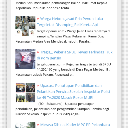
Medan Baru melakukan pemasangan Baliho Maklumat Kepala
Kepolisian Republik Indonesia tenta...
Warga Heboh, Jasad Pria Penuh Luka
Tergeletak Disamping Rel Kereta Api
target operasi.com - Warga Jalan Emas tepatnya di
samping Yanglim Plaza, Kelurahan Rame Dua,
Kecamatan Medan Area Mendadak heboh. Pasaln...
Tragis,,, Pekerja SPBU Tewas Terlindas Truk
di Pom Bensin
targetoperasi.com - Kejadian tragis terjadi di SPBU
14.250.160 yang berada di Desa Pagar Merbau III ,
Kecamatan Lubuk Pakam. Risnawati b...
Upacara Penutupan Pendidikan dan
Pelantikan Perwira Sekolah Inspektur Polisi
ke-49 TA.2020 Masuk Rekor MURI
(TO - Sukabumi) - Upacara penutupan
pendidikan, pelantikan dan pengambilan Sumpah Perwira bagi
lulusan Sekolah Inspektur Polisi (SIP) Angk...
Merasa Dihina, Kader MPC PP Pekanbaru