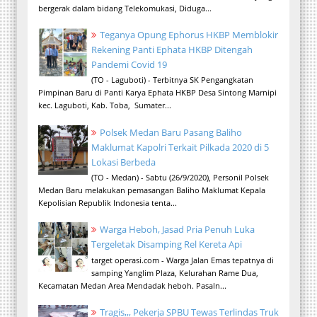
bergerak dalam bidang Telekomukasi, Diduga...
Teganya Opung Ephorus HKBP Memblokir
Rekening Panti Ephata HKBP Ditengah
Pandemi Covid 19
(TO - Laguboti) - Terbitnya SK Pengangkatan
Pimpinan Baru di Panti Karya Ephata HKBP Desa Sintong Marnipi
kec. Laguboti, Kab. Toba, Sumater...
Polsek Medan Baru Pasang Baliho
Maklumat Kapolri Terkait Pilkada 2020 di 5
Lokasi Berbeda
(TO - Medan) - Sabtu (26/9/2020), Personil Polsek
Medan Baru melakukan pemasangan Baliho Maklumat Kepala
Kepolisian Republik Indonesia tenta...
Warga Heboh, Jasad Pria Penuh Luka
Tergeletak Disamping Rel Kereta Api
target operasi.com - Warga Jalan Emas tepatnya di
samping Yanglim Plaza, Kelurahan Rame Dua,
Kecamatan Medan Area Mendadak heboh. Pasaln...
Tragis,,, Pekerja SPBU Tewas Terlindas Truk