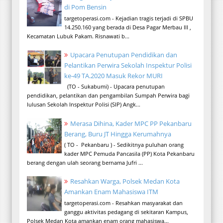
di Pom Bensin
targetoperasi.com - Kejadian tragis terjadi di SPBU
14.250.160 yang berada di Desa Pagar Merbau III ,
Kecamatan Lubuk Pakam. Risnawati b...
Upacara Penutupan Pendidikan dan
Pelantikan Perwira Sekolah Inspektur Polisi
ke-49 TA.2020 Masuk Rekor MURI
(TO - Sukabumi) - Upacara penutupan
pendidikan, pelantikan dan pengambilan Sumpah Perwira bagi
lulusan Sekolah Inspektur Polisi (SIP) Angk...
Merasa Dihina, Kader MPC PP Pekanbaru
Berang, Buru JT Hingga Kerumahnya
( TO - Pekanbaru ) - Sedikitnya puluhan orang
kader MPC Pemuda Pancasila (PP) Kota Pekanbaru
berang dengan ulah seorang bernama Jufri ...
Resahkan Warga, Polsek Medan Kota
Amankan Enam Mahasiswa ITM
targetoperasi.com - Resahkan masyarakat dan
ganggu aktivitas pedagang di sekitaran Kampus,
Polsek Medan Kota amankan enam orang mahasiswa...