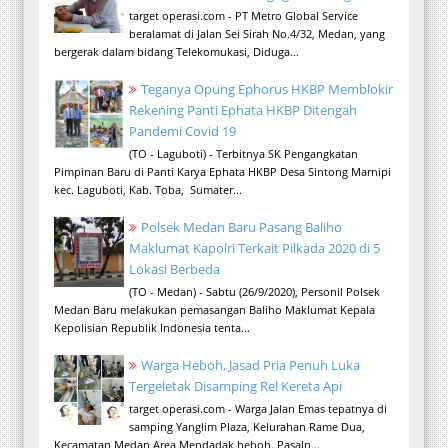
target operasi.com - PT Metro Global Service
beralamat di Jalan Sei Sirah No.4/32, Medan, yang
bergerak dalam bidang Telekomukasi, Diduga...
Teganya Opung Ephorus HKBP Memblokir
Rekening Panti Ephata HKBP Ditengah
Pandemi Covid 19
(TO - Laguboti) - Terbitnya SK Pengangkatan
Pimpinan Baru di Panti Karya Ephata HKBP Desa Sintong Marnipi
kec. Laguboti, Kab. Toba, Sumater...
Polsek Medan Baru Pasang Baliho
Maklumat Kapolri Terkait Pilkada 2020 di 5
Lokasi Berbeda
(TO - Medan) - Sabtu (26/9/2020), Personil Polsek
Medan Baru melakukan pemasangan Baliho Maklumat Kepala
Kepolisian Republik Indonesia tenta...
Warga Heboh, Jasad Pria Penuh Luka
Tergeletak Disamping Rel Kereta Api
target operasi.com - Warga Jalan Emas tepatnya di
samping Yanglim Plaza, Kelurahan Rame Dua,
Kecamatan Medan Area Mendadak heboh. Pasaln...