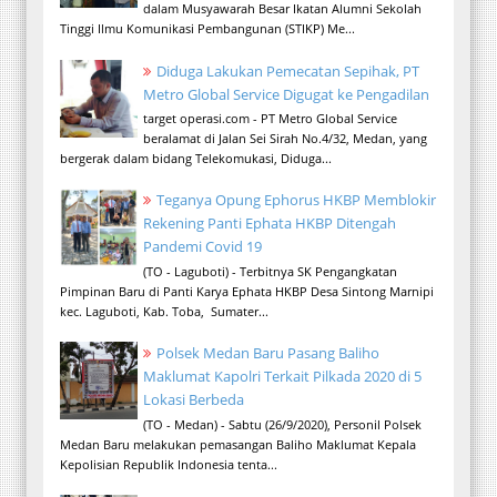
dalam Musyawarah Besar Ikatan Alumni Sekolah
Tinggi Ilmu Komunikasi Pembangunan (STIKP) Me...
Diduga Lakukan Pemecatan Sepihak, PT
Metro Global Service Digugat ke Pengadilan
target operasi.com - PT Metro Global Service
beralamat di Jalan Sei Sirah No.4/32, Medan, yang
bergerak dalam bidang Telekomukasi, Diduga...
Teganya Opung Ephorus HKBP Memblokir
Rekening Panti Ephata HKBP Ditengah
Pandemi Covid 19
(TO - Laguboti) - Terbitnya SK Pengangkatan
Pimpinan Baru di Panti Karya Ephata HKBP Desa Sintong Marnipi
kec. Laguboti, Kab. Toba, Sumater...
Polsek Medan Baru Pasang Baliho
Maklumat Kapolri Terkait Pilkada 2020 di 5
Lokasi Berbeda
(TO - Medan) - Sabtu (26/9/2020), Personil Polsek
Medan Baru melakukan pemasangan Baliho Maklumat Kepala
Kepolisian Republik Indonesia tenta...