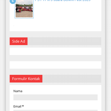
-
Side Ad
Formulir Kontak
Nama
Email
*