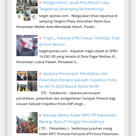
Warga Heboh, Jasad Pria Penuh Luka
Tergeletak Disamping Rel Kereta Api
target operasi.com - Warga Jalan Emas tepatnya di
samping Yanglim Plaza, Kelurahan Rame Dua,
Kecamatan Medan Area Mendadak heboh. Pasaln...
Tragis,,, Pekerja SPBU Tewas Terlindas Truk
di Pom Bensin
targetoperasi.com - Kejadian tragis terjadi di SPBU
14.250.160 yang berada di Desa Pagar Merbau III ,
Kecamatan Lubuk Pakam. Risnawati b...
Upacara Penutupan Pendidikan dan
Pelantikan Perwira Sekolah Inspektur Polisi
ke-49 TA.2020 Masuk Rekor MURI
(TO - Sukabumi) - Upacara penutupan
pendidikan, pelantikan dan pengambilan Sumpah Perwira bagi
lulusan Sekolah Inspektur Polisi (SIP) Angk...
Merasa Dihina, Kader MPC PP Pekanbaru
Berang, Buru JT Hingga Kerumahnya
( TO - Pekanbaru ) - Sedikitnya puluhan orang
kader MPC Pemuda Pancasila (PP) Kota Pekanbaru