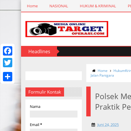
Home
NASIONAL
HUKUM & KRIMINAL
P
Headlines
F
a
Home
HukumKrim
T
Jalan Panigara
c
w
S
e
i
Formulir Kontak
Polsek M
h
b
t
Praktik P
a
Nama
o
t
r
o
e
e
Email
*
Juni 24, 2025
k
r