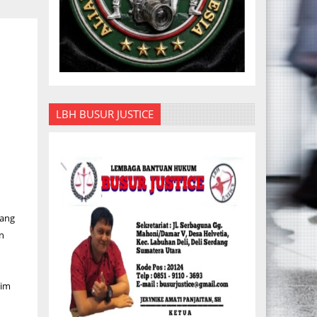
LBH BUSUR JUSTICE
tang
n
rim