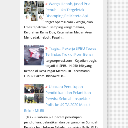
Warga Heboh, Jasad Pria
Penuh Luka Tergeletak
Disamping Rel Kereta Api
target operasi.com - Warga Jalan
Emas tepatnya di samping Yanglim Plaza,
Kelurahan Rame Dua, Kecamatan Medan Area
Mendadak heboh. Pasaln...
Tragis,,, Pekerja SPBU Tewas
Terlindas Truk di Pom Bensin
targetoperasi.com - Kejadian tragis
terjadi di SPBU 14.250.160 yang
berada di Desa Pagar Merbau III , Kecamatan
Lubuk Pakam. Risnawati b...
Upacara Penutupan
Pendidikan dan Pelantikan
Perwira Sekolah Inspektur
Polisi ke-49 TA.2020 Masuk
Rekor MURI
(TO - Sukabumi) - Upacara penutupan
pendidikan, pelantikan dan pengambilan Sumpah
Perwira bagi lulusan Sekolah Inspektur Polisi (SIP)