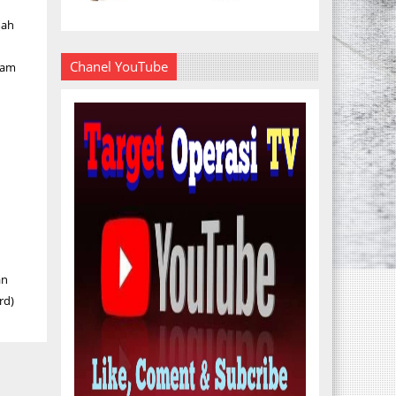
mah
Chanel YouTube
ram
an
rd)