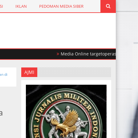
SI
IKLAN
PEDOMAN MEDIA SIBER
Media Online targetoperasi.com Mengabark
AJMI
n di
a