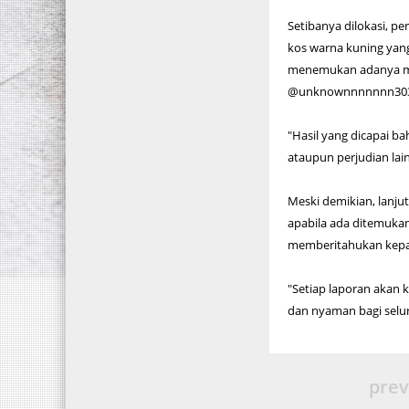
Setibanya dilokasi, 
kos warna kuning yang
menemukan adanya mes
@unknownnnnnnn303 d
"Hasil yang dicapai 
ataupun perjudian lai
Meski demikian, lanj
apabila ada ditemukan
memberitahukan kepad
"Setiap laporan akan 
dan nyaman bagi selu
prev