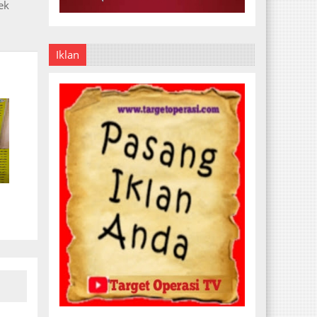
ek
Iklan