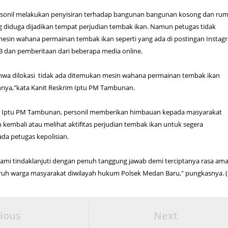
personil melakukan penyisiran terhadap bangunan bangunan kosong dan ru
 diduga dijadikan tempat perjudian tembak ikan. Namun petugas tidak
in wahana permainan tembak ikan seperti yang ada di postingan Instag
an pemberitaan dari beberapa media online.
bahwa dilokasi tidak ada ditemukan mesin wahana permainan tembak ikan
nnya,"kata Kanit Reskrim Iptu PM Tambunan.
ut Iptu PM Tambunan, personil memberikan himbauan kepada masyarakat
 kembali atau melihat aktifitas perjudian tembak ikan untuk segera
a petugas kepolisian.
kami tindaklanjuti dengan penuh tanggung jawab demi terciptanya rasa am
ruh warga masyarakat diwilayah hukum Polsek Medan Baru," pungkasnya. (
ious
Next