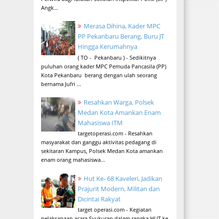
Angk...
Merasa Dihina, Kader MPC
PP Pekanbaru Berang, Buru JT
Hingga Kerumahnya
( TO - Pekanbaru ) - Sedikitnya
puluhan orang kader MPC Pemuda Pancasila (PP)
Kota Pekanbaru berang dengan ulah seorang
bernama Jufri ...
Resahkan Warga, Polsek
Medan Kota Amankan Enam
Mahasiswa ITM
targetoperasi.com - Resahkan
masyarakat dan ganggu aktivitas pedagang di
sekitaran Kampus, Polsek Medan Kota amankan
enam orang mahasiswa...
Hut Ke- 68 Kaveleri, Jadikan
Prajurit Modern, Militan dan
Dicintai Rakyat
target operasi.com - Kegiatan
pelaksanaan acara Syukuran dalam rangka HUT ke