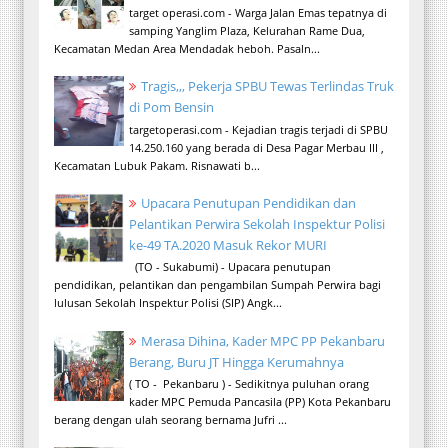
target operasi.com - Warga Jalan Emas tepatnya di
samping Yanglim Plaza, Kelurahan Rame Dua,
Kecamatan Medan Area Mendadak heboh. Pasaln...
Tragis,,, Pekerja SPBU Tewas Terlindas Truk
di Pom Bensin
targetoperasi.com - Kejadian tragis terjadi di SPBU
14.250.160 yang berada di Desa Pagar Merbau III ,
Kecamatan Lubuk Pakam. Risnawati b...
Upacara Penutupan Pendidikan dan
Pelantikan Perwira Sekolah Inspektur Polisi
ke-49 TA.2020 Masuk Rekor MURI
(TO - Sukabumi) - Upacara penutupan
pendidikan, pelantikan dan pengambilan Sumpah Perwira bagi
lulusan Sekolah Inspektur Polisi (SIP) Angk...
Merasa Dihina, Kader MPC PP Pekanbaru
Berang, Buru JT Hingga Kerumahnya
( TO - Pekanbaru ) - Sedikitnya puluhan orang
kader MPC Pemuda Pancasila (PP) Kota Pekanbaru
berang dengan ulah seorang bernama Jufri ...