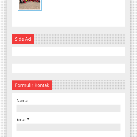
-
Side Ad
Formulir Kontak
Nama
Email
*