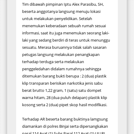
Tim dibawah pimpinan Iptu Alex Parasibu, SH,
beserta anggotanya langsung menuju lokasi
untuk melakukan penyelidikan. Setelah
menemukan keberadaan sebuah rumah sesuai
informasi, saat itu juga menemukan seorang laki-
laki yang sedang berdiri di teras untuk menunggu
sesuatu. Merasa buruannya tidak salah sasaran
petugas langsung melakukan penangkapan
terhadap terduga serta melakukan
penggeledahan didalam rumahnya sehingga
ditemukan barang bukti berupa : 2 (dua) plastik
klip transparan berisikan narkotika jenis sabu
berat brutto 1,22 gram, 1 (satu) satu dompet
warna hitam, 28 (dua puluh delapan) plastik klip
kosong serta 2 (dua) pipet skop hasil modifikasi.
Terhadap AR beserta barang buktinya lamgsung
diamankan di polres Binjai serta dipersangkakan
pasal 114 Ayat (1) Subs Pasal 112 Ayat (1) UU RI