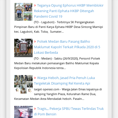
Teganya Opung Ephorus HKBP Memblokir
Rekening Panti Ephata HKBP Ditengah
Pandemi Covid 19
(TO - Laguboti) - Terbitnya SK Pengangkatan
Pimpinan Baru di Panti Karya Ephata HKBP Desa Sintong Marnipi
kec. Laguboti, Kab. Toba, Sumater...
Polsek Medan Baru Pasang Baliho
Maklumat Kapolri Terkait Pilkada 2020 di 5
Lokasi Berbeda
(TO - Medan) - Sabtu (26/9/2020), Personil Polsek
Medan Baru melakukan pemasangan Baliho Maklumat Kepala
Kepolisian Republik Indonesia tenta...
Warga Heboh, Jasad Pria Penuh Luka
Tergeletak Disamping Rel Kereta Api
target operasi.com - Warga Jalan Emas tepatnya di
samping Yanglim Plaza, Kelurahan Rame Dua,
Kecamatan Medan Area Mendadak heboh. Pasaln...
Tragis,,, Pekerja SPBU Tewas Terlindas Truk
di Pom Bensin