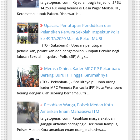
targetoperasi.com - Kejadian tragis terjadi di SPBU
14.250.160 yang berada di Desa Pagar Merbau III ,
Kecamatan Lubuk Pakam. Risnawati b...
Upacara Penutupan Pendidikan dan
Pelantikan Perwira Sekolah Inspektur Polisi
ke-49 TA.2020 Masuk Rekor MURI
(TO - Sukabumi) - Upacara penutupan
pendidikan, pelantikan dan pengambilan Sumpah Perwira bagi
lulusan Sekolah Inspektur Polisi (SIP) Angk...
Merasa Dihina, Kader MPC PP Pekanbaru
Berang, Buru JT Hingga Kerumahnya
( TO - Pekanbaru ) - Sedikitnya puluhan orang
kader MPC Pemuda Pancasila (PP) Kota Pekanbaru
berang dengan ulah seorang bernama Jufri ...
Resahkan Warga, Polsek Medan Kota
Amankan Enam Mahasiswa ITM
targetoperasi.com - Resahkan masyarakat dan
ganggu aktivitas pedagang di sekitaran Kampus,
Polsek Medan Kota amankan enam orang mahasiswa...