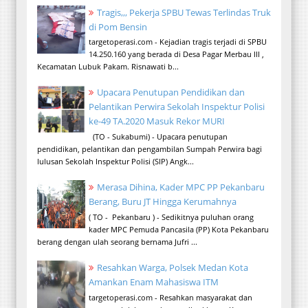
Tragis,,, Pekerja SPBU Tewas Terlindas Truk
di Pom Bensin
targetoperasi.com - Kejadian tragis terjadi di SPBU
14.250.160 yang berada di Desa Pagar Merbau III ,
Kecamatan Lubuk Pakam. Risnawati b...
Upacara Penutupan Pendidikan dan
Pelantikan Perwira Sekolah Inspektur Polisi
ke-49 TA.2020 Masuk Rekor MURI
(TO - Sukabumi) - Upacara penutupan
pendidikan, pelantikan dan pengambilan Sumpah Perwira bagi
lulusan Sekolah Inspektur Polisi (SIP) Angk...
Merasa Dihina, Kader MPC PP Pekanbaru
Berang, Buru JT Hingga Kerumahnya
( TO - Pekanbaru ) - Sedikitnya puluhan orang
kader MPC Pemuda Pancasila (PP) Kota Pekanbaru
berang dengan ulah seorang bernama Jufri ...
Resahkan Warga, Polsek Medan Kota
Amankan Enam Mahasiswa ITM
targetoperasi.com - Resahkan masyarakat dan