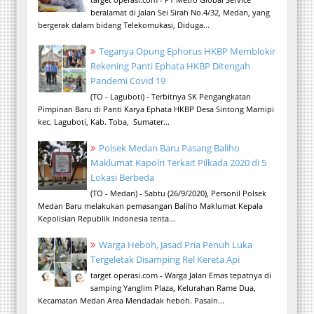
beralamat di Jalan Sei Sirah No.4/32, Medan, yang
bergerak dalam bidang Telekomukasi, Diduga...
Teganya Opung Ephorus HKBP Memblokir
Rekening Panti Ephata HKBP Ditengah
Pandemi Covid 19
(TO - Laguboti) - Terbitnya SK Pengangkatan
Pimpinan Baru di Panti Karya Ephata HKBP Desa Sintong Marnipi
kec. Laguboti, Kab. Toba, Sumater...
Polsek Medan Baru Pasang Baliho
Maklumat Kapolri Terkait Pilkada 2020 di 5
Lokasi Berbeda
(TO - Medan) - Sabtu (26/9/2020), Personil Polsek
Medan Baru melakukan pemasangan Baliho Maklumat Kepala
Kepolisian Republik Indonesia tenta...
Warga Heboh, Jasad Pria Penuh Luka
Tergeletak Disamping Rel Kereta Api
target operasi.com - Warga Jalan Emas tepatnya di
samping Yanglim Plaza, Kelurahan Rame Dua,
Kecamatan Medan Area Mendadak heboh. Pasaln...