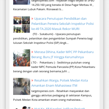
targetoperasi.com - Kejadian tragis terjadi di SPBU
14.250.160 yang berada di Desa Pagar Merbau III ,
Kecamatan Lubuk Pakam. Risnawati b...
Upacara Penutupan Pendidikan dan
Pelantikan Perwira Sekolah Inspektur Polisi
ke-49 TA.2020 Masuk Rekor MURI
(TO - Sukabumi) - Upacara penutupan
pendidikan, pelantikan dan pengambilan Sumpah Perwira bagi
lulusan Sekolah Inspektur Polisi (SIP) Angk...
Merasa Dihina, Kader MPC PP Pekanbaru
Berang, Buru JT Hingga Kerumahnya
( TO - Pekanbaru ) - Sedikitnya puluhan orang
kader MPC Pemuda Pancasila (PP) Kota Pekanbaru
berang dengan ulah seorang bernama Jufri ...
Resahkan Warga, Polsek Medan Kota
Amankan Enam Mahasiswa ITM
targetoperasi.com - Resahkan masyarakat dan
ganggu aktivitas pedagang di sekitaran Kampus,
Polsek Medan Kota amankan enam orang mahasiswa...
Hut Ke- 68 Kaveleri, Jadikan Prajurit