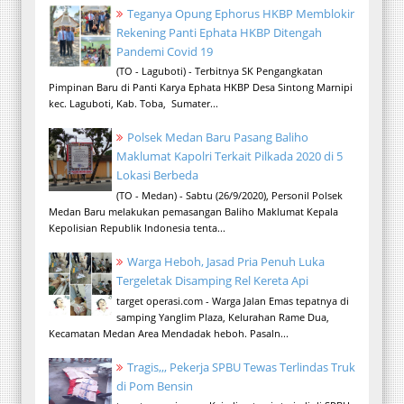
Teganya Opung Ephorus HKBP Memblokir
Rekening Panti Ephata HKBP Ditengah
Pandemi Covid 19
(TO - Laguboti) - Terbitnya SK Pengangkatan
Pimpinan Baru di Panti Karya Ephata HKBP Desa Sintong Marnipi
kec. Laguboti, Kab. Toba, Sumater...
Polsek Medan Baru Pasang Baliho
Maklumat Kapolri Terkait Pilkada 2020 di 5
Lokasi Berbeda
(TO - Medan) - Sabtu (26/9/2020), Personil Polsek
Medan Baru melakukan pemasangan Baliho Maklumat Kepala
Kepolisian Republik Indonesia tenta...
Warga Heboh, Jasad Pria Penuh Luka
Tergeletak Disamping Rel Kereta Api
target operasi.com - Warga Jalan Emas tepatnya di
samping Yanglim Plaza, Kelurahan Rame Dua,
Kecamatan Medan Area Mendadak heboh. Pasaln...
Tragis,,, Pekerja SPBU Tewas Terlindas Truk
di Pom Bensin