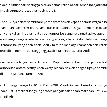
a dan berbuat baik sehingga setelah bebas kalian benar-benar menjadi tau
embali bermasyarakat”. Tambah Maruli.
an, Andi Surya dalam sambutannya menyampaikan kepada semua warga bin
keamanan dan ketertiban selama bulan Ramadhan. “Saya tau momen bulan 
men yang kalian rindukan untuk berkumpul bersama keluarga tapi walaupun
isini dengan segala keterbatasan yang ada saya harap kalian tetap semanga
r tentang hal yang aneh-aneh. Mari kita tetap menjaga keamanan dan keter
etertiban merupakan tanggung jawab kita bersama.” Ujar Andi.
enikmati hidangan yang dimasak di Dapur Sehat Rutan ini menjadi simbol
armonisan antara petugas dan warga binaan, sejalan dengan upaya pembi
 di Rutan Medan.” Tambah Andi.
gan kunjungan Anggota DPR RI Komisi XIII, Maruli Siahaan beserta rombong
Medan untuk melihat langsung proses pengolahan bahan makanan untuk w
 (ril/rd)