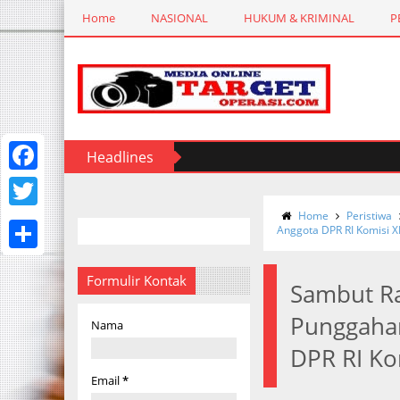
Home
NASIONAL
HUKUM & KRIMINAL
P
Headlines
F
a
Home
Peristiwa
T
Anggota DPR RI Komisi XI
c
w
S
e
i
Formulir Kontak
Sambut R
h
b
t
Punggaha
a
Nama
o
t
r
DPR RI Kom
o
e
e
Email
*
k
r