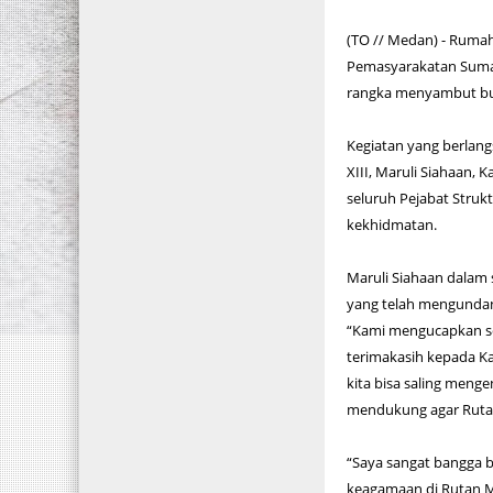
(TO // Medan) - Rumah
Pemasyarakatan Suma
rangka menyambut bul
Kegiatan yang berlang
XIII, Maruli Siahaan, 
seluruh Pejabat Struk
kekhidmatan.
Maruli Siahaan dalam
yang telah mengundang
“Kami mengucapkan s
terimakasih kepada Ka
kita bisa saling menge
mendukung agar Rutan
“Saya sangat bangga 
keagamaan di Rutan Me