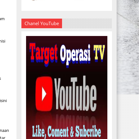
lam
Chanel YouTube
isi
s
sini
inaan
tar