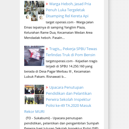
Warga Heboh, Jasad Pria
Penuh Luka Tergeletak
Disamping Rel Kereta Api
target operasi.com - Warga Jalan
Emas tepatnya di samping Yanglim Plaza,
Kelurahan Rame Dua, Kecamatan Medan Area
Mendadak heboh. Pasaln...
Tragis,,, Pekerja SPBU Tewas
Terlindas Truk di Pom Bensin
targetoperasi.com - Kejadian tragis
terjadi di SPBU 14.250.160 yang
berada di Desa Pagar Merbau III , Kecamatan
Lubuk Pakam. Risnawati b...
Upacara Penutupan
Pendidikan dan Pelantikan
Perwira Sekolah Inspektur
Polisi ke-49 TA.2020 Masuk
Rekor MURI
(TO - Sukabumi) - Upacara penutupan
pendidikan, pelantikan dan pengambilan Sumpah
Perwira bagi lulusan Sekolah Inspektur Polisi (SIP)