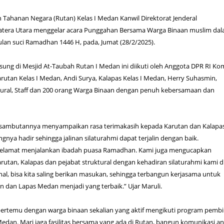
 Tahanan Negara (Rutan) Kelas I Medan Kanwil Direktorat Jenderal
tera Utara menggelar acara Punggahan Bersama Warga Binaan muslim da
an suci Ramadhan 1446 H, pada, Jumat (28/2/2025).
sung di Mesjid At-Taubah Rutan I Medan ini diikuti oleh Anggota DPR RI Kom
Karutan Kelas I Medan, Andi Surya, Kalapas Kelas I Medan, Herry Suhasmin,
tural, Staff dan 200 orang Warga Binaan dengan penuh kebersamaan dan
 sambutannya menyampaikan rasa terimakasih kepada Karutan dan Kalapa
nya hadir sehingga jalinan silaturahmi dapat terjalin dengan baik.
elamat menjalankan ibadah puasa Ramadhan. Kami juga mengucapkan
rutan, Kalapas dan pejabat struktural dengan kehadiran silaturahmi kami di
nal, bisa kita saling berikan masukan, sehingga terbangun kerjasama untuk
 dan Lapas Medan menjadi yang terbaik.” Ujar Maruli.
bertemu dengan warga binaan sekalian yang aktif mengikuti program pemb
dan. Mari jaga fasilitas bersama yang ada di Rutan, bangun komunikasi an