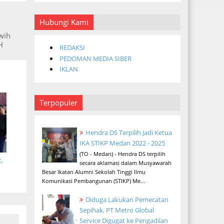
Hubungi Kami
wih
H
REDAKSI
PEDOMAN MEDIA SIBER
IKLAN
Terpopuler
Hendra DS Terpilih Jadi Ketua
IKA STIKP Medan 2022 - 2025
(TO - Medan) - Hendra DS terpilih
,
secara aklamasi dalam Musyawarah
Besar Ikatan Alumni Sekolah Tinggi Ilmu
Komunikasi Pembangunan (STIKP) Me...
Diduga Lakukan Pemecatan
Sepihak, PT Metro Global
Service Digugat ke Pengadilan