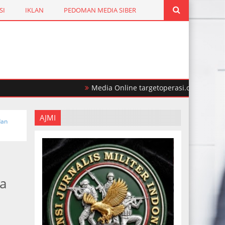
SI
IKLAN
PEDOMAN MEDIA SIBER
Media Online targetoperasi.com Mengabarkan F
AJMI
dan
a