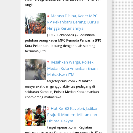
Angk...
Merasa Dihina, Kader MPC
PP Pekanbaru Berang, Buru JT
Hingga Kerumahnya
( TO - Pekanbaru ) - Sedikitnya
puluhan orang kader MPC Pemuda Pancasila (PP)
Kota Pekanbaru berang dengan ulah seorang
bernama Jufri ...
Resahkan Warga, Polsek
Medan Kota Amankan Enam
Mahasiswa ITM
targetoperasi.com - Resahkan
masyarakat dan ganggu aktivitas pedagang di
sekitaran Kampus, Polsek Medan Kota amankan
enam orang mahasiswa...
Hut Ke- 68 Kaveleri, Jadikan
Prajurit Modern, Militan dan
Dicintai Rakyat
target operasi.com - Kegiatan
pelaksanaan acara Syukuran dalam rangka HUT ke