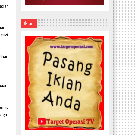
ladan
Iklan
aan
suci
t
tiban
naan
an ke
arga