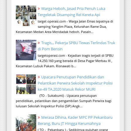
Warga Heboh, Jasad Pria Penuh Luka
Tergeletak Disamping Rel Kereta Api
target operasi.com - Warga Jalan Emas tepatnya di
samping Yanglim Plaza, Kelurahan Rame Dua,
Kecamatan Medan Area Mendadak heboh. Pasaln...
Tragis,,, Pekerja SPBU Tewas Terlindas Truk
di Pom Bensin
targetoperasi.com - Kejadian tragis terjadi di SPBU
14.250.160 yang berada di Desa Pagar Merbau III ,
Kecamatan Lubuk Pakam. Risnawati b...
Upacara Penutupan Pendidikan dan
Pelantikan Perwira Sekolah Inspektur Polisi
ke-49 TA.2020 Masuk Rekor MURI
(TO - Sukabumi) - Upacara penutupan
pendidikan, pelantikan dan pengambilan Sumpah Perwira bagi
lulusan Sekolah Inspektur Polisi (SIP) Angk...
Merasa Dihina, Kader MPC PP Pekanbaru
Berang, Buru JT Hingga Kerumahnya
( TO - Pekanbaru ) - Sedikitnya puluhan orang