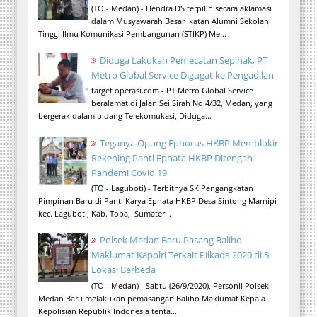
(TO - Medan) - Hendra DS terpilih secara aklamasi
dalam Musyawarah Besar Ikatan Alumni Sekolah
Tinggi Ilmu Komunikasi Pembangunan (STIKP) Me...
Diduga Lakukan Pemecatan Sepihak, PT
Metro Global Service Digugat ke Pengadilan
target operasi.com - PT Metro Global Service
beralamat di Jalan Sei Sirah No.4/32, Medan, yang
bergerak dalam bidang Telekomukasi, Diduga...
Teganya Opung Ephorus HKBP Memblokir
Rekening Panti Ephata HKBP Ditengah
Pandemi Covid 19
(TO - Laguboti) - Terbitnya SK Pengangkatan
Pimpinan Baru di Panti Karya Ephata HKBP Desa Sintong Marnipi
kec. Laguboti, Kab. Toba, Sumater...
Polsek Medan Baru Pasang Baliho
Maklumat Kapolri Terkait Pilkada 2020 di 5
Lokasi Berbeda
(TO - Medan) - Sabtu (26/9/2020), Personil Polsek
Medan Baru melakukan pemasangan Baliho Maklumat Kepala
Kepolisian Republik Indonesia tenta...