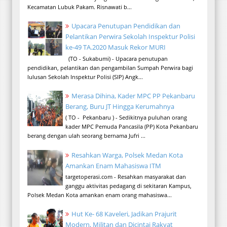
Kecamatan Lubuk Pakam. Risnawati b...
Upacara Penutupan Pendidikan dan
Pelantikan Perwira Sekolah Inspektur Polisi
ke-49 TA.2020 Masuk Rekor MURI
(TO - Sukabumi) - Upacara penutupan
pendidikan, pelantikan dan pengambilan Sumpah Perwira bagi
lulusan Sekolah Inspektur Polisi (SIP) Angk...
Merasa Dihina, Kader MPC PP Pekanbaru
Berang, Buru JT Hingga Kerumahnya
( TO - Pekanbaru ) - Sedikitnya puluhan orang
kader MPC Pemuda Pancasila (PP) Kota Pekanbaru
berang dengan ulah seorang bernama Jufri ...
Resahkan Warga, Polsek Medan Kota
Amankan Enam Mahasiswa ITM
targetoperasi.com - Resahkan masyarakat dan
ganggu aktivitas pedagang di sekitaran Kampus,
Polsek Medan Kota amankan enam orang mahasiswa...
Hut Ke- 68 Kaveleri, Jadikan Prajurit
Modern, Militan dan Dicintai Rakyat