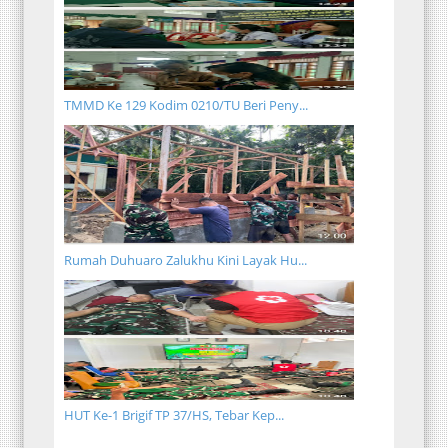
TMMD Ke 129 Kodim 0210/TU Beri Peny...
Rumah Duhuaro Zalukhu Kini Layak Hu...
HUT Ke-1 Brigif TP 37/HS, Tebar Kep...