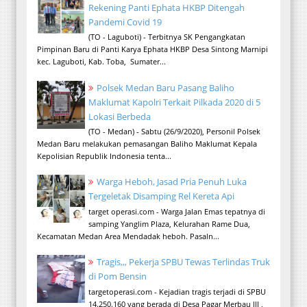
Rekening Panti Ephata HKBP Ditengah
Pandemi Covid 19
(TO - Laguboti) - Terbitnya SK Pengangkatan
Pimpinan Baru di Panti Karya Ephata HKBP Desa Sintong Marnipi
kec. Laguboti, Kab. Toba, Sumater...
Polsek Medan Baru Pasang Baliho
Maklumat Kapolri Terkait Pilkada 2020 di 5
Lokasi Berbeda
(TO - Medan) - Sabtu (26/9/2020), Personil Polsek
Medan Baru melakukan pemasangan Baliho Maklumat Kepala
Kepolisian Republik Indonesia tenta...
Warga Heboh, Jasad Pria Penuh Luka
Tergeletak Disamping Rel Kereta Api
target operasi.com - Warga Jalan Emas tepatnya di
samping Yanglim Plaza, Kelurahan Rame Dua,
Kecamatan Medan Area Mendadak heboh. Pasaln...
Tragis,,, Pekerja SPBU Tewas Terlindas Truk
di Pom Bensin
targetoperasi.com - Kejadian tragis terjadi di SPBU
14.250.160 yang berada di Desa Pagar Merbau III ,