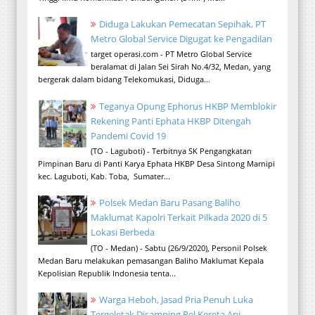
Diduga Lakukan Pemecatan Sepihak, PT
Metro Global Service Digugat ke Pengadilan
target operasi.com - PT Metro Global Service
beralamat di Jalan Sei Sirah No.4/32, Medan, yang
bergerak dalam bidang Telekomukasi, Diduga...
Teganya Opung Ephorus HKBP Memblokir
Rekening Panti Ephata HKBP Ditengah
Pandemi Covid 19
(TO - Laguboti) - Terbitnya SK Pengangkatan
Pimpinan Baru di Panti Karya Ephata HKBP Desa Sintong Marnipi
kec. Laguboti, Kab. Toba, Sumater...
Polsek Medan Baru Pasang Baliho
Maklumat Kapolri Terkait Pilkada 2020 di 5
Lokasi Berbeda
(TO - Medan) - Sabtu (26/9/2020), Personil Polsek
Medan Baru melakukan pemasangan Baliho Maklumat Kepala
Kepolisian Republik Indonesia tenta...
Warga Heboh, Jasad Pria Penuh Luka
Tergeletak Disamping Rel Kereta Api