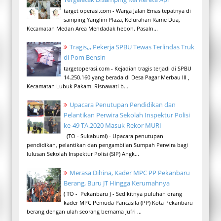
target operasi.com - Warga Jalan Emas tepatnya di
samping Yanglim Plaza, Kelurahan Rame Dua,
Kecamatan Medan Area Mendadak heboh. Pasaln...
Tragis,,, Pekerja SPBU Tewas Terlindas Truk
di Pom Bensin
targetoperasi.com - Kejadian tragis terjadi di SPBU
14.250.160 yang berada di Desa Pagar Merbau III ,
Kecamatan Lubuk Pakam. Risnawati b...
Upacara Penutupan Pendidikan dan
Pelantikan Perwira Sekolah Inspektur Polisi
ke-49 TA.2020 Masuk Rekor MURI
(TO - Sukabumi) - Upacara penutupan
pendidikan, pelantikan dan pengambilan Sumpah Perwira bagi
lulusan Sekolah Inspektur Polisi (SIP) Angk...
Merasa Dihina, Kader MPC PP Pekanbaru
Berang, Buru JT Hingga Kerumahnya
( TO - Pekanbaru ) - Sedikitnya puluhan orang
kader MPC Pemuda Pancasila (PP) Kota Pekanbaru
berang dengan ulah seorang bernama Jufri ...