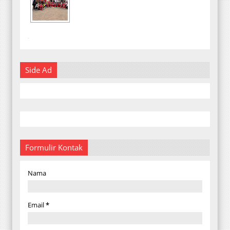
-
Side Ad
Formulir Kontak
Nama
Email
*