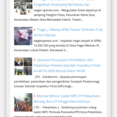
Tergeletak Disamping Rel Kereta Api
target operasi.com - Warga Jalan Emas tepatnya di
samping Yanglim Plaza, Kelurahan Rame Dua,
Kecamatan Medan Area Mendadak heboh. Pasaln...
Tragis,,, Pekerja SPBU Tewas Terlindas Truk
di Pom Bensin
targetoperasi.com - Kejadian tragis terjadi di SPBU
14.250.160 yang berada di Desa Pagar Merbau III ,
Kecamatan Lubuk Pakam. Risnawati b...
Upacara Penutupan Pendidikan dan
Pelantikan Perwira Sekolah Inspektur Polisi
ke-49 TA.2020 Masuk Rekor MURI
(TO - Sukabumi) - Upacara penutupan
pendidikan, pelantikan dan pengambilan Sumpah Perwira bagi
lulusan Sekolah Inspektur Polisi (SIP) Angk...
Merasa Dihina, Kader MPC PP Pekanbaru
Berang, Buru JT Hingga Kerumahnya
( TO - Pekanbaru ) - Sedikitnya puluhan orang
kader MPC Pemuda Pancasila (PP) Kota Pekanbaru
berang dengan ulah seorang bernama Jufri ...