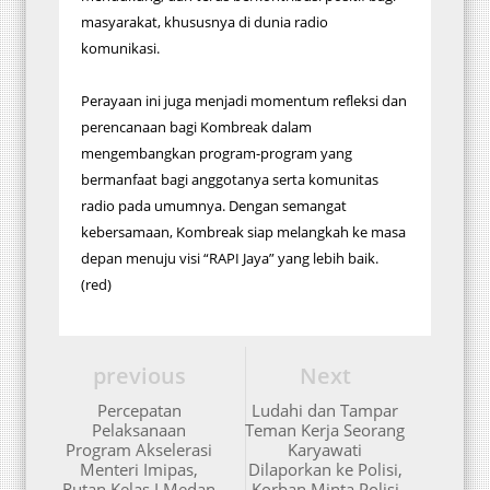
masyarakat, khususnya di dunia radio
komunikasi.
Perayaan ini juga menjadi momentum refleksi dan
perencanaan bagi Kombreak dalam
mengembangkan program-program yang
bermanfaat bagi anggotanya serta komunitas
radio pada umumnya. Dengan semangat
kebersamaan, Kombreak siap melangkah ke masa
depan menuju visi “RAPI Jaya” yang lebih baik.
(red)
previous
Next
Percepatan
Ludahi dan Tampar
Pelaksanaan
Teman Kerja Seorang
Program Akselerasi
Karyawati
Menteri Imipas,
Dilaporkan ke Polisi,
Rutan Kelas I Medan
Korban Minta Polisi