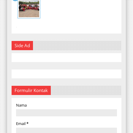
-
Side Ad
Formulir Kontak
Nama
Email
*