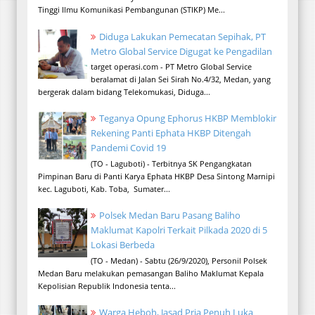
Tinggi Ilmu Komunikasi Pembangunan (STIKP) Me...
Diduga Lakukan Pemecatan Sepihak, PT
Metro Global Service Digugat ke Pengadilan
target operasi.com - PT Metro Global Service
beralamat di Jalan Sei Sirah No.4/32, Medan, yang
bergerak dalam bidang Telekomukasi, Diduga...
Teganya Opung Ephorus HKBP Memblokir
Rekening Panti Ephata HKBP Ditengah
Pandemi Covid 19
(TO - Laguboti) - Terbitnya SK Pengangkatan
Pimpinan Baru di Panti Karya Ephata HKBP Desa Sintong Marnipi
kec. Laguboti, Kab. Toba, Sumater...
Polsek Medan Baru Pasang Baliho
Maklumat Kapolri Terkait Pilkada 2020 di 5
Lokasi Berbeda
(TO - Medan) - Sabtu (26/9/2020), Personil Polsek
Medan Baru melakukan pemasangan Baliho Maklumat Kepala
Kepolisian Republik Indonesia tenta...
Warga Heboh, Jasad Pria Penuh Luka