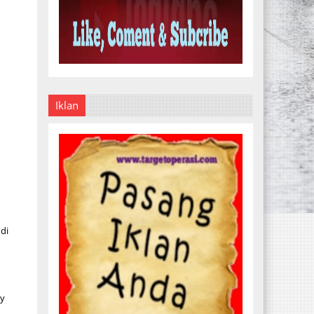
Iklan
di
dy