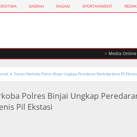
ERISTIWA
DAERAH
RAGAM
SPORTAINMENT
REDAK
Media Online targe
inal
Satres Narkoba Polres Binjai Ungkap Peredaran Narkoba Jenis Pil Ekstas
rkoba Polres Binjai Ungkap Peredara
nis Pil Ekstasi