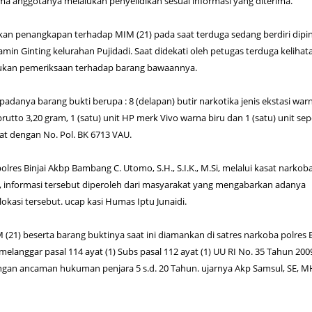
a anggotanya melalukan penyelidikan sesuai informasi yang diterima.
kan penangkapan terhadap MIM (21) pada saat terduga sedang berdiri dipin
d Jamin Ginting kelurahan Pujidadi. Saat didekati oleh petugas terduga kelihat
kukan pemeriksaan terhadap barang bawaannya.
danya barang bukti berupa : 8 (delapan) butir narkotika jenis ekstasi war
utto 3,20 gram, 1 (satu) unit HP merk Vivo warna biru dan 1 (satu) unit se
t dengan No. Pol. BK 6713 VAU.
lres Binjai Akbp Bambang C. Utomo, S.H., S.I.K., M.Si, melalui kasat narkob
, informasi tersebut diperoleh dari masyarakat yang mengabarkan adanya
okasi tersebut. ucap kasi Humas Iptu Junaidi.
(21) beserta barang buktinya saat ini diamankan di satres narkoba polres Bi
elanggar pasal 114 ayat (1) Subs pasal 112 ayat (1) UU RI No. 35 Tahun 200
ngan ancaman hukuman penjara 5 s.d. 20 Tahun. ujarnya Akp Samsul, SE, M