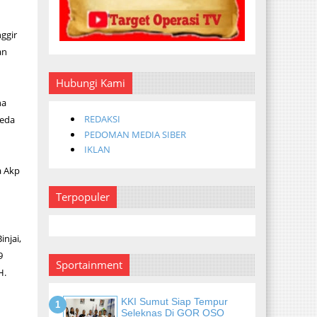
ggir
an
Hubungi Kami
na
REDAKSI
peda
PEDOMAN MEDIA SIBER
IKLAN
a Akp
Terpopuler
njai,
9
Sportainment
H.
KKI Sumut Siap Tempur
Seleknas Di GOR OSO