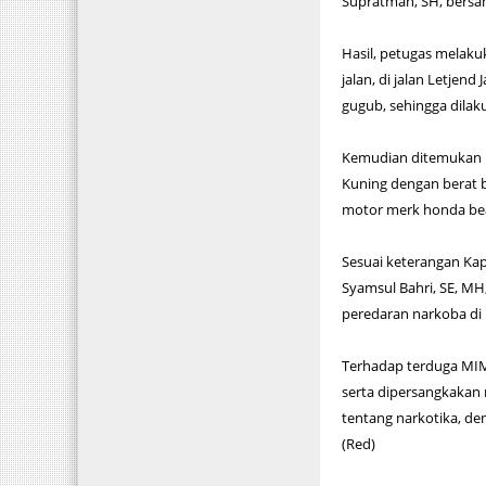
Supratman, SH, bersam
Hasil, petugas melaku
jalan, di jalan Letjen
gugub, sehingga dila
Kemudian ditemukan pa
Kuning dengan berat br
motor merk honda bea
Sesuai keterangan Kapo
Syamsul Bahri, SE, MH
peredaran narkoba di l
Terhadap terduga MIM 
serta dipersangkakan m
tentang narkotika, de
(Red)