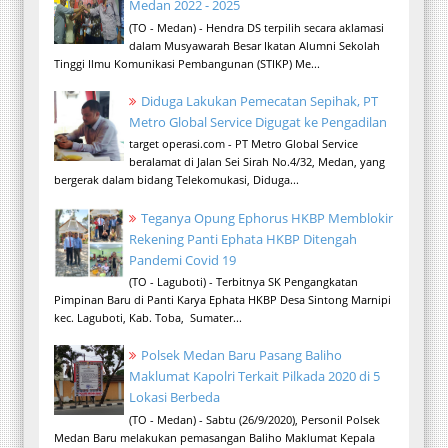
Medan 2022 - 2025
(TO - Medan) - Hendra DS terpilih secara aklamasi
dalam Musyawarah Besar Ikatan Alumni Sekolah
Tinggi Ilmu Komunikasi Pembangunan (STIKP) Me...
Diduga Lakukan Pemecatan Sepihak, PT
Metro Global Service Digugat ke Pengadilan
target operasi.com - PT Metro Global Service
beralamat di Jalan Sei Sirah No.4/32, Medan, yang
bergerak dalam bidang Telekomukasi, Diduga...
Teganya Opung Ephorus HKBP Memblokir
Rekening Panti Ephata HKBP Ditengah
Pandemi Covid 19
(TO - Laguboti) - Terbitnya SK Pengangkatan
Pimpinan Baru di Panti Karya Ephata HKBP Desa Sintong Marnipi
kec. Laguboti, Kab. Toba, Sumater...
Polsek Medan Baru Pasang Baliho
Maklumat Kapolri Terkait Pilkada 2020 di 5
Lokasi Berbeda
(TO - Medan) - Sabtu (26/9/2020), Personil Polsek
Medan Baru melakukan pemasangan Baliho Maklumat Kepala