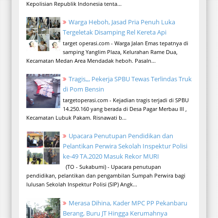
Kepolisian Republik Indonesia tenta...
Warga Heboh, Jasad Pria Penuh Luka
Tergeletak Disamping Rel Kereta Api
target operasi.com - Warga Jalan Emas tepatnya di
samping Yanglim Plaza, Kelurahan Rame Dua,
Kecamatan Medan Area Mendadak heboh. Pasaln...
Tragis,,, Pekerja SPBU Tewas Terlindas Truk
di Pom Bensin
targetoperasi.com - Kejadian tragis terjadi di SPBU
14.250.160 yang berada di Desa Pagar Merbau III ,
Kecamatan Lubuk Pakam. Risnawati b...
Upacara Penutupan Pendidikan dan
Pelantikan Perwira Sekolah Inspektur Polisi
ke-49 TA.2020 Masuk Rekor MURI
(TO - Sukabumi) - Upacara penutupan
pendidikan, pelantikan dan pengambilan Sumpah Perwira bagi
lulusan Sekolah Inspektur Polisi (SIP) Angk...
Merasa Dihina, Kader MPC PP Pekanbaru
Berang, Buru JT Hingga Kerumahnya