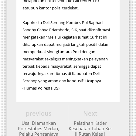
melaporkan hal tersebut ke call center 110
ataupun kantor polisi terdekat.
Kapolresta Deli Serdang Kombes Pol Raphael
Sandhy Cahya Priambodo, SIK, saat dikonfirmasi
mengatakan “Melalui kegiatan Jumat Curhat ini
diharapkan dapat menjadi langkah positif dalam
memperkuat sinergi antara Polri dengan
masyarakat sekaligus meningkatkan pelayanan
terbaik kepada masyarakat, sehingga dapat
terwujudnya kamtibmas di Kabupaten Deli
Serdang yang aman dan kondusif” Ucapnya.
(Humas Polresta DS)
previous
Next
Usai Diamankan
Pelatihan Kader
Polrestabes Medan,
Kesehatan Tahap Ke-
Pelaku Penganiaya
II Rutan Kelas I