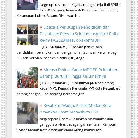
targetoperasi.com - Kejadian tragis terjadi di SPBU
14.250.160 yang berada di Desa Pagar Merbau III ,
Kecamatan Lubuk Pakam. Risnawati b...
Upacara Penutupan Pendidikan dan
Pelantikan Perwira Sekolah Inspektur Polisi
ke-49 TA.2020 Masuk Rekor MURI
(TO - Sukabumi) - Upacara penutupan
pendidikan, pelantikan dan pengambilan Sumpah Perwira bagi
lulusan Sekolah Inspektur Polisi (SIP) Angk...
Merasa Dihina, Kader MPC PP Pekanbaru
Berang, Buru JT Hingga Kerumahnya
( TO - Pekanbaru ) - Sedikitnya puluhan orang
kader MPC Pemuda Pancasila (PP) Kota Pekanbaru
berang dengan ulah seorang bernama Jufri ...
Resahkan Warga, Polsek Medan Kota
Amankan Enam Mahasiswa ITM
targetoperasi.com - Resahkan masyarakat dan
ganggu aktivitas pedagang di sekitaran Kampus,
Polsek Medan Kota amankan enam orang mahasiswa...