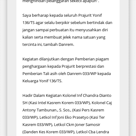
menghindari pelanggaran sekecil apapun”.
Saya berharap kepada seluruh Prajurit Yonif
136/TS agar selalu berpikir sebelum bertindak dan
jangan sampai perbuatan itu menyusahkan diri
kalian serta membuat jelek nama satuan yang
tercinta ini, tambah Danrem.
Kegiatan dilanjutkan dengan Pemberian piagam
penghargaan kepada Prajurit berprestasi dan
Pemberian Tali asih oleh Danrem 033/WP kepada
Keluarga Yonif 136/TS.
Hadir Dalam Kegiatan Kolonel Inf Chandra Dianto
SH (Kasi Intel Kasrem Korem 033/WP), Kolonel Caj
Antony Tambunan., S. Sos., (Kasi Pers Kasrem
033/WP), Letkol Inf Joni Eko Prasetyo (Kasi Ter
Kasrem 033/WP), Letkol Ckm Joner Samosir
(Danden Kes Korem 033/WP), Letkol Cba Lendra