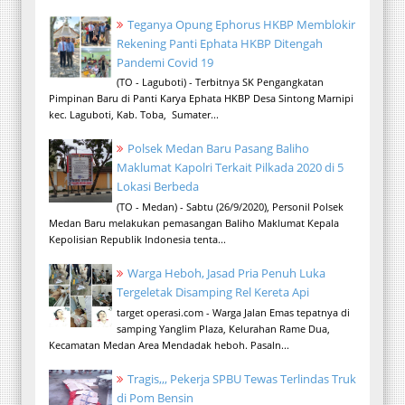
Teganya Opung Ephorus HKBP Memblokir
Rekening Panti Ephata HKBP Ditengah
Pandemi Covid 19
(TO - Laguboti) - Terbitnya SK Pengangkatan
Pimpinan Baru di Panti Karya Ephata HKBP Desa Sintong Marnipi
kec. Laguboti, Kab. Toba, Sumater...
Polsek Medan Baru Pasang Baliho
Maklumat Kapolri Terkait Pilkada 2020 di 5
Lokasi Berbeda
(TO - Medan) - Sabtu (26/9/2020), Personil Polsek
Medan Baru melakukan pemasangan Baliho Maklumat Kepala
Kepolisian Republik Indonesia tenta...
Warga Heboh, Jasad Pria Penuh Luka
Tergeletak Disamping Rel Kereta Api
target operasi.com - Warga Jalan Emas tepatnya di
samping Yanglim Plaza, Kelurahan Rame Dua,
Kecamatan Medan Area Mendadak heboh. Pasaln...
Tragis,,, Pekerja SPBU Tewas Terlindas Truk
di Pom Bensin