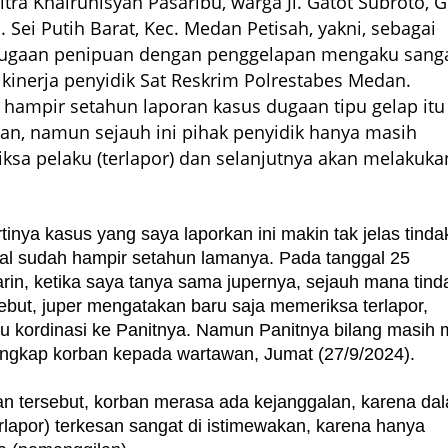
itra Khairunisyah Pasaribu, warga Jl. Gatot Subroto, 
. Sei Putih Barat, Kec. Medan Petisah, yakni, sebagai
dugaan penipuan dengan penggelapan mengaku sang
kinerja penyidik Sat Reskrim Polrestabes Medan.
 hampir setahun laporan kasus dugaan tipu gelap itu
ban, namun sejauh ini pihak penyidik hanya masih
ksa pelaku (terlapor) dan selanjutnya akan melakuka
rtinya kasus yang saya laporkan ini makin tak jelas tinda
hal sudah hampir setahun lamanya. Pada tanggal 25
in, ketika saya tanya sama jupernya, sejauh mana tind
sebut, juper mengatakan baru saja memeriksa terlapor,
u kordinasi ke Panitnya. Namun Panitnya bilang masih
 ungkap korban kepada wartawan, Jumat (27/9/2024).
an tersebut, korban merasa ada kejanggalan, karena da
terlapor) terkesan sangat di istimewakan, karena hanya