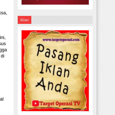
ksa,
Iklan
ni,
sus
ngga
 di
al