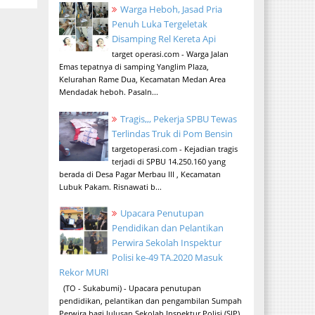
Warga Heboh, Jasad Pria
Penuh Luka Tergeletak
Disamping Rel Kereta Api
target operasi.com - Warga Jalan
Emas tepatnya di samping Yanglim Plaza,
Kelurahan Rame Dua, Kecamatan Medan Area
Mendadak heboh. Pasaln...
Tragis,,, Pekerja SPBU Tewas
Terlindas Truk di Pom Bensin
targetoperasi.com - Kejadian tragis
terjadi di SPBU 14.250.160 yang
berada di Desa Pagar Merbau III , Kecamatan
Lubuk Pakam. Risnawati b...
Upacara Penutupan
Pendidikan dan Pelantikan
Perwira Sekolah Inspektur
Polisi ke-49 TA.2020 Masuk
Rekor MURI
(TO - Sukabumi) - Upacara penutupan
pendidikan, pelantikan dan pengambilan Sumpah
Perwira bagi lulusan Sekolah Inspektur Polisi (SIP)