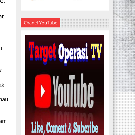
GG.
at
Chanel YouTube
n
k
ak
 mau
lam