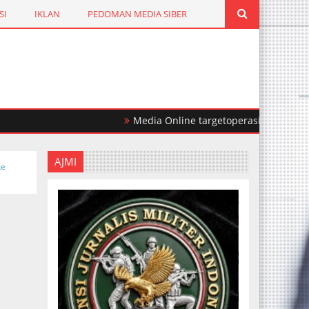
SI
IKLAN
PEDOMAN MEDIA SIBER
Media Online targetoperasi.com Mengabarka
AJMI
ke