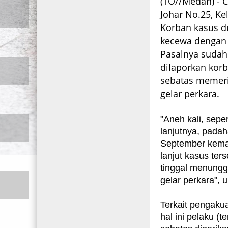
(TO//Medan) - C
Johar No.25, Kel
Korban kasus 
kecewa dengan 
Pasalnya sudah
dilaporkan kor
sebatas memeri
gelar perkara.
"Aneh kali, sepe
lanjutnya, pada
September kemar
lanjut kasus ter
tinggal menungg
gelar perkara",
Terkait pengaku
hal ini pelaku (