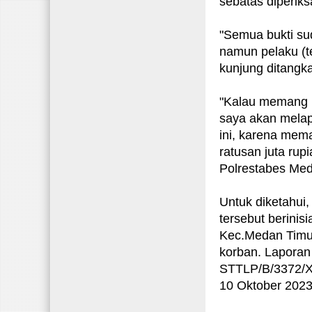
sebatas diperiks
"Semua bukti sud
namun pelaku (te
kunjung ditangka
"Kalau memang 
saya akan melap
ini, karena mema
ratusan juta rup
Polrestabes Med
Untuk diketahui
tersebut berinis
Kec.Medan Timu
korban. Laporan 
STTLP/B/3372/X
10 Oktober 2023 