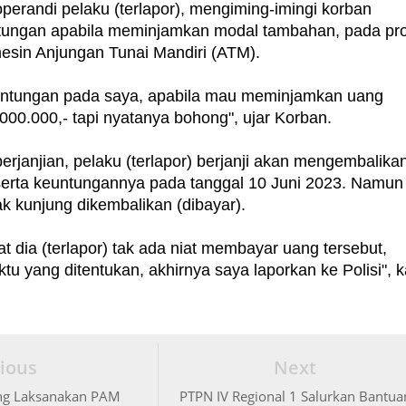
erandi pelaku (terlapor), mengiming-imingi korban
ungan apabila meminjamkan modal tambahan, pada pr
sin Anjungan Tunai Mandiri (ATM).
euntungan pada saya, apabila mau meminjamkan uang
000.000,- tapi nyatanya bohong", ujar Korban.
erjanjian, pelaku (terlapor) berjanji akan mengembalika
erta keuntungannya pada tanggal 10 Juni 2023. Namun
tak kunjung dikembalikan (dibayar).
at dia (terlapor) tak ada niat membayar uang tersebut,
tu yang ditentukan, akhirnya saya laporkan ke Polisi", k
ious
Next
ang Laksanakan PAM
PTPN IV Regional 1 Salurkan Bantua