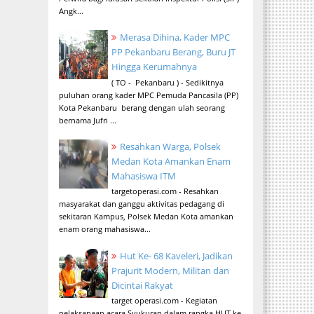
Angk...
Merasa Dihina, Kader MPC
PP Pekanbaru Berang, Buru JT
Hingga Kerumahnya
( TO - Pekanbaru ) - Sedikitnya
puluhan orang kader MPC Pemuda Pancasila (PP)
Kota Pekanbaru berang dengan ulah seorang
bernama Jufri ...
Resahkan Warga, Polsek
Medan Kota Amankan Enam
Mahasiswa ITM
targetoperasi.com - Resahkan
masyarakat dan ganggu aktivitas pedagang di
sekitaran Kampus, Polsek Medan Kota amankan
enam orang mahasiswa...
Hut Ke- 68 Kaveleri, Jadikan
Prajurit Modern, Militan dan
Dicintai Rakyat
target operasi.com - Kegiatan
pelaksanaan acara Syukuran dalam rangka HUT ke