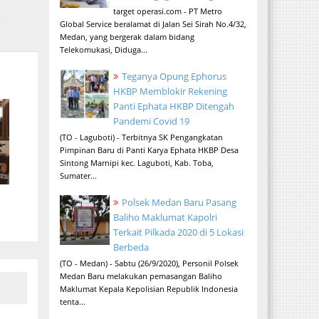
target operasi.com - PT Metro
4
Global Service beralamat di Jalan Sei Sirah No.4/32,
h
Medan, yang bergerak dalam bidang
Telekomukasi, Diduga...
Teganya Opung Ephorus
HKBP Memblokir Rekening
Panti Ephata HKBP Ditengah
Pandemi Covid 19
(TO - Laguboti) - Terbitnya SK Pengangkatan
Pimpinan Baru di Panti Karya Ephata HKBP Desa
Sintong Marnipi kec. Laguboti, Kab. Toba,
Sumater...
Polsek Medan Baru Pasang
Baliho Maklumat Kapolri
Terkait Pilkada 2020 di 5 Lokasi
Berbeda
(TO - Medan) - Sabtu (26/9/2020), Personil Polsek
Medan Baru melakukan pemasangan Baliho
Maklumat Kepala Kepolisian Republik Indonesia
tenta...