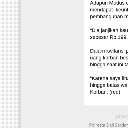
Adapun Modus op
mendapat keunt
pembangunan me
"Dia janjikan k
sebesar Rp.199.
Dalam kwitansi p
uang korban bes
hingga saat ini 
"Karena saya lih
hingga batas wak
Korban. (red)
prev
Polresta Deli Serd