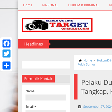
Home
NASIONAL
HUKUM & KRIMINAL
P
Headlines
F
a
Home
HukumKrim
T
Polda Sumut
c
w
S
e
i
Formulir Kontak
Pelaku Du
h
b
t
Tangkap, 
a
Nama
o
t
r
o
e
e
Email
*
September 27, 202
k
r