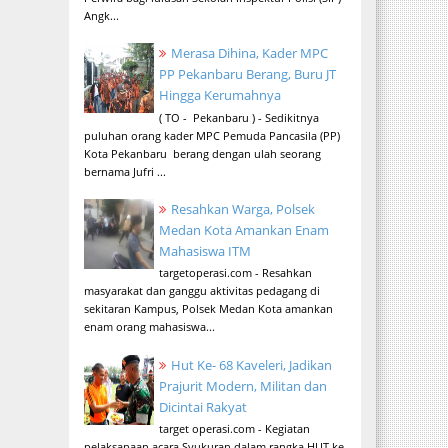
Angk...
Merasa Dihina, Kader MPC
PP Pekanbaru Berang, Buru JT
Hingga Kerumahnya
( TO - Pekanbaru ) - Sedikitnya
puluhan orang kader MPC Pemuda Pancasila (PP)
Kota Pekanbaru berang dengan ulah seorang
bernama Jufri ...
Resahkan Warga, Polsek
Medan Kota Amankan Enam
Mahasiswa ITM
targetoperasi.com - Resahkan
masyarakat dan ganggu aktivitas pedagang di
sekitaran Kampus, Polsek Medan Kota amankan
enam orang mahasiswa...
Hut Ke- 68 Kaveleri, Jadikan
Prajurit Modern, Militan dan
Dicintai Rakyat
target operasi.com - Kegiatan
pelaksanaan acara Syukuran dalam rangka HUT ke