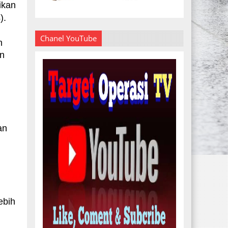
ikan
).
Chanel YouTube
h
in
an
ebih