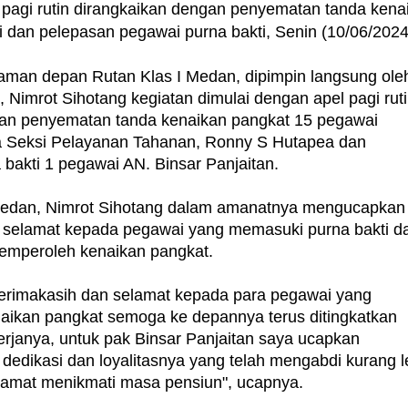
 pagi rutin dirangkaikan dengan penyematan tanda kena
 dan pelepasan pegawai purna bakti, Senin (10/06/2024
laman depan Rutan Klas I Medan, dipimpin langsung ole
 Nimrot Sihotang kegiatan dimulai dengan apel pagi rut
gan penyematan tanda kenaikan pangkat 15 pegawai
a Seksi Pelayanan Tahanan, Ronny S Hutapea dan
bakti 1 pegawai AN. Binsar Panjaitan.
 Medan, Nimrot Sihotang dalam amanatnya mengucapkan
 selamat kepada pegawai yang memasuki purna bakti d
emperoleh kenaikan pangkat.
erimakasih dan selamat kepada para pegawai yang
ikan pangkat semoga ke depannya terus ditingkatkan
erjanya, untuk pak Binsar Panjaitan saya ucapkan
 dedikasi dan loyalitasnya yang telah mengabdi kurang l
lamat menikmati masa pensiun", ucapnya.