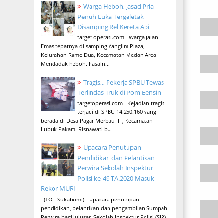
Warga Heboh, Jasad Pria
Penuh Luka Tergeletak
Disamping Rel Kereta Api
target operasi.com - Warga Jalan
Emas tepatnya di samping Yanglim Plaza,
Kelurahan Rame Dua, Kecamatan Medan Area
Mendadak heboh. Pasaln...
Tragis,,, Pekerja SPBU Tewas
Terlindas Truk di Pom Bensin
targetoperasi.com - Kejadian tragis
terjadi di SPBU 14.250.160 yang
berada di Desa Pagar Merbau III , Kecamatan
Lubuk Pakam. Risnawati b...
Upacara Penutupan
Pendidikan dan Pelantikan
Perwira Sekolah Inspektur
Polisi ke-49 TA.2020 Masuk
Rekor MURI
(TO - Sukabumi) - Upacara penutupan
pendidikan, pelantikan dan pengambilan Sumpah
Perwira bagi lulusan Sekolah Inspektur Polisi (SIP)