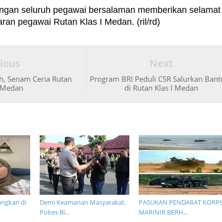
engan seluruh pegawai bersalaman memberikan selamat
aran pegawai Rutan Klas I Medan. (ril/rd)
ious
Next
h, Senam Ceria Rutan
Program BRI Peduli CSR Salurkan Ban
I Medan
di Rutan Klas I Medan
ngkari di
Demi Keamanan Masyarakat,
PASUKAN PENDARAT KORP
Polres Bi...
MARINIR BERH...