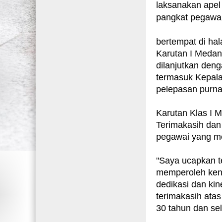
laksanakan apel
pangkat pegawai
bertempat di ha
Karutan I Medan,
dilanjutkan den
termasuk Kepal
pelepasan purna 
Karutan Klas I
Terimakasih dan
pegawai yang m
"Saya ucapkan t
memperoleh kena
dedikasi dan kin
terimakasih atas
30 tahun dan se