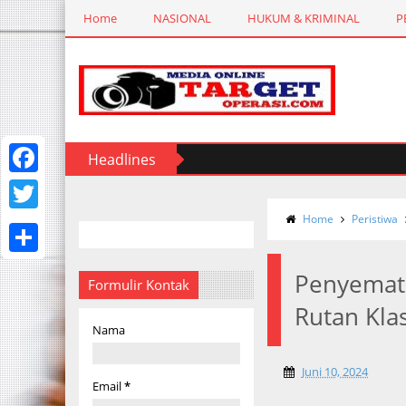
Home
NASIONAL
HUKUM & KRIMINAL
P
Headlines
F
a
Home
Peristiwa
T
c
w
S
e
Penyemata
i
Formulir Kontak
h
b
Rutan Kla
t
a
Nama
o
t
r
o
e
Juni 10, 2024
e
Email
*
k
r