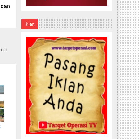
 dan
Iklan
tuan
S