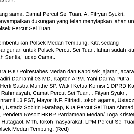
ng sama, Camat Percut Sei Tuan, A. Fitryan Syukri,
enyampaikan dukungan yang telah menyiapkan lahan un
sek Percut Sei Tuan.
Pembentukan Polsek Medan Tembung. Kita sedang
gunan untuk Polsek Percut Sei Tuan, lahan sudah kit
ah Sentis," ucap Camat.
para PJU Polrestabes Medan dan Kapolsek jajaran, acar
ihadiri Danramil 03 MD, Kapten ARM. Yani Darma Putra,
erti Sastra Munthe SP, Wakil Ketua Komisi 1 DPRD Ka
. Rahmasyah, Camat Percut Sei Tuan, . Fityan Syukri,
nramil 13 PST, Mayor INF. Fitriadi, tokoh agama, Ustad
, Ustadz Sobirin Harahap, Kua Percut Sei Tuan Ahmad
, Pendeta Resort HKBP Pardamean Medan/ Toga Kriste
Hutagaol, MTh, tokoh masyarakat, LPM Percut Sei Tua
Polsek Medan Tembung. (Red)