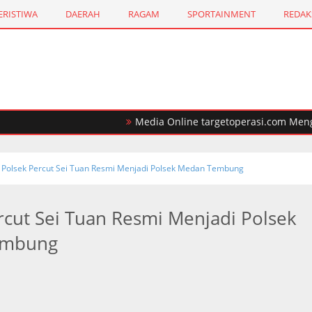
ERISTIWA
DAERAH
RAGAM
SPORTAINMENT
REDAK
Media Online targetoperasi.com Mengabarka
asional, Satu Tersangka di Tembak Mati
Polsek Percut Sei Tuan Resmi Menjadi Polsek Medan Tembung
rcut Sei Tuan Resmi Menjadi Polsek
embung