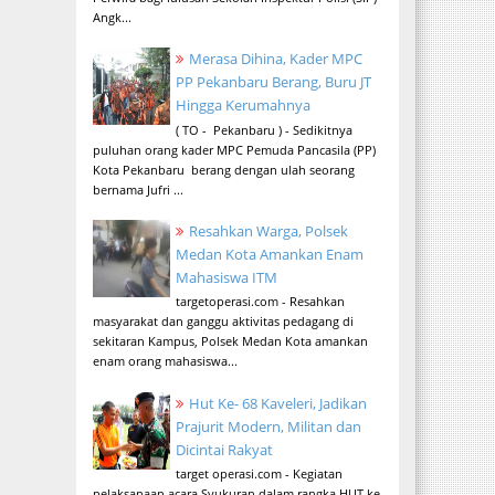
Angk...
Merasa Dihina, Kader MPC
PP Pekanbaru Berang, Buru JT
Hingga Kerumahnya
( TO - Pekanbaru ) - Sedikitnya
puluhan orang kader MPC Pemuda Pancasila (PP)
Kota Pekanbaru berang dengan ulah seorang
bernama Jufri ...
Resahkan Warga, Polsek
Medan Kota Amankan Enam
Mahasiswa ITM
targetoperasi.com - Resahkan
masyarakat dan ganggu aktivitas pedagang di
sekitaran Kampus, Polsek Medan Kota amankan
enam orang mahasiswa...
Hut Ke- 68 Kaveleri, Jadikan
Prajurit Modern, Militan dan
Dicintai Rakyat
target operasi.com - Kegiatan
pelaksanaan acara Syukuran dalam rangka HUT ke