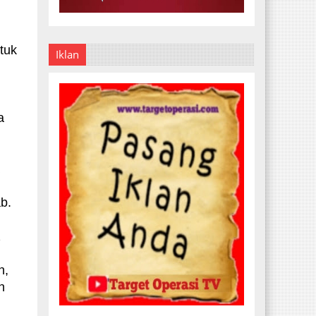
tuk
Iklan
a
a
b.
z
n,
n