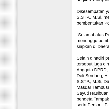
Dikesempatan ya
S.STP., M.Si, m
pembentukan Pol
"Selamat atas 
menunggu pemban
siapkan di Daer
Selain dihadiri 
tersebut juga d
Anggota DPRD, H
Deli Serdang, H
S.STP., M.Si, Da
Masdar Tambusai
Sayuti Hasibuan
pendeta Tampak 
serta Personil 