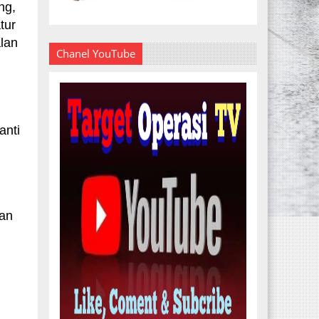
ng,
tur
lan
Chanel YouTube
anti
han
"