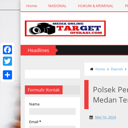
Home
NASIONAL
HUKUM & KRIMINAL
P
Headlines
r Pil Ekstasi
Polda Sumut Ungkap Jaringan Narkoba Intern
F
a
Home
Daerah
T
c
w
S
e
Polsek Pe
i
Formulir Kontak
h
b
Medan T
t
a
Nama
o
t
r
o
e
Mei 16, 2024
e
Email
*
k
r