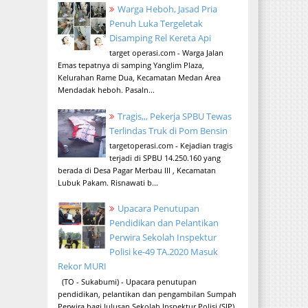
Warga Heboh, Jasad Pria
Penuh Luka Tergeletak
Disamping Rel Kereta Api
target operasi.com - Warga Jalan
Emas tepatnya di samping Yanglim Plaza,
Kelurahan Rame Dua, Kecamatan Medan Area
Mendadak heboh. Pasaln...
Tragis,,, Pekerja SPBU Tewas
Terlindas Truk di Pom Bensin
targetoperasi.com - Kejadian tragis
terjadi di SPBU 14.250.160 yang
berada di Desa Pagar Merbau III , Kecamatan
Lubuk Pakam. Risnawati b...
Upacara Penutupan
Pendidikan dan Pelantikan
Perwira Sekolah Inspektur
Polisi ke-49 TA.2020 Masuk
Rekor MURI
(TO - Sukabumi) - Upacara penutupan
pendidikan, pelantikan dan pengambilan Sumpah
Perwira bagi lulusan Sekolah Inspektur Polisi (SIP)