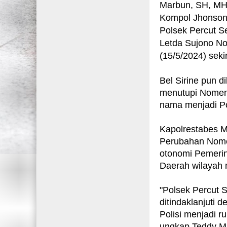
Marbun, SH, MH
Kompol Jhonson
Polsek Percut S
Letda Sujono No
(15/5/2024) seki
Bel Sirine pun d
menutupi Nomenk
nama menjadi P
Kapolrestabes 
Perubahan Nomen
otonomi Pemerin
Daerah wilayah
"Polsek Percut 
ditindaklanjuti 
Polisi menjadi 
ungkap Teddy M