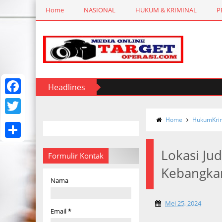
Home
NASIONAL
HUKUM & KRIMINAL
P
Headlines
F
a
Home
HukumKrim
T
c
w
S
e
Lokasi Ju
i
Formulir Kontak
h
b
Kebangka
t
a
Nama
o
t
r
o
e
Mei 25, 2024
e
Email
*
k
r