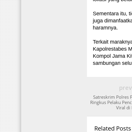
Sementara itu, t
juga dimanfaatk
haramnya.
Terkait marakny
Kapolrestabes 
Kompol Jama Kit
sambungan selule
prev
Satreskrim Polres
Ringkus Pelaku Penc
Viral d
Related Posts