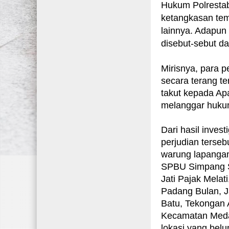
Hukum Polresta
ketangkasan tem
lainnya. Adapun
disebut-sebut d
Mirisnya, para p
secara terang t
takut kepada Ap
melanggar huku
Dari hasil inves
perjudian terse
warung lapangan 
SPBU Simpang Se
Jati Pajak Mela
Padang Bulan, J
Batu, Tekongan 
Kecamatan Medan 
lokasi yang bel