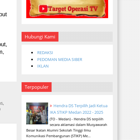
but
Hubungi Kami
ut,
m,
REDAKSI
PEDOMAN MEDIA SIBER
IKLAN
Terpopuler
s,
Hendra DS Terpilih Jadi Ketua
h
IKA STIKP Medan 2022 - 2025
(TO - Medan) - Hendra DS terpilih
secara aklamasi dalam Musyawarah
Besar Ikatan Alumni Sekolah Tinggi Ilmu
Komunikasi Pembangunan (STIKP) Me...