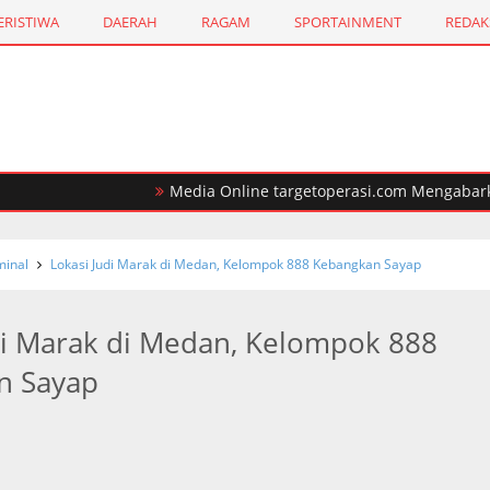
ERISTIWA
DAERAH
RAGAM
SPORTAINMENT
REDAK
Media Online targetoperasi.com Mengabarkan Fak
inal
Lokasi Judi Marak di Medan, Kelompok 888 Kebangkan Sayap
di Marak di Medan, Kelompok 888
n Sayap