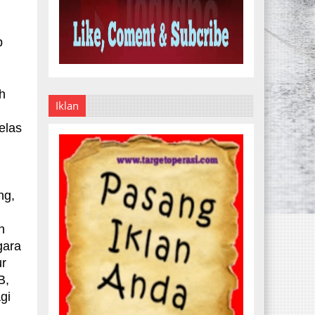
p
h
Iklan
elas
ng,
n
n
gara
ur
B,
gi