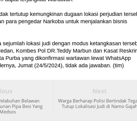
idak tertutup kemungkinan dugaan lokasi perjudian terse
an para pengedar Narkoba untuk menjalankan bisnis
a sejumlah lokasi judi dengan modus ketangkasan terseb
Medan, Kombes Pol DR.Teddy Marbun dan Kasat Reskri
a Purba yang dikonfirmasi wartawan lewat WhatsApp
rnya, Jumat (24/5/2024), tidak ada jawaban. (tim)
ious
Next
 Pelabuhan Belawan
Warga Berharap Polisi Bertindak Tega
urian Pipa Besi Yang
Tutup Lokalisasi Judi di Namo Gaja
i Medsos