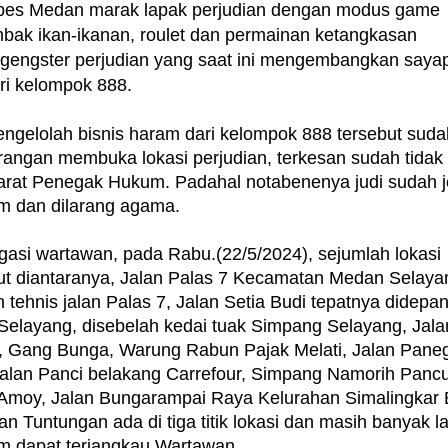
bes Medan marak lapak perjudian dengan modus game
bak ikan-ikanan, roulet dan permainan ketangkasan
 gengster perjudian yang saat ini mengembangkan saya
ari kelompok 888.
engelolah bisnis haram dari kelompok 888 tersebut suda
erangan membuka lokasi perjudian, terkesan sudah tidak
arat Penegak Hukum. Padahal notabenenya judi sudah j
m dan dilarang agama.
tigasi wartawan, pada Rabu.(22/5/2024), sejumlah lokasi
but diantaranya, Jalan Palas 7 Kecamatan Medan Selaya
tehnis jalan Palas 7, Jalan Setia Budi tepatnya didepa
layang, disebelah kedai tuak Simpang Selayang, Jala
ti, Gang Bunga, Warung Rabun Pajak Melati, Jalan Pane
alan Panci belakang Carrefour, Simpang Namorih Panc
Amoy, Jalan Bungarampai Raya Kelurahan Simalingkar 
Tuntungan ada di tiga titik lokasi dan masih banyak la
um dapat terjangkau Wartawan.