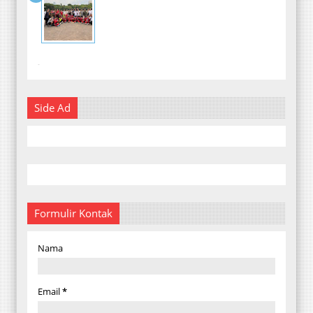
-
Side Ad
Formulir Kontak
Nama
Email
*