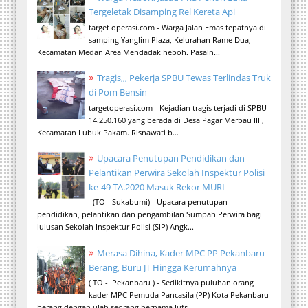
Tergeletak Disamping Rel Kereta Api
target operasi.com - Warga Jalan Emas tepatnya di
samping Yanglim Plaza, Kelurahan Rame Dua,
Kecamatan Medan Area Mendadak heboh. Pasaln...
Tragis,,, Pekerja SPBU Tewas Terlindas Truk
di Pom Bensin
targetoperasi.com - Kejadian tragis terjadi di SPBU
14.250.160 yang berada di Desa Pagar Merbau III ,
Kecamatan Lubuk Pakam. Risnawati b...
Upacara Penutupan Pendidikan dan
Pelantikan Perwira Sekolah Inspektur Polisi
ke-49 TA.2020 Masuk Rekor MURI
(TO - Sukabumi) - Upacara penutupan
pendidikan, pelantikan dan pengambilan Sumpah Perwira bagi
lulusan Sekolah Inspektur Polisi (SIP) Angk...
Merasa Dihina, Kader MPC PP Pekanbaru
Berang, Buru JT Hingga Kerumahnya
( TO - Pekanbaru ) - Sedikitnya puluhan orang
kader MPC Pemuda Pancasila (PP) Kota Pekanbaru
berang dengan ulah seorang bernama Jufri ...