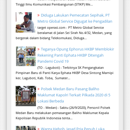
Tinggi Ilmu Komunikasi Pembangunan (STIKP) Me...
Diduga Lakukan Pemecatan Sepihak, PT
Metro Global Service Digugat ke Pengadilan
target operasi.com - PT Metro Global Service
beralamat di Jalan Sei Sirah No.4/32, Medan, yang
bergerak dalam bidang Telekomukasi, Diduga...
Teganya Opung Ephorus HKBP Memblokir
Rekening Panti Ephata HKBP Ditengah
Pandemi Covid 19
(TO - Laguboti) - Terbitnya SK Pengangkatan
Pimpinan Baru di Panti Karya Ephata HKBP Desa Sintong Marnipi
kec. Laguboti, Kab. Toba, Sumater...
Polsek Medan Baru Pasang Baliho
Maklumat Kapolri Terkait Pilkada 2020 di 5
Lokasi Berbeda
(TO - Medan) - Sabtu (26/9/2020), Personil Polsek
Medan Baru melakukan pemasangan Baliho Maklumat Kepala
Kepolisian Republik Indonesia tenta...
Warga Heboh, Jasad Pria Penuh Luka