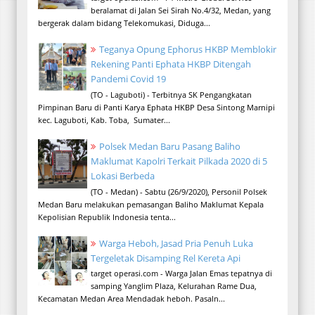
beralamat di Jalan Sei Sirah No.4/32, Medan, yang
bergerak dalam bidang Telekomukasi, Diduga...
Teganya Opung Ephorus HKBP Memblokir
Rekening Panti Ephata HKBP Ditengah
Pandemi Covid 19
(TO - Laguboti) - Terbitnya SK Pengangkatan
Pimpinan Baru di Panti Karya Ephata HKBP Desa Sintong Marnipi
kec. Laguboti, Kab. Toba, Sumater...
Polsek Medan Baru Pasang Baliho
Maklumat Kapolri Terkait Pilkada 2020 di 5
Lokasi Berbeda
(TO - Medan) - Sabtu (26/9/2020), Personil Polsek
Medan Baru melakukan pemasangan Baliho Maklumat Kepala
Kepolisian Republik Indonesia tenta...
Warga Heboh, Jasad Pria Penuh Luka
Tergeletak Disamping Rel Kereta Api
target operasi.com - Warga Jalan Emas tepatnya di
samping Yanglim Plaza, Kelurahan Rame Dua,
Kecamatan Medan Area Mendadak heboh. Pasaln...