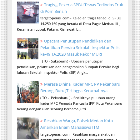
Tragis,,, Pekerja SPBU Tewas Terlindas Truk
di Pom Bensin
targetoperasi.com - Kejadian tragis terjadi di SPBU
14.250.160 yang berada di Desa Pagar Merbau III ,
Kecamatan Lubuk Pakam. Risnawati b...
Upacara Penutupan Pendidikan dan
Pelantikan Perwira Sekolah Inspektur Polisi
ke-49 TA.2020 Masuk Rekor MURI
(TO - Sukabumi) - Upacara penutupan
pendidikan, pelantikan dan pengambilan Sumpah Perwira bagi
lulusan Sekolah Inspektur Polisi (SIP) Angk...
Merasa Dihina, Kader MPC PP Pekanbaru
Berang, Buru JT Hingga Kerumahnya
( TO - Pekanbaru ) - Sedikitnya puluhan orang
kader MPC Pemuda Pancasila (PP) Kota Pekanbaru
berang dengan ulah seorang bernama Jufri ...
Resahkan Warga, Polsek Medan Kota
Amankan Enam Mahasiswa ITM
targetoperasi.com - Resahkan masyarakat dan
ganggu aktivitas pedagang di sekitaran Kampus,