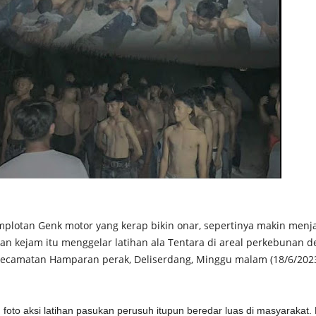
omplotan Genk motor yang kerap bikin onar, sepertinya makin menj
kan kejam itu menggelar latihan ala Tentara di areal perkebunan d
ecamatan Hamparan perak, Deliserdang, Minggu malam (18/6/2023
oto aksi latihan pasukan perusuh itupun beredar luas di masyarakat.