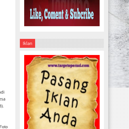
Iklan
adi
esa
).
 Foto