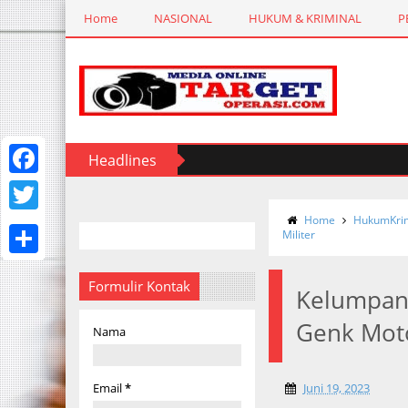
Home
NASIONAL
HUKUM & KRIMINAL
P
Headlines
F
a
Home
HukumKrim
T
Militer
c
w
S
e
i
Formulir Kontak
Kelumpan
h
b
t
Genk Moto
a
Nama
o
t
r
o
e
e
Email
*
Juni 19, 2023
k
r