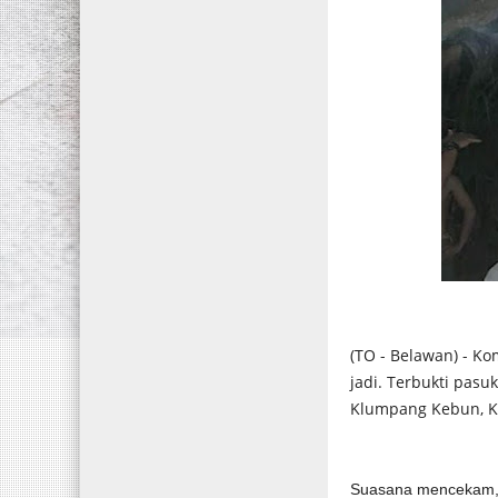
(TO - Belawan) - K
jadi. Terbukti pasu
Klumpang Kebun, K
Suasana mencekam, f