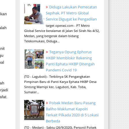
Diduga Lakukan Pemecatan
Sepihak, PT Metro Global
ukan
Service Digugat ke Pengadilan
target operasi.com - PT Metro
alah
Global Service beralamat di Jalan Sei Sirah No.4/32,
Medan, yang bergerak dalam bidang
Telekomukasi, Diduga...
nit
Teganya Opung Ephorus
gu
HKBP Memblokir Rekening
hal
Panti Ephata HKBP Ditengah
Pandemi Covid 19
(TO - Laguboti) - Terbitnya SK Pengangkatan
Pimpinan Baru di Panti Karya Ephata HKBP Desa
lah
Sintong Marnipi kec. Laguboti, Kab. Toba,
rjadi
Sumater...
afat.
Polsek Medan Baru Pasang
Baliho Maklumat Kapolri
Terkait Pilkada 2020 di 5 Lokasi
Berbeda
(TO - Medan) - Sabtu (26/9/2020), Personil Polsek