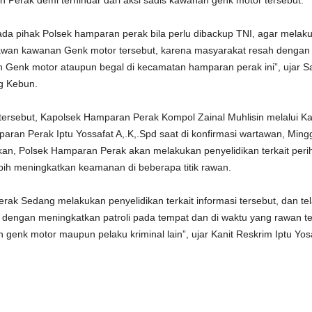
Perak demi terhindar dari aksi sadis kawanan genk motor tersebut.
da pihak Polsek hamparan perak bila perlu dibackup TNI, agar melak
ik rawan kawanan Genk motor tersebut, karena masyarakat resah dengan
 Genk motor ataupun begal di kecamatan hamparan perak ini”, ujar S
g Kebun.
tersebut, Kapolsek Hamparan Perak Kompol Zainal Muhlisin melalui Ka
aran Perak Iptu Yossafat A,.K,.Spd saat di konfirmasi wartawan, Ming
kan, Polsek Hamparan Perak akan melakukan penyelidikan terkait peri
bih meningkatkan keamanan di beberapa titik rawan.
ak Sedang melakukan penyelidikan terkait informasi tersebut, dan te
 dengan meningkatkan patroli pada tempat dan di waktu yang rawan te
h genk motor maupun pelaku kriminal lain”, ujar Kanit Reskrim Iptu Yos