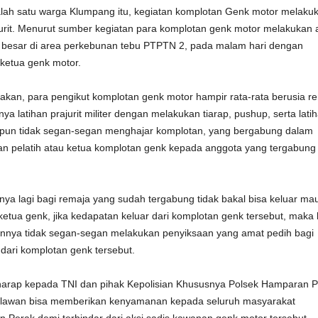
salah satu warga Klumpang itu, kegiatan komplotan Genk motor melaku
jurit. Menurut sumber kegiatan para komplotan genk motor melakukan 
h besar di area perkebunan tebu PTPTN 2, pada malam hari dengan
 ketua genk motor.
kan, para pengikut komplotan genk motor hampir rata-rata berusia r
ya latihan prajurit militer dengan melakukan tiarap, pushup, serta lati
ih pun tidak segan-segan menghajar komplotan, yang bergabung dalam
kan pelatih atau ketua komplotan genk kepada anggota yang tergabung
snya lagi bagi remaja yang sudah tergabung tidak bakal bisa keluar m
ketua genk, jika kedapatan keluar dari komplotan genk tersebut, maka
innya tidak segan-segan melakukan penyiksaan yang amat pedih bagi
dari komplotan genk tersebut.
harap kepada TNI dan pihak Kepolisian Khususnya Polsek Hamparan 
elawan bisa memberikan kenyamanan kepada seluruh masyarakat