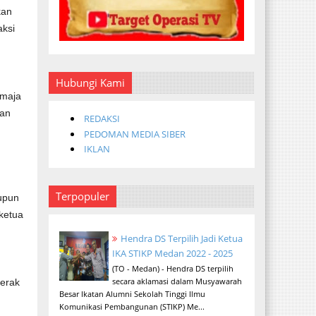
kan
aksi
Hubungi Kami
emaja
han
REDAKSI
PEDOMAN MEDIA SIBER
IKLAN
Terpopuler
aupun
 ketua
Hendra DS Terpilih Jadi Ketua
IKA STIKP Medan 2022 - 2025
(TO - Medan) - Hendra DS terpilih
secara aklamasi dalam Musyawarah
Perak
Besar Ikatan Alumni Sekolah Tinggi Ilmu
Komunikasi Pembangunan (STIKP) Me...