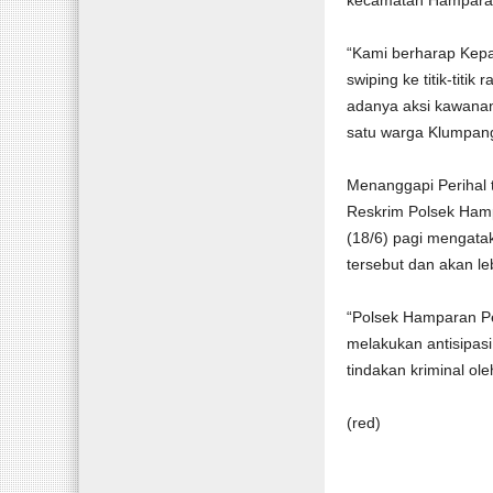
kecamatan Hamparan 
“Kami berharap Kepa
swiping ke titik-tit
adanya aksi kawanan
satu warga Klumpan
Menanggapi Perihal 
Reskrim Polsek Hamp
(18/6) pagi mengata
tersebut dan akan le
“Polsek Hamparan Per
melakukan antisipasi
tindakan kriminal ole
(red)