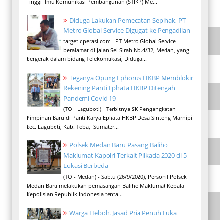
Tinggi Ilmu Komunikasi Pembangunan (STIKP) Me...
Diduga Lakukan Pemecatan Sepihak, PT
Metro Global Service Digugat ke Pengadilan
target operasi.com - PT Metro Global Service
beralamat di Jalan Sei Sirah No.4/32, Medan, yang
bergerak dalam bidang Telekomukasi, Diduga...
Teganya Opung Ephorus HKBP Memblokir
Rekening Panti Ephata HKBP Ditengah
Pandemi Covid 19
(TO - Laguboti) - Terbitnya SK Pengangkatan
Pimpinan Baru di Panti Karya Ephata HKBP Desa Sintong Marnipi
kec. Laguboti, Kab. Toba, Sumater...
Polsek Medan Baru Pasang Baliho
Maklumat Kapolri Terkait Pilkada 2020 di 5
Lokasi Berbeda
(TO - Medan) - Sabtu (26/9/2020), Personil Polsek
Medan Baru melakukan pemasangan Baliho Maklumat Kepala
Kepolisian Republik Indonesia tenta...
Warga Heboh, Jasad Pria Penuh Luka