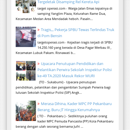
Tergeletak Disamping Rel Kereta Api
target operasi.com - Warga Jalan Emas tepatnya di
samping Yanglim Plaza, Kelurahan Rame Dua,
Kecamatan Medan Area Mendadak heboh. Pasaln...
Tragis,,, Pekerja SPBU Tewas Terlindas Truk
di Pom Bensin
targetoperasi.com - Kejadian tragis terjadi di SPBU
14.250.160 yang berada di Desa Pagar Merbau III ,
Kecamatan Lubuk Pakam. Risnawati b...
Upacara Penutupan Pendidikan dan
Pelantikan Perwira Sekolah Inspektur Polisi
ke-49 TA.2020 Masuk Rekor MURI
(TO - Sukabumi) - Upacara penutupan
pendidikan, pelantikan dan pengambilan Sumpah Perwira bagi
lulusan Sekolah Inspektur Polisi (SIP) Angk...
Merasa Dihina, Kader MPC PP Pekanbaru
Berang, Buru JT Hingga Kerumahnya
( TO - Pekanbaru ) - Sedikitnya puluhan orang
kader MPC Pemuda Pancasila (PP) Kota Pekanbaru
berang dengan ulah seorang bernama Jufri ...