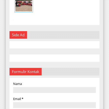
-
Side Ad
Formulir Kontak
Nama
Email
*