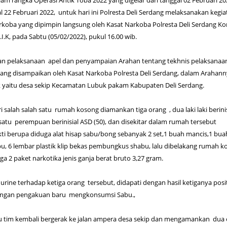
alam rangka Operasi Antik Toba 2022 yang digelar dari tanggal 02 Februari 2
 22 Februari 2022, untuk hari ini Polresta Deli Serdang melaksanakan kegia
oba yang dipimpin langsung oleh Kasat Narkoba Polresta Deli Serdang K
 S.I.K, pada Sabtu (05/02/2022), pukul 16.00 wib.
gan pelaksanaan apel dan penyampaian Arahan tentang tekhnis pelaksanaa
yang disampaikan oleh Kasat Narkoba Polresta Deli Serdang, dalam Arahan
k yaitu desa sekip Kecamatan Lubuk pakam Kabupaten Deli Serdang.
i salah salah satu rumah kosong diamankan tiga orang , dua laki laki berinis
n satu perempuan berinisial ASD (50), dan disekitar dalam rumah tersebut
i berupa diduga alat hisap sabu/bong sebanyak 2 set,1 buah mancis,1 bua
bu, 6 lembar plastik klip bekas pembungkus shabu, lalu dibelakang rumah 
a 2 paket narkotika jenis ganja berat bruto 3,27 gram.
 urine terhadap ketiga orang tersebut, didapati dengan hasil ketiganya posit
ngan pengakuan baru mengkonsumsi Sabu.,
tu tim kembali bergerak ke jalan ampera desa sekip dan mengamankan dua