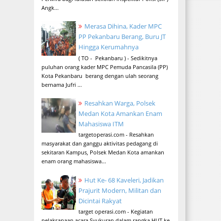
Angk...
Merasa Dihina, Kader MPC
PP Pekanbaru Berang, Buru JT
Hingga Kerumahnya
( TO - Pekanbaru ) - Sedikitnya
puluhan orang kader MPC Pemuda Pancasila (PP)
Kota Pekanbaru berang dengan ulah seorang
bernama Jufri ...
Resahkan Warga, Polsek
Medan Kota Amankan Enam
Mahasiswa ITM
targetoperasi.com - Resahkan
masyarakat dan ganggu aktivitas pedagang di
sekitaran Kampus, Polsek Medan Kota amankan
enam orang mahasiswa...
Hut Ke- 68 Kaveleri, Jadikan
Prajurit Modern, Militan dan
Dicintai Rakyat
target operasi.com - Kegiatan
pelaksanaan acara Syukuran dalam rangka HUT ke