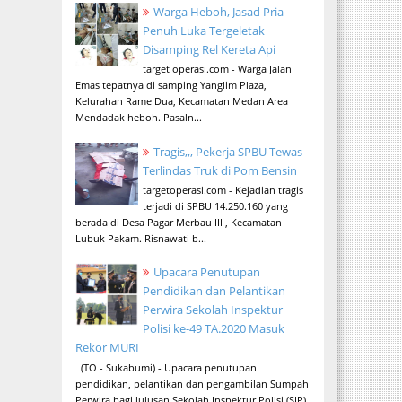
Warga Heboh, Jasad Pria
Penuh Luka Tergeletak
Disamping Rel Kereta Api
target operasi.com - Warga Jalan
Emas tepatnya di samping Yanglim Plaza,
Kelurahan Rame Dua, Kecamatan Medan Area
Mendadak heboh. Pasaln...
Tragis,,, Pekerja SPBU Tewas
Terlindas Truk di Pom Bensin
targetoperasi.com - Kejadian tragis
terjadi di SPBU 14.250.160 yang
berada di Desa Pagar Merbau III , Kecamatan
Lubuk Pakam. Risnawati b...
Upacara Penutupan
Pendidikan dan Pelantikan
Perwira Sekolah Inspektur
Polisi ke-49 TA.2020 Masuk
Rekor MURI
(TO - Sukabumi) - Upacara penutupan
pendidikan, pelantikan dan pengambilan Sumpah
Perwira bagi lulusan Sekolah Inspektur Polisi (SIP)