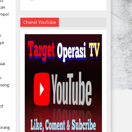
022
tan
ompol
Chanel YouTube
n
nya
ial
h
kosong
if
 orang