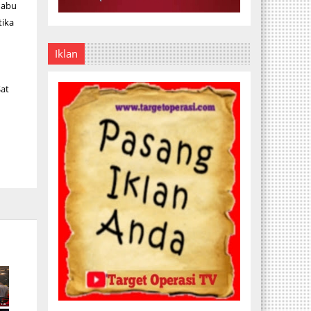
shabu
tika
Iklan
Sat