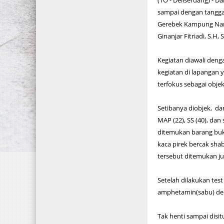
(TO - Deliserdang) - D
sampai dengan tanggal
Gerebek Kampung Nark
Ginanjar Fitriadi, S.H,
Kegiatan diawali den
kegiatan di lapangan 
terfokus sebagai obje
Setibanya diobjek, dar
MAP (22), SS (40), da
ditemukan barang bukt
kaca pirek bercak sha
tersebut ditemukan jug
Setelah dilakukan test
amphetamin(sabu) de
Tak henti sampai disi