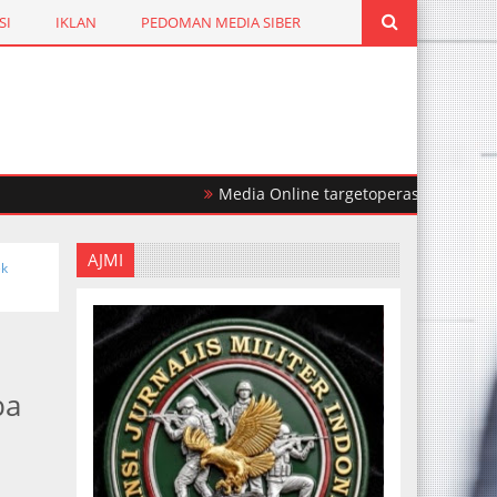
SI
IKLAN
PEDOMAN MEDIA SIBER
Media Online targetoperasi.com Mengabarka
AJMI
ek
ba