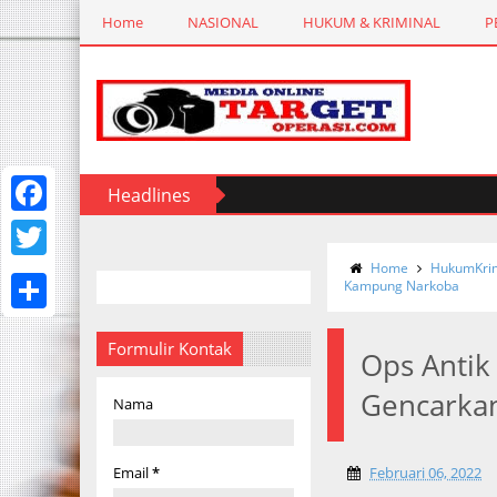
Home
NASIONAL
HUKUM & KRIMINAL
P
Headlines
F
a
Home
HukumKrim
T
Kampung Narkoba
c
w
S
e
i
Formulir Kontak
Ops Antik
h
b
t
Gencarka
a
Nama
o
t
r
o
e
e
Email
*
Februari 06, 2022
k
r