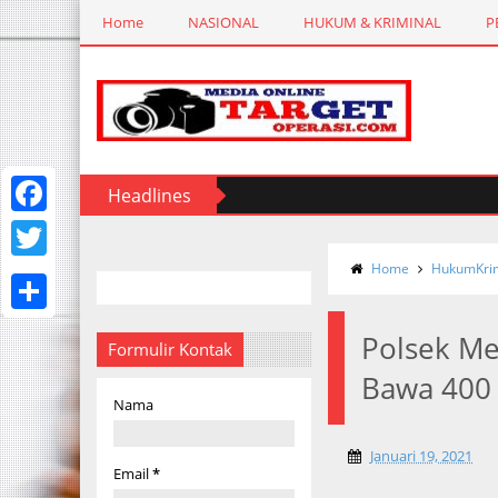
Home
NASIONAL
HUKUM & KRIMINAL
P
Headlines
F
a
Home
HukumKrim
T
c
w
S
e
Polsek Me
i
Formulir Kontak
h
b
Bawa 400 B
t
a
Nama
o
t
r
o
e
Januari 19, 2021
e
Email
*
k
r