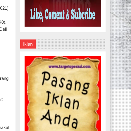
2021)
40),
Deli
Iklan
arang
,
it
rakat