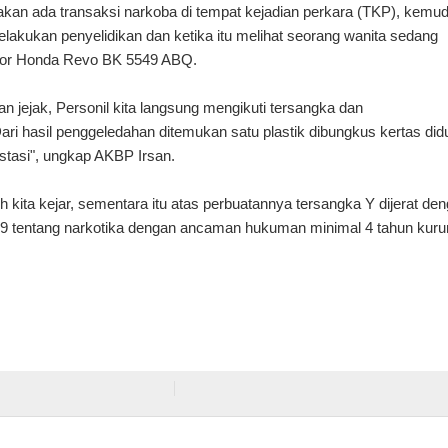
an ada transaksi narkoba di tempat kejadian perkara (TKP), kemud
elakukan penyelidikan dan ketika itu melihat seorang wanita sedang
tor Honda Revo BK 5549 ABQ.
n jejak, Personil kita langsung mengikuti tersangka dan
ri hasil penggeledahan ditemukan satu plastik dibungkus kertas did
ekstasi", ungkap AKBP Irsan.
 kita kejar, sementara itu atas perbuatannya tersangka Y dijerat den
9 tentang narkotika dengan ancaman hukuman minimal 4 tahun kur
.