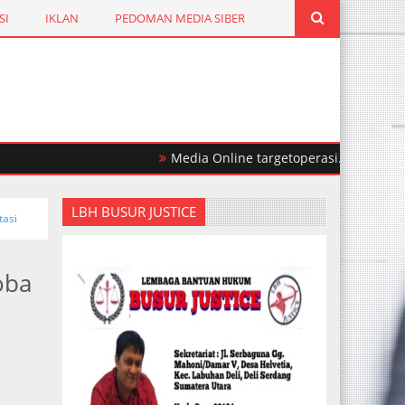
SI
IKLAN
PEDOMAN MEDIA SIBER
Media Online targetoperasi.com Mengabarkan
LBH BUSUR JUSTICE
tasi
oba