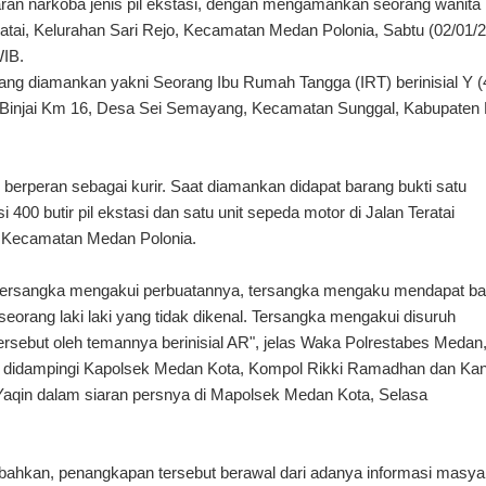
an narkoba jenis pil ekstasi, dengan mengamankan seorang wanita
atai, Kelurahan Sari Rejo, Kecamatan Medan Polonia, Sabtu (02/01/
WIB.
ng diamankan yakni Seorang Ibu Rumah Tangga (IRT) berinisial Y (
Binjai Km 16, Desa Sei Semayang, Kecamatan Sunggal, Kabupaten 
 berperan sebagai kurir. Saat diamankan didapat barang bukti satu
i 400 butir pil ekstasi dan satu unit sepeda motor di Jalan Teratai
o Kecamatan Medan Polonia.
i, tersangka mengakui perbuatannya, tersangka mengaku mendapat b
seorang laki laki yang tidak dikenal. Tersangka mengakui disuruh
rsebut oleh temannya berinisial AR", jelas Waka Polrestabes Medan
i didampingi Kapolsek Medan Kota, Kompol Rikki Ramadhan dan Kan
 Yaqin dalam siaran persnya di Mapolsek Medan Kota, Selasa
hkan, penangkapan tersebut berawal dari adanya informasi masya