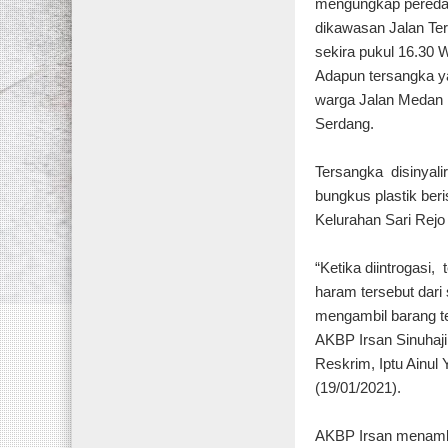
mengungkap peredar
dikawasan Jalan Ter
sekira pukul 16.30 
Adapun tersangka ya
warga Jalan Medan 
Serdang.
Tersangka disinyalir
bungkus plastik beris
Kelurahan Sari Rej
“Ketika diintrogas
haram tersebut dari 
mengambil barang te
AKBP Irsan Sinuhaj
Reskrim, Iptu Ainul
(19/01/2021).
AKBP Irsan menamba