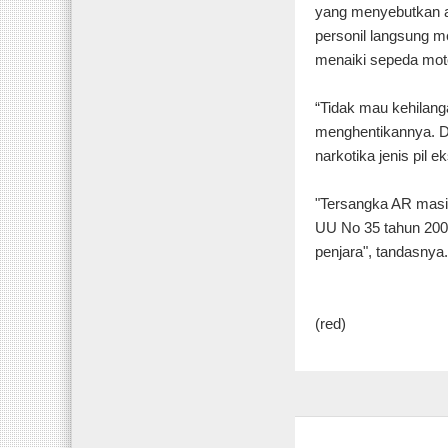
yang menyebutkan ak
personil langsung m
menaiki sepeda mo
“Tidak mau kehilanga
menghentikannya. Da
narkotika jenis pil 
"Tersangka AR masih
UU No 35 tahun 200
penjara", tandasnya
(red)