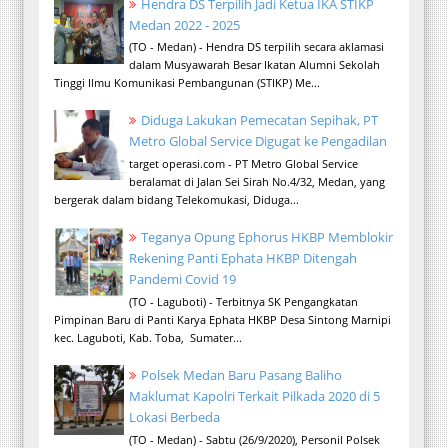
Hendra DS Terpilih Jadi Ketua IKA STIKP
Medan 2022 - 2025
(TO - Medan) - Hendra DS terpilih secara aklamasi
dalam Musyawarah Besar Ikatan Alumni Sekolah
Tinggi Ilmu Komunikasi Pembangunan (STIKP) Me...
Diduga Lakukan Pemecatan Sepihak, PT
Metro Global Service Digugat ke Pengadilan
target operasi.com - PT Metro Global Service
beralamat di Jalan Sei Sirah No.4/32, Medan, yang
bergerak dalam bidang Telekomukasi, Diduga...
Teganya Opung Ephorus HKBP Memblokir
Rekening Panti Ephata HKBP Ditengah
Pandemi Covid 19
(TO - Laguboti) - Terbitnya SK Pengangkatan
Pimpinan Baru di Panti Karya Ephata HKBP Desa Sintong Marnipi
kec. Laguboti, Kab. Toba, Sumater...
Polsek Medan Baru Pasang Baliho
Maklumat Kapolri Terkait Pilkada 2020 di 5
Lokasi Berbeda
(TO - Medan) - Sabtu (26/9/2020), Personil Polsek