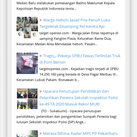
Medan Baru melakukan pemasangan Baliho Maklumat Kepala
Kepolisian Republik Indonesia tenta...
Warga Heboh, Jasad Pria Penuh Luka
Tergeletak Disamping Rel Kereta Api
target operasi.com - Warga Jalan Emas tepatnya di
samping Yanglim Plaza, Kelurahan Rame Dua,
Kecamatan Medan Area Mendadak heboh. Pasaln...
Tragis,,, Pekerja SPBU Tewas Terlindas Truk
di Pom Bensin
targetoperasi.com - Kejadian tragis terjadi di SPBU
14.250.160 yang berada di Desa Pagar Merbau III ,
Kecamatan Lubuk Pakam. Risnawati b...
Upacara Penutupan Pendidikan dan
Pelantikan Perwira Sekolah Inspektur Polisi
ke-49 TA.2020 Masuk Rekor MURI
(TO - Sukabumi) - Upacara penutupan
pendidikan, pelantikan dan pengambilan Sumpah Perwira bagi
lulusan Sekolah Inspektur Polisi (SIP) Angk...
Merasa Dihina, Kader MPC PP Pekanbaru