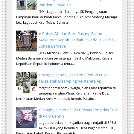
Pandemi Covid 19
(TO - Laguboti) - Terbitnya SK Pengangkatan
Pimpinan Baru di Panti Karya Ephata HKBP Desa Sintong Marnipi
kec. Laguboti, Kab. Toba, Sumater...
Polsek Medan Baru Pasang Baliho
Maklumat Kapolri Terkait Pilkada 2020 di 5
Lokasi Berbeda
(TO - Medan) - Sabtu (26/9/2020), Personil Polsek
Medan Baru melakukan pemasangan Baliho Maklumat Kepala
Kepolisian Republik Indonesia tenta...
Warga Heboh, Jasad Pria Penuh Luka
Tergeletak Disamping Rel Kereta Api
target operasi.com - Warga Jalan Emas tepatnya di
samping Yanglim Plaza, Kelurahan Rame Dua,
Kecamatan Medan Area Mendadak heboh. Pasaln...
Tragis,,, Pekerja SPBU Tewas Terlindas Truk
di Pom Bensin
targetoperasi.com - Kejadian tragis terjadi di SPBU
14.250.160 yang berada di Desa Pagar Merbau III ,
Kecamatan Lubuk Pakam. Risnawati b...