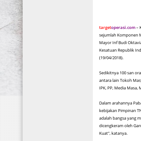
target
operasi.com
– 
sejumlah Komponen Ma
Mayor Inf Budi Oktav
Kesatuan Republik Ind
(19/04/2018).
Sedikitnya 100 san or
antara lain Tokoh Ma
IPK, PP, Media Masa, M
Dalam arahannya Paba
kebijakan Pimpinan TN
adalah bangsa yang m
dicengkeram oleh Gar
Kuat", katanya.