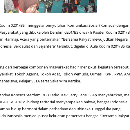
Kodim 0201/BS, menggelar penyuluhan Komunikasi Sosial (Komsos) dengan
syarakat yang dibuka oleh Dandim 0201/BS diwakili Pasiter Kodim 0201/B
ian Harmaji. Acara yang bertemakan “Bersama Rakyat mewujudkan Negara
onesia Berdaulat dan Sejahtera” tersebut, digelar di Aula Kodim 0201/BS K
ang dari berbagai komponen masyarakat hadir mengikuti kegiatan tersebut,
syarakat, Tokoh Agama, Tokoh Adat, Tokoh Pemuda, Ormas FKPPI, PPM, AM
ahasiswa, Pelajar SLTA serta Saka Wira Kartika.
ndya Komsos Sterdam I/BB Letkol Kav Ferry Lahe, S. Ap menyebutkan, mel
I AD TA 2018 di bidang teritorial menyampaikan bahwa, bangsa Indonesia
ampu hidup harmoni dalam perbedaan dan Bhineka Tunggal Ika yang
uda Pancasila menjadi pusat kekuatan pemersatu bangsa. "Bersama Rakyat