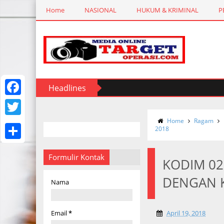
Home
NASIONAL
HUKUM & KRIMINAL
P
Headlines
F
a
Home
Ragam
T
2018
c
w
S
e
i
Formulir Kontak
KODIM 02
h
b
t
DENGAN 
a
Nama
o
t
r
o
e
e
Email
*
April 19, 2018
k
r