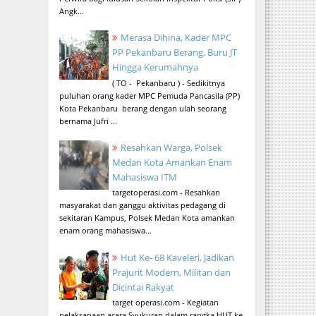
Angk...
Merasa Dihina, Kader MPC
PP Pekanbaru Berang, Buru JT
Hingga Kerumahnya
( TO - Pekanbaru ) - Sedikitnya
puluhan orang kader MPC Pemuda Pancasila (PP)
Kota Pekanbaru berang dengan ulah seorang
bernama Jufri ...
Resahkan Warga, Polsek
Medan Kota Amankan Enam
Mahasiswa ITM
targetoperasi.com - Resahkan
masyarakat dan ganggu aktivitas pedagang di
sekitaran Kampus, Polsek Medan Kota amankan
enam orang mahasiswa...
Hut Ke- 68 Kaveleri, Jadikan
Prajurit Modern, Militan dan
Dicintai Rakyat
target operasi.com - Kegiatan
pelaksanaan acara Syukuran dalam rangka HUT ke