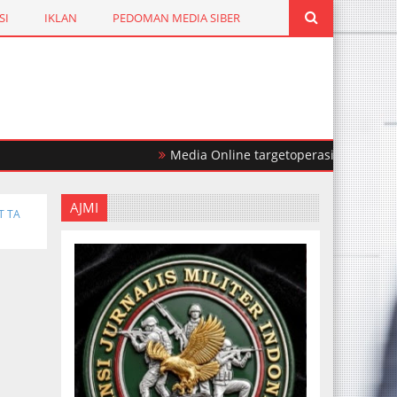
SI
IKLAN
PEDOMAN MEDIA SIBER
Media Online targetoperasi.com Mengabarkan
AJMI
T TA