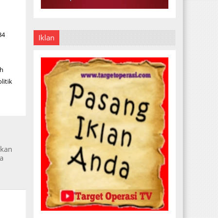
34
Iklan
ah
litik
ukan
a