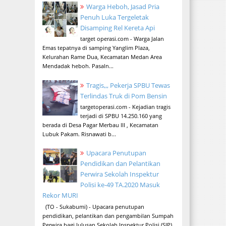
Warga Heboh, Jasad Pria
Penuh Luka Tergeletak
Disamping Rel Kereta Api
target operasi.com - Warga Jalan
Emas tepatnya di samping Yanglim Plaza,
Kelurahan Rame Dua, Kecamatan Medan Area
Mendadak heboh. Pasaln...
Tragis,,, Pekerja SPBU Tewas
Terlindas Truk di Pom Bensin
targetoperasi.com - Kejadian tragis
terjadi di SPBU 14.250.160 yang
berada di Desa Pagar Merbau III , Kecamatan
Lubuk Pakam. Risnawati b...
Upacara Penutupan
Pendidikan dan Pelantikan
Perwira Sekolah Inspektur
Polisi ke-49 TA.2020 Masuk
Rekor MURI
(TO - Sukabumi) - Upacara penutupan
pendidikan, pelantikan dan pengambilan Sumpah
Perwira bagi lulusan Sekolah Inspektur Polisi (SIP)