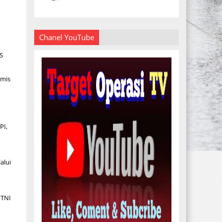
Chanel YouTube
S
amis
PI,
alui
 TNI