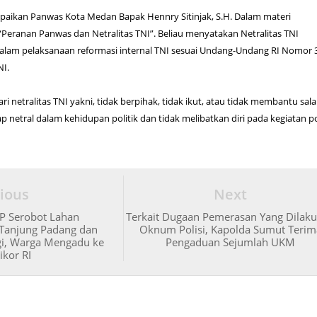
paikan Panwas Kota Medan Bapak Hennry Sitinjak, S.H. Dalam materi
Peranan Panwas dan Netralitas TNI”. Beliau menyatakan Netralitas TNI
am pelaksanaan reformasi internal TNI sesuai Undang-Undang RI Nomor 
NI.
i netralitas TNI yakni, tidak berpihak, tidak ikut, atau tidak membantu sal
ap netral dalam kehidupan politik dan tidak melibatkan diri pada kegiatan po
ious
Next
P Serobot Lahan
Terkait Dugaan Pemerasan Yang Dilak
 Tanjung Padang dan
Oknum Polisi, Kapolda Sumut Terim
gi, Warga Mengadu ke
Pengaduan Sejumlah UKM
ikor RI