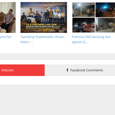
sama PJU
Gandeng Stakeholder, Rutan
Polresta Deli Serdang dan
Kelas I ...
Jajaran G...
Website
Facebook Comments