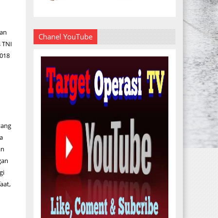
kan
Chanel YouTube
s TNI
2018
K
yang
a
an
gan
gi
aat,