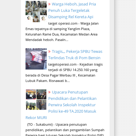
Warga Heboh, Jasad Pria
Penuh Luka Tergeletak
Disamping Rel Kereta Api
target operasi.com - Warga Jalan
Emas tepatnya di samping Yanglim Plaza,
Kelurahan Rame Dua, Kecamatan Medan Area
Mendadak heboh. Pasaln...
Tragis,,, Pekerja SPBU Tewas
Terlindas Truk di Pom Bensin
targetoperasi.com - Kejadian tragis
terjadi di SPBU 14.250.160 yang
berada di Desa Pagar Merbau III , Kecamatan
Lubuk Pakam. Risnawati b...
Upacara Penutupan
Pendidikan dan Pelantikan
Perwira Sekolah Inspektur
Polisi ke-49 TA.2020 Masuk
Rekor MURI
(TO - Sukabumi) - Upacara penutupan
pendidikan, pelantikan dan pengambilan Sumpah
Perwira bagi lulusan Sekolah Inspektur Polisi (SIP)