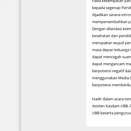
Pada kesempatan yan
kepada segenap Persit
dijadikan sarana intr
mempersembahkan prest
Dengan dilandasi keim
kesehatan dan pendidi
merupakan wujud pera
masa depan keluarga 
dapat mencegah suami
dapat mengancam masa
berpotensi negatif dal
menggunakan Media Sos
berpotensi memberikan
Hadir dalam acara ter
Asisten Kasdam I/BB,
I/BB beserta pengurus