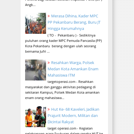
Angk...
Merasa Dihina, Kader MPC
PP Pekanbaru Berang, Buru JT
Hingga Kerumahnya
( TO - Pekanbaru ) - Sedikitnya
puluhan orang kader MPC Pemuda Pancasila (PP)
Kota Pekanbaru berang dengan ulah seorang
bernama Jufri ...
Resahkan Warga, Polsek
Medan Kota Amankan Enam
Mahasiswa ITM
targetoperasi.com - Resahkan
masyarakat dan ganggu aktivitas pedagang di
sekitaran Kampus, Polsek Medan Kota amankan
enam orang mahasiswa...
Hut Ke- 68 Kaveleri, Jadikan
Prajurit Modern, Militan dan
Dicintai Rakyat
target operasi.com - Kegiatan
pelaksanaan acara Syukuran dalam rangka HUT ke