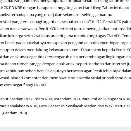
g sama, Pangdam I/BB menyampaikan ucapkan selamat Ulang tahun ke 72
 KCK PD I/BB dengan harapan semoga kegiatan Hari Ulang Tahun ini dapat
ospeksi terhadap apa yang dikerjakan selama ini, sehingga mampu
asi yang terbaik bagi organisasi, sesuai tema HUT Ke 72 Persit KCK yaitu
anan dan ketaqwaan, Persit KCK bertekad untuk meningkatkan potensi diri
kan keluarga serta krativitas prajurit guna mendukung tugas TNI AD”. Tema
n Persit pada hakekatnya merupakan pengabdian baik kepentingan organi
maupun dalam mendukung kelancaran suami. Diharapkan kepada Persit K
 dan anak-anak agar tidak terpengaruh oleh perkembangan lingkungan da
 depan rumah tangga dengan anak-anak, seperti narkoba dan internet ju
am kehidupan sehari-hari. Selanjutnya berpesan agar Persit lebih bijak dala
ial, hindari komentar dan membuat status Media Sosial pribadi sendiri, s
 citra negatif bagi TNI AD
sebut Kasdam I/BB, Irdam I/BB, Asrendam I/BB, Para Staf Ahli Pangdam I/BB,
 Para Kabalakdam I/BB, Para Dansat BS Sewilayah Medan dan Wakil Ketua K
. (Pendam I/BB)