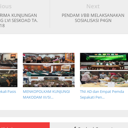
ious
Next
ERIMA KUNJUNGAN
PENDAM I/BB MELAKSANAKAN
G LVI SESKOAD TA.
SOSIALISASI P4GN
18
ali Pasis
MENKOPOLKAM KUNJUNGI
TNI AD dan Empat Pemda
MAKODAM III/SI...
Sepakati Pen...