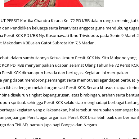
UT PERSIT Kartika Chandra Kirana Ke -72 PD I/BB dalam rangka meningkat
an dan Pendidikan keluarga serta kreativitas anggota guna mendukung tuga
a Persit KCK PD I/BB Ny. Kusumawati Ibnu Triwidodo, pada Senin 9 Maret 
rit Makodam I/BB Jalan Gatot Subrota Km 7,5 Medan.
ebut, dalam sambutannya Ketua Umum Persit KCK Ny. Sita Mulyono yang
it KCK PD I/BB menyampaikan ucapan selamat Ulang Tahun ke 72 Persit KC
 Persit KCK dimanapun berada dan bertugas. Kegiatan ini merupakan
sa yang dapat mendorong semangat serta memotivasi agar dapat berbuat 
dan ikhlas dengan melalui organisasi Persit KCK. Secara khusus ucapan terim
bina diseluruh tingkat kepengurusan, atas bimbingan, arahan serta bantu
aupun spritual, sehingga Persit KCK selalu siap menghadapi berbagai tantan
erbagai kegiatan yang dilaksanakan, hal tersebut merupakan semangat ba
 perjuangan Persit, agar organisasi Persit KCK bisa lebih baik dan bermanf
arga dan TNI AD, namun juga bagi Bangsa dan Negara.