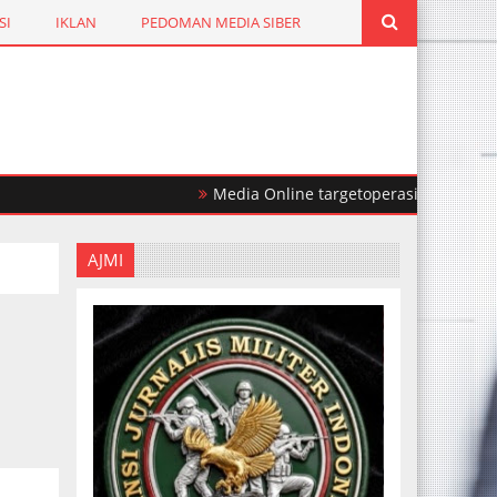
SI
IKLAN
PEDOMAN MEDIA SIBER
Media Online targetoperasi.com Mengabarkan
AJMI