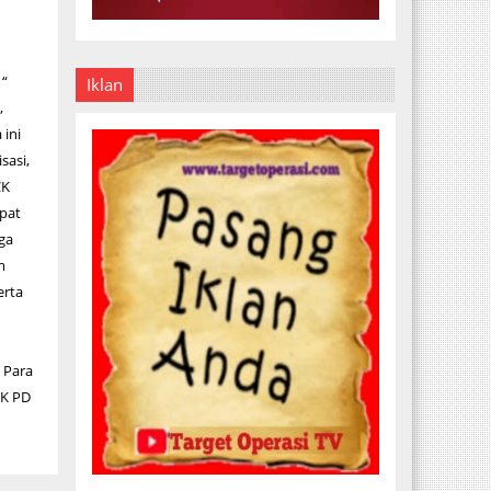
 “
Iklan
,
 ini
sasi,
CK
pat
ga
m
erta
 Para
CK PD