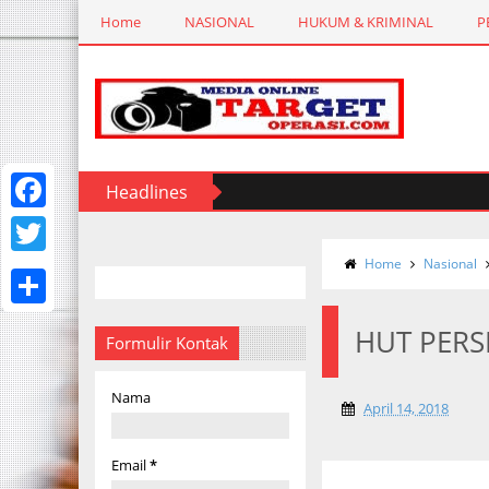
Home
NASIONAL
HUKUM & KRIMINAL
P
Headlines
F
a
Home
Nasional
T
c
w
S
e
HUT PERSI
i
Formulir Kontak
h
b
t
a
Nama
o
t
April 14, 2018
r
o
e
e
Email
*
k
r