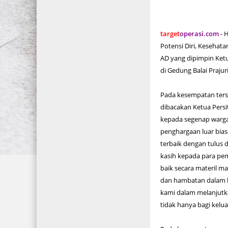
target
operasi.com -
H
Potensi Diri, Kesehat
AD yang dipimpin Ketu
di Gedung Balai Praju
Pada kesempatan ters
dibacakan Ketua Pers
kepada segenap warga
penghargaan luar bia
terbaik dengan tulus 
kasih kepada para pem
baik secara materil m
dan hambatan dalam b
kami dalam melanjutkan
tidak hanya bagi kelu