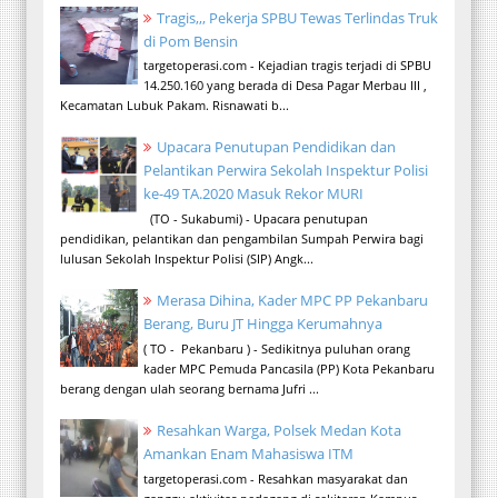
Tragis,,, Pekerja SPBU Tewas Terlindas Truk
di Pom Bensin
targetoperasi.com - Kejadian tragis terjadi di SPBU
14.250.160 yang berada di Desa Pagar Merbau III ,
Kecamatan Lubuk Pakam. Risnawati b...
Upacara Penutupan Pendidikan dan
Pelantikan Perwira Sekolah Inspektur Polisi
ke-49 TA.2020 Masuk Rekor MURI
(TO - Sukabumi) - Upacara penutupan
pendidikan, pelantikan dan pengambilan Sumpah Perwira bagi
lulusan Sekolah Inspektur Polisi (SIP) Angk...
Merasa Dihina, Kader MPC PP Pekanbaru
Berang, Buru JT Hingga Kerumahnya
( TO - Pekanbaru ) - Sedikitnya puluhan orang
kader MPC Pemuda Pancasila (PP) Kota Pekanbaru
berang dengan ulah seorang bernama Jufri ...
Resahkan Warga, Polsek Medan Kota
Amankan Enam Mahasiswa ITM
targetoperasi.com - Resahkan masyarakat dan