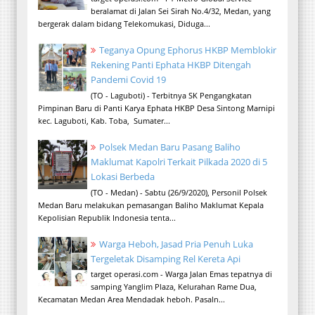
beralamat di Jalan Sei Sirah No.4/32, Medan, yang
bergerak dalam bidang Telekomukasi, Diduga...
Teganya Opung Ephorus HKBP Memblokir
Rekening Panti Ephata HKBP Ditengah
Pandemi Covid 19
(TO - Laguboti) - Terbitnya SK Pengangkatan
Pimpinan Baru di Panti Karya Ephata HKBP Desa Sintong Marnipi
kec. Laguboti, Kab. Toba, Sumater...
Polsek Medan Baru Pasang Baliho
Maklumat Kapolri Terkait Pilkada 2020 di 5
Lokasi Berbeda
(TO - Medan) - Sabtu (26/9/2020), Personil Polsek
Medan Baru melakukan pemasangan Baliho Maklumat Kepala
Kepolisian Republik Indonesia tenta...
Warga Heboh, Jasad Pria Penuh Luka
Tergeletak Disamping Rel Kereta Api
target operasi.com - Warga Jalan Emas tepatnya di
samping Yanglim Plaza, Kelurahan Rame Dua,
Kecamatan Medan Area Mendadak heboh. Pasaln...